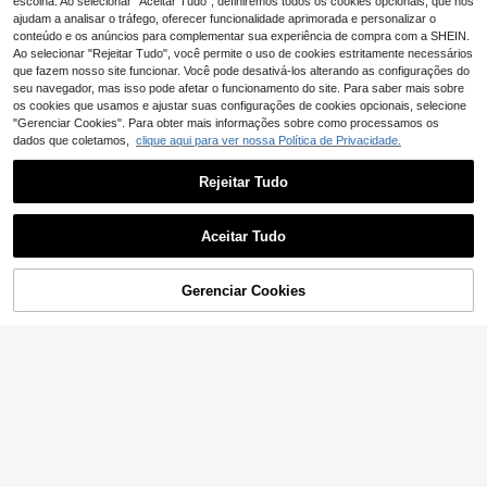
escolha. Ao selecionar "Aceitar Tudo", definiremos todos os cookies opcionais, que nos
versão nacional).
protetora macia e criativa compatív
ajudam a analisar o tráfego, oferecer funcionalidade aprimorada e personalizar o
el com iPhone 14 Pro/13, adequada
conteúdo e os anúncios para complementar sua experiência de compra com a SHEIN.
para mulheres, à prova d'água, à pr
Ao selecionar "Rejeitar Tudo", você permite o uso de cookies estritamente necessários
ova de choque, antiqueda e resiste
que fazem nosso site funcionar. Você pode desativá-los alterando as configurações do
nte a arranhões
seu navegador, mas isso pode afetar o funcionamento do site. Para saber mais sobre
os cookies que usamos e ajustar suas configurações de cookies opcionais, selecione
"Gerenciar Cookies". Para obter mais informações sobre como processamos os
dados que coletamos,
clique aqui para ver nossa Política de Privacidade.
Rejeitar Tudo
Aceitar Tudo
10
Gerenciar Cookies
ADICIONAR AO CARRINHO
Capa de telemóvel tra
EU Warehouse
nsparente vazada com pintura de m
4
Capa de Silicone com Carteira e Co
,68€
agnólia branca e ranhura para cartã
mpartimento para Cartões, Proteçã
(1000+)
o, capa protetora minimalista, criati
o de Tela, Material Sólido, 1 Unidad
3
va e à prova de choque, adequada
e, Transparente, com Suporte e Res
,74€
para Ip 17/Ip 17pro/Ip 17promax/ IP1
istente a Impactos, Compatível com
6/11/16pro/16plus/16promax/16e/15
iPhone 15, 14, 13, 12, 11 Pro Max e 1
Promax/13/14/12/XS/XR/7G/8P, ad
4 Plus. Capa Traseira Transparente
equada para Samsung Galaxy S25/
em Silicone, Resistente a Impactos,
S25PLUS/S25 Ultra/A16/A36/A26/A
Impermeável, Anti-queda e Resiste
56/A50/A12/A32/A52/A72/A51/A21
nte a Arranhões. Ideal para Present
S/A13/A14/S24/S24PLUS/S24Ultr
e, Uso Profissional e Escritório.