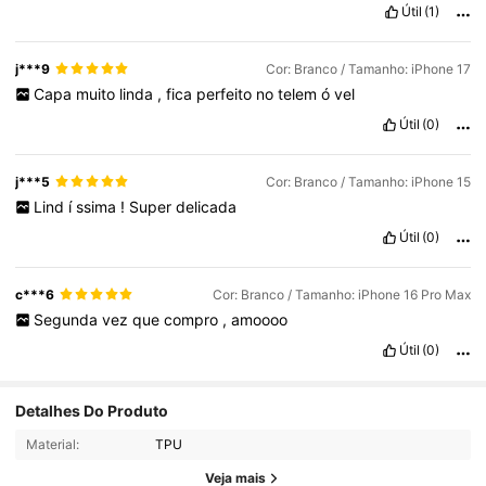
Útil
(1)
j***9
Cor: Branco / Tamanho: iPhone 17
Capa
muito
linda
,
fica
perfeito
no
telem
ó
vel
Útil
(0)
j***5
Cor: Branco / Tamanho: iPhone 15
Lind
í
ssima
!
Super
delicada
Útil
(0)
c***6
Cor: Branco / Tamanho: iPhone 16 Pro Max
Segunda
vez
que
compro
,
amoooo
Útil
(0)
Detalhes Do Produto
Material:
TPU
Veja mais