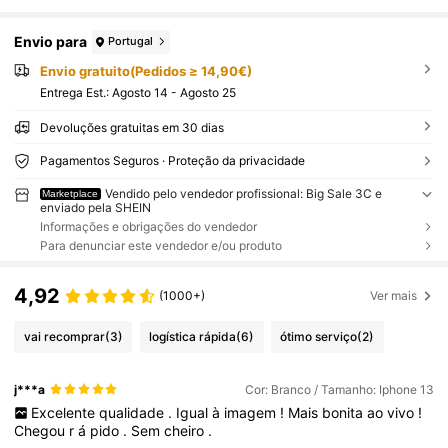
Envio para
Portugal
Envio gratuito(Pedidos ≥ 14,90€)
Entrega Est.:
Agosto 14 - Agosto 25
Devoluções gratuitas em 30 dias
Pagamentos Seguros · Proteção da privacidade
Vendido pelo vendedor profissional: Big Sale 3C e
Marketplace
enviado pela SHEIN
Informações e obrigações do vendedor
Para denunciar este vendedor e/ou produto
4,92
(1000+)
Ver mais
vai recomprar
(3)
logística rápida
(6)
ótimo serviço
(2)
j***a
Cor: Branco / Tamanho: Iphone 13
Excelente
qualidade
.
Igual
à
imagem
!
Mais
bonita
ao
vivo
!
Chegou
r
á
pido
.
Sem
cheiro
.