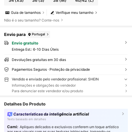
34
(XS)
36
(S)
38
(M)
40/42
(L)
Guia de tamanhos
Verifique meu tamanho
Não é o seu tamanho? Conte-nos
Envio para
Portugal
Envio gratuito
Entrega Est.:
6-10 Dias Úteis
Devoluções gratuitas em 30 dias
Pagamentos Seguros · Proteção da privacidade
Vendido e enviado pelo vendedor profissional: SHEIN
Informações e obrigações do vendedor
Para denunciar este vendedor e/ou produto
Detalhes Do Produto
Características da inteligência artificial
Texto baseado em detalhes
Cami:
Apliques delicados e exclusivos conferem um toque artístico
aos seus visuais com as suas texturas intrincadas, tornando-os