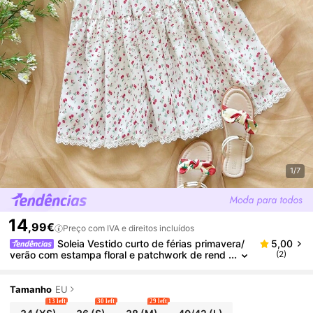
1/7
14
,99€
Preço com IVA e direitos incluídos
Soleia Vestido curto de férias primavera/
5,00
verão com estampa floral e patchwork de rend
(2)
a, decote em V, cintura baixa, corte A, costas n
uas, ideal para festivais de música, estilo boêmio, f
eriados, chá da tarde
Tamanho
EU
13 left
30 left
29 left