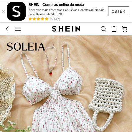
SHEIN - Compras online de moda
×
Encontre mais descontos exclusivos e ofertas adicionais
OBTER
no aplicativo da SHEIN!
(5,142)