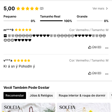
5,00
(2)
Ver mais
2.4M Seguidores
4,82
Pequeno
Tamanho Real
Grande
0%
100%
0%
2.4M Seguidores
4,82
m***9
Cor: Vermelho / Tamanho: M
🌸🌸😍😍😍😍😍❤️❤️❤️❤️❤️🌸🌸😍😍😍😍😍❤️❤️❤️❤️❤️🌸🌸😍😍
2.4M Seguidores
😍😍😍❤️❤️❤️❤️❤️
4,82
Útil
(0)
2.4M Seguidores
4,82
v***a
Cor: Vermelho / Tamanho: M
Kr
á
sn
ý
Pohodln
ý
2.4M Seguidores
4,82
Útil
(0)
2.4M Seguidores
4,82
Você Também Pode Gostar
Recomendar
Jóias & Relógios
Roupa interior & roupa de dormir