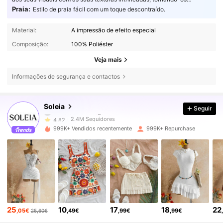
verdadeiramente cativantes.
Praia:
Estilo de praia fácil com um toque descontraído.
Material:
A impressão de efeito especial
Composição:
100% Poliéster
Veja mais
Informações de segurança e contactos
2.4M Seguidores
4,82
Soleia
Seguir
2.4M Seguidores
4,82
999K+ Vendidos recentemente
999K+ Repurchase
2.4M Seguidores
4,82
2.4M Seguidores
4,82
25
10
17
18
22
2.4M Seguidores
4,82
,05€
,49€
,99€
,99€
25,60€