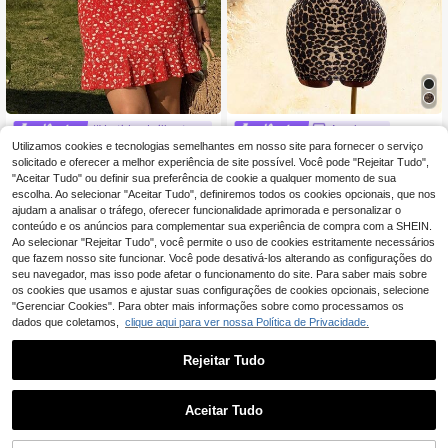
#Vestidos brilhantes
Amplova
Utilizamos cookies e tecnologias semelhantes em nosso site para fornecer o serviço
KARISMINA Vestido c
Amplova Vestido mini sexy co
EU Warehouse
NEW
urto feminino de malha estampada,
m estampado leopardo para mulher
solicitado e oferecer a melhor experiência de site possível. Você pode "Rejeitar Tudo",
8
15
,99€
,49€
estilo férias, primavera/verão.
"Aceitar Tudo" ou definir sua preferência de cookie a qualquer momento de sua
escolha. Ao selecionar "Aceitar Tudo", definiremos todos os cookies opcionais, que nos
ajudam a analisar o tráfego, oferecer funcionalidade aprimorada e personalizar o
conteúdo e os anúncios para complementar sua experiência de compra com a SHEIN.
Ao selecionar "Rejeitar Tudo", você permite o uso de cookies estritamente necessários
que fazem nosso site funcionar. Você pode desativá-los alterando as configurações do
seu navegador, mas isso pode afetar o funcionamento do site. Para saber mais sobre
os cookies que usamos e ajustar suas configurações de cookies opcionais, selecione
"Gerenciar Cookies". Para obter mais informações sobre como processamos os
dados que coletamos,
clique aqui para ver nossa Política de Privacidade.
Rejeitar Tudo
Aceitar Tudo