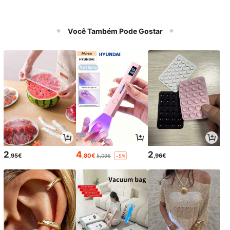
Você Também Pode Gostar
2
4
2
,95€
,80€
,96€
5,09€
-5%