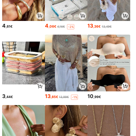
4
4
13
,61€
,06€
,36€
4,16€
13,49€
-2%
3
13
10
,44€
,85€
,99€
13,99€
-1%