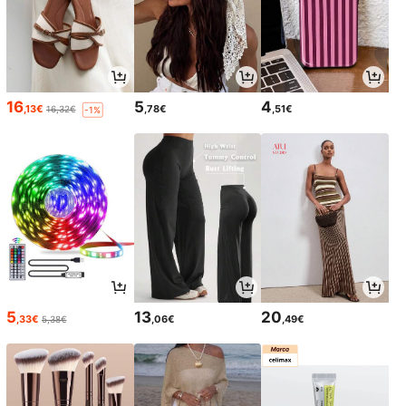
16
5
4
,13€
,78€
,51€
16,32€
-1%
5
13
20
,33€
,06€
,49€
5,38€