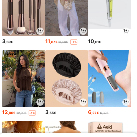
3
11
10
,69€
,87€
,61€
11,99€
-1%
12
3
6
,86€
,55€
,27€
12,99€
6,32€
-1%