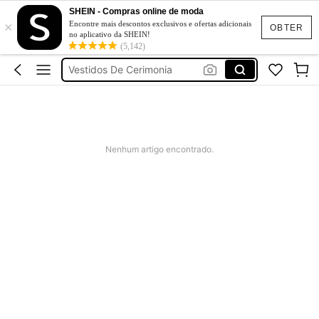
SHEIN - Compras online de moda
Elitara
×
Encontre mais descontos exclusivos e ofertas adicionais
OBTER
no aplicativo da SHEIN!
Vestidos De Verão
(5,142)
Vestidos De Cerimonia
Bikini
Fato De Banho Mulher
Elitara
Nenhum artigo encontrado.