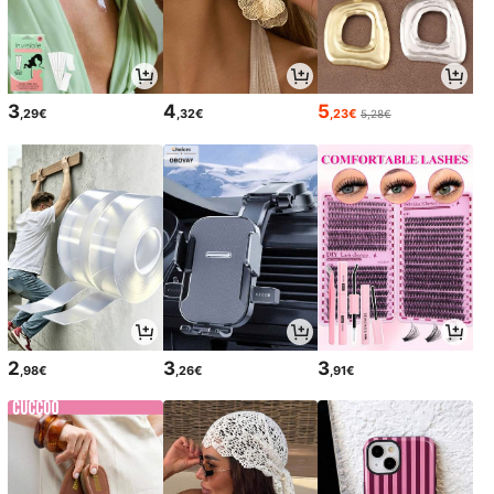
3
4
5
,29€
,32€
,23€
5,28€
2
3
3
,98€
,26€
,91€