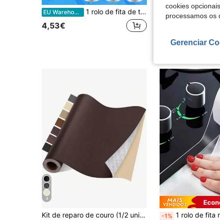
cookies opcionai
1 rolo de fita de telhado à prova d'água de 100 cm a 500 cm de comprimento, fita à prova de vazamento de teto, reparo de rachaduras, fita à prova de vazamento de tubulação, adesivo à prova de vazamento de parede, fita super nano, remendo à prova de vazamento de telha de asfalto
1 Rolo de Fita de Reparação Super Impermeável para Tubos de PVC, Fita de Selagem à Prova de
EU Warehouse
-2%
processamos os 
4,53€
3,18€
3,27€
Gerenciar Co
4
Econ
Kit de reparo de couro (1/2 unidades), fita adesiva para couro 20*54 polegadas, remendo autoadesivo para sofás, poltronas, móveis, assentos de motorista, bancos de carro e barco, cadeiras, sapatos, bolsas e jaquetas. Kit de primeiros socorros para reparo de rasgos. Ideal para cadeiras de vinil.
1 rolo de fita nano impermeável e antimofo para cozinha e banheiro, fita de vedação autoadesiva, adequada para pia, banheira, cantos de parede, 
-1%