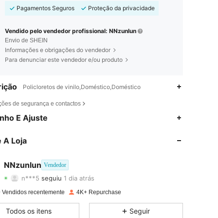
Pagamentos Seguros
Proteção da privacidade
Vendido pelo vendedor profissional: NNzunlun
Envio de SHEIN
Informações e obrigações do vendedor
Para denunciar este vendedor e/ou produto
ição
Policloretos de vinilo,Doméstico,Doméstico
ções de segurança e contactos
nho E Ajuste
4,88
10
969
 A Loja
4,88
10
969
4,88
10
969
NNzunlun
Vendedor
n***5
seguiu
1 dia atrás
4,88
10
969
Avaliação
Itens
Seguidores
 Vendidos recentemente
4K+ Repurchase
4,88
10
969
Todos os itens
Seguir