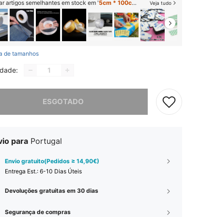
ar artigos semelhantes em stock em '
5cm * 100cm/1,96 pol. * 39 pol.
'
Veja tudo
a de tamanhos
idade:
e, este produto está esgotado.
ESGOTADO
vio para
Portugal
Envio gratuito(Pedidos ≥ 14,90€)
Entrega Est.:
6-10 Dias Úteis
Devoluções gratuitas em 30 dias
Segurança de compras