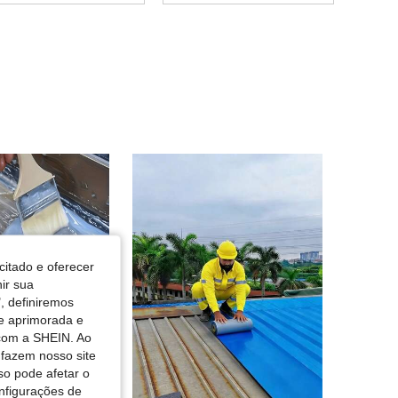
4,88
10
969
4,88
10
969
4,88
10
969
4,88
10
969
4,88
10
969
citado e oferecer
nir sua
, definiremos
de aprimorada e
 com a SHEIN. Ao
 fazem nosso site
so pode afetar o
nfigurações de