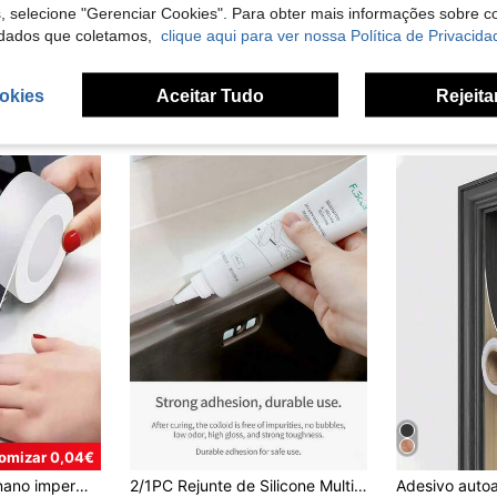
s, selecione "Gerenciar Cookies". Para obter mais informações sobre 
 Fugas, Fita de Reparação Autoadesiva de Excelente Desempenho, Tubo Isolado
1 rolo de fita adesiva dupla face transparente, adesivo nano bolha transparente que não desbota, fita dupla face forte com gancho, 30 mm de largura
dados que coletamos,
clique aqui para ver nossa Política de Privacida
3,68€
4,98€
4,99
okies
Aceitar Tudo
Rejeita
omizar 0,04€
vedação e preenchimento de banheiros, cor transparente, decorativa, adesivos de parede, amplamente utilizada.
2/1PC Rejunte de Silicone Multifuncional, Impermeável e Antimofo, Forte Adesão, Adequado para Rejunte de Banheiro, Cozinha e Vaso Sanitário, Resistente a Altas e Baixas Temperaturas, Adesivo Forte, Cola Transparente para Vidro, Um Ótimo Presente para Familiares e Amigos em Festas e Ano Novo (Versões Novas e Antigas Serão Enviadas Aleatoriamente).