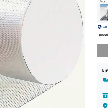
Mostr
Gui
Quant
Desculp
En