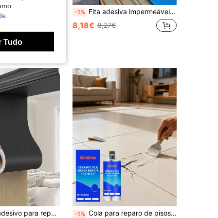
como
300g Revestimento Transparente à Base de Água para Reparação de Fugas, Adesivo Penetrante, Revestimento Impermeável para Interior e Exterior, Secagem Rápida e Durável, À Prova de Humidade, Resistente a UV e Geada, Capaz de Reparar e Preencher Instantaneamente Qualquer Buraco, Rachadura e Outras Superfícies Danificadas, Adequado para Telhados, Paredes, Decoração Doméstica, Casas de Banho, Chuveiros, Cozinhas, Acessórios de Casa de Banho Interior, Jardins, Artigos de Jardinagem, Acessórios de Cozinha, Cozinha, Limpeza de Jardim, Artigos Domésticos, Decoração de Parede, Adesivos de Parede, Presente Ideal para o Dia da Mãe, Dia dos Namorados e Outras Festas para Amigos e Família, Casa
Fita adesiva impermeável de 1/2 rolo, à prova d'água, isolante térmica, antiferrugem, super aderente, resistente a altas temperaturas, adequada para uso doméstico, superfícies metálicas em fábricas, reforma de telhados e chapas de ferro, vedação de rachaduras, materiais para reparos domésticos
-1%
de.
€
8,18€
8,27€
r Tudo
Adesivo autoadesivo para reparo de textura de madeira em batentes de portas - Fita de vinil preta decorativa para madeira danificada, fácil aplicação, esconde imperfeições, perfeita para decoração de quarto ou sala de estar, para mesa, cadeira, faça você mesmo, rodapés, portas, janelas, pisos e móveis, adesivos para revestimento de batentes de portas, adesivos à prova d'água para peitoris de janelas
Cola para reparo de pisos cerâmicos, adesivo para preenchimento de rachaduras e arranhões em pisos cerâmicos, reparo de materiais de pedra
-1%