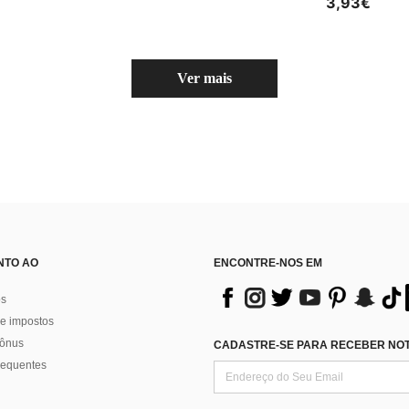
3,93€
Ver mais
NTO AO
ENCONTRE-NOS EM
os
e impostos
bônus
CADASTRE-SE PARA RECEBER NOTÍ
requentes