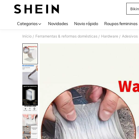
Bikin
Use up 
Categorias
Novidades
Navio rápido
Roupas femininas
Início
Ferramentas & reformas domésticas
Hardware
Adesivos 
/
/
/