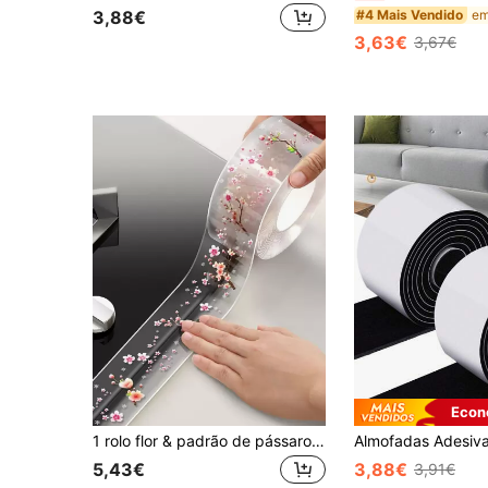
#4 Mais Vendido
3,88€
3,63€
3,67€
Econ
1 rolo flor & padrão de pássaro à prova d'água fita
5,43€
3,88€
3,91€