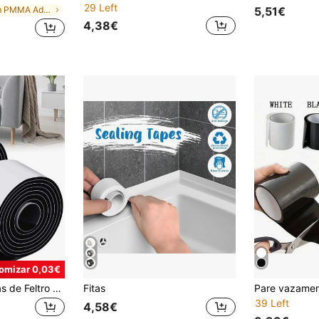
29 Left
em PMMA Adesivos e Selantes
5,51€
4,38€
omizar 0,03€
Almofadas Adesivas de Feltro para Móveis, Fita Redutora de Ruído, Almofada de Cadeira Recortável, Fita Protetora para Pés/Pernas de Móveis, Protetor de Piso Resistente a Riscos, Fita de Isolamento Acústico para Portas/Janelas de Carros.
Fitas
39 Left
4,58€