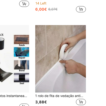
14 Left
6,00€
6,07€
Pare vazamentos instantaneamente com fita supercola à prova d'água - Jardins ao ar livre, cozinha, banheiro, balde de canos, reparo de vedação de canos de água
1 rolo de fita de vedação antimofo de 3,8 cm de largura, fita autoadesiva para vedação de banheiro, papel de parede autoadesivo à prova d'água, isolante de correntes de ar para janelas, feita de PVC com adesivo na parte traseira, adequada para banheira, vaso sanitário, pia de cozinha, vedação de paredes, decoração de casa e decoração de ambientes.
3,88€