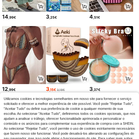
14
3
4
,99€
,25€
,51€
12
3
3
,99€
,15€
,37€
3,18€
Utilizamos cookies e tecnologias semelhantes em nosso site para fornecer o serviço
solicitado e oferecer a melhor experiência de site possível. Você pode "Rejeitar Tudo",
"Aceitar Tudo" ou definir sua preferência de cookie a qualquer momento de sua
escolha. Ao selecionar "Aceitar Tudo", definiremos todos os cookies opcionais, que nos
ajudam a analisar o tráfego, oferecer funcionalidade aprimorada e personalizar o
conteúdo e os anúncios para complementar sua experiência de compra com a SHEIN.
Ao selecionar "Rejeitar Tudo", você permite o uso de cookies estritamente necessários
que fazem nosso site funcionar. Você pode desativá-los alterando as configurações do
seu navegador, mas isso pode afetar o funcionamento do site. Para saber mais sobre