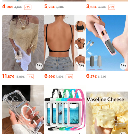
4
5
3
,06€
,23€
,63€
4,16€
5,28€
3,68€
-2%
-1%
11
6
6
,87€
,99€
,27€
11,99€
7,49€
6,32€
-1%
-6%