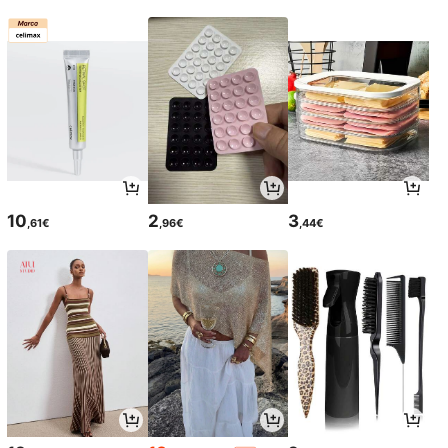
10
2
3
,61€
,96€
,44€