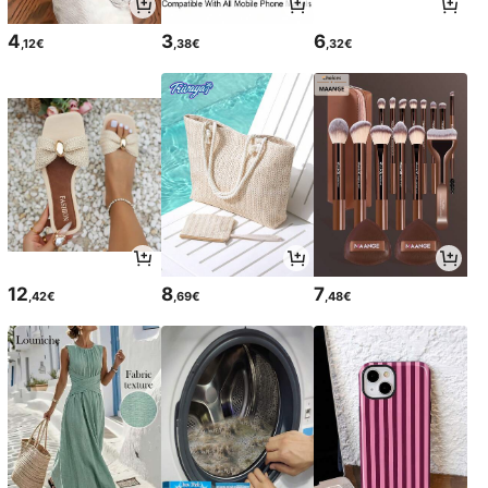
4
3
6
,12€
,38€
,32€
12
8
7
,42€
,69€
,48€