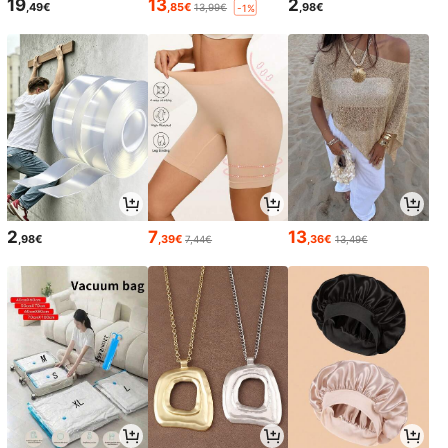
19
13
2
,49€
,85€
,98€
13,99€
-1%
2
7
13
,98€
,39€
,36€
7,44€
13,49€