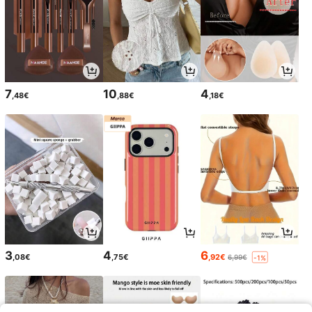
7
10
4
,48€
,88€
,18€
3
4
6
,08€
,75€
,92€
6,99€
-1%