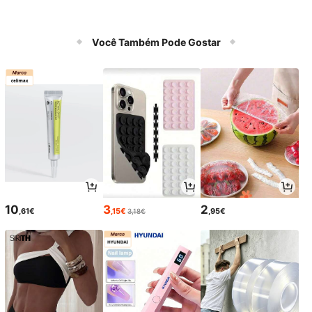
Você Também Pode Gostar
10
3
2
,61€
,15€
,95€
3,18€