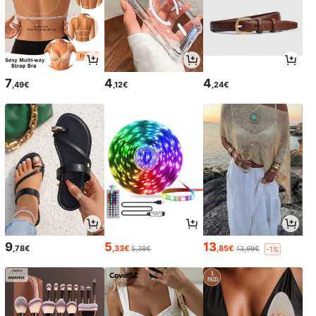
7
4
4
,49€
,12€
,24€
9
5
13
,78€
,33€
,85€
5,38€
13,99€
-1%