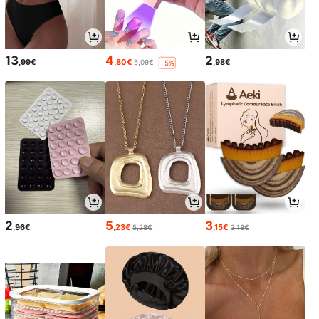
13
4
2
,99€
,80€
,98€
5,09€
-5%
2
5
3
,96€
,23€
,15€
5,28€
3,18€