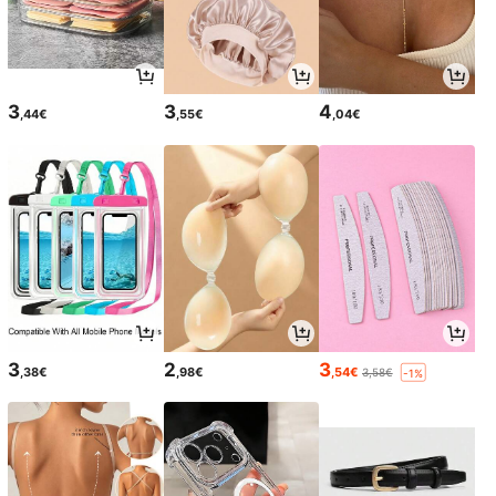
3
3
4
,44€
,55€
,04€
3
2
3
,38€
,98€
,54€
3,58€
-1%