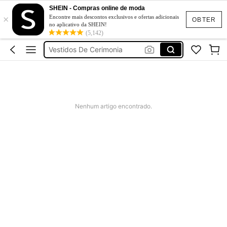
Fato De Banho Mulher
SHEIN - Compras online de moda
×
Elitara
Encontre mais descontos exclusivos e ofertas adicionais
OBTER
no aplicativo da SHEIN!
Vestidos De Verão
(5,142)
Vestidos De Cerimonia
Bikini
Fato De Banho Mulher
Elitara
Nenhum artigo encontrado.