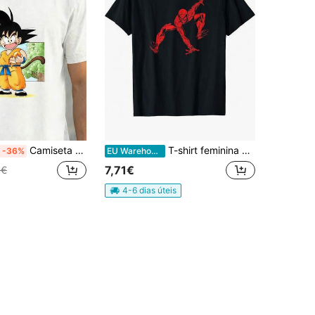
Camiseta unissex, Camiseta Drag@n Balls Z, Camiseta de anime, Camiseta unissex vintage, Inspirada em mangá de guerreiros, Estampa retrô, Camiseta casual, Ideia para presente
T-shirt feminina vermelha e preta com gráfico Hero City Tour, top casual feminino, roupa de caminhada, top desportivo feminino unissexo
-36%
EU Warehouse
7,71€
8€
4-6 dias úteis