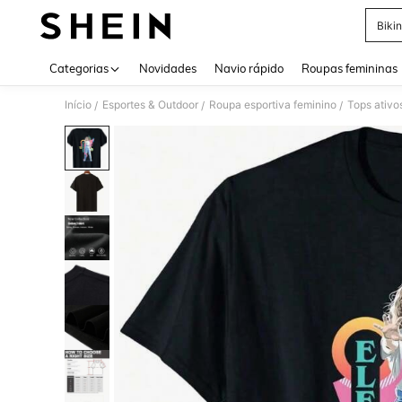
Bikin
Use up 
Categorias
Novidades
Navio rápido
Roupas femininas
Início
Esportes & Outdoor
Roupa esportiva feminino
Tops ativo
/
/
/