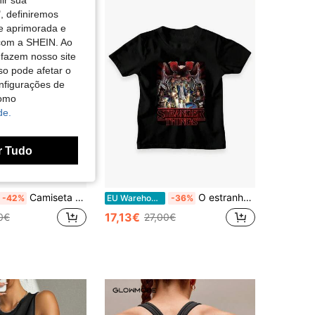
nir sua
, definiremos
de aprimorada e
 com a SHEIN. Ao
 fazem nosso site
so pode afetar o
nfigurações de
como
de.
r Tudo
Camiseta Stranger dos anos 80, 100% algodão, gola redonda, manga curta, estilo clássico, estampa gráfica, confortável e casual, adequada para todas as estações.
O estranho era. Camiseta infantil NGS Monster Frame Character, camiseta infantil estampada, camiseta leve com desenhos divertidos, feita de tecido elástico para maior liberdade de movimento.
-42%
EU Warehouse
-36%
17,13€
0€
27,00€