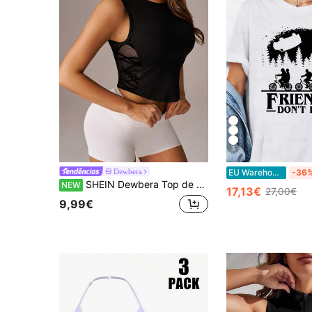
5
Dewbera
EU Warehouse
-36
SHEIN Dewbera Top de alças sem costuras para mulher com painel lateral em malha
NEW
17,13€
27,00€
9,99€