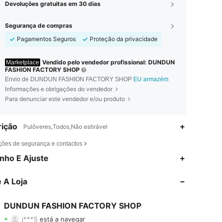
Devoluções gratuitas em 30 dias
Segurança de compras
Pagamentos Seguros
Proteção da privacidade
Vendido pelo vendedor profissional: DUNDUN
Marketplace
FASHION FACTORY SHOP
Envio de DUNDUN FASHION FACTORY SHOP
EU armazém
Informações e obrigações do vendedor
Para denunciar este vendedor e/ou produto
ição
Pulôveres,Todos,Não estirável
ções de segurança e contactos
nho E Ajuste
4,63
2.4K
102
 A Loja
4,63
2.4K
102
4,63
2.4K
102
DUNDUN FASHION FACTORY SHOP
j***5
está a navegar