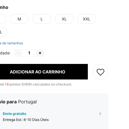
nho
M
L
XL
XXL
L
a de tamanhos
idade:
ADICIONAR AO CARRINHO
até
19
pontos SHEIN calculados no checkout.
vio para
Portugal
Envio gratuito
Entrega Est.:
6-10 Dias Úteis