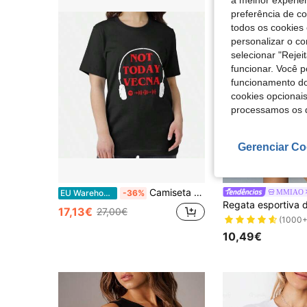
a melhor experiên
preferência de c
todos os cookies 
personalizar o c
selecionar "Rejei
funcionar. Você 
funcionamento do
cookies opcionai
processamos os 
Gerenciar Co
14
Camiseta unissex Stranger's Things 4 Max com estampa de notas musicais, mangas curtas, gola redonda, 100% algodão, modelagem clássica, estilo vintage, estampa exclusiva, ideal para uma festa temática de Stranger's Things. Perfeita para festas, feriados e festivais. Use com amigos ou em casal. Confortável para o dia a dia, estilo urbano, ideal para usar diariamente e nos fins de semana. N° 5703
MMIAO
EU Warehouse
-36%
17,13€
27,00€
(1000+
10,49€