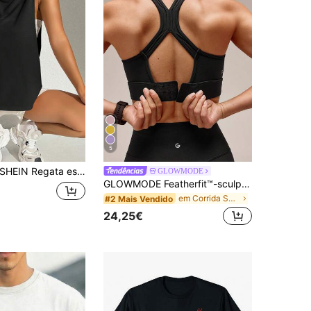
5
HEIN Regata esportiva sem costura sólida com costas nadador e ajuste justo, regata de treino
GLOWMODE
GLOWMODE Featherfit™-sculpt Sutiã Esportivo De Racerback Com Decote Em V Média Sustentação
em Corrida Sutiãs desportivos femininos
#2 Mais Vendido
24,25€