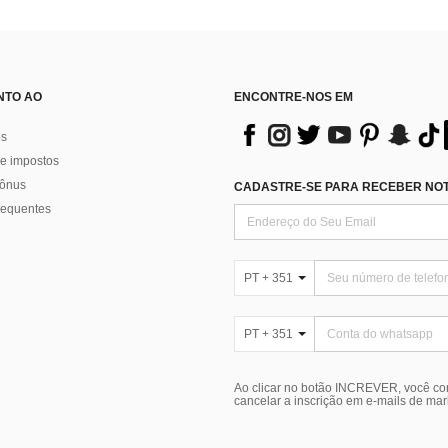
NTO AO
ENCONTRE-NOS EM
os
e impostos
bônus
CADASTRE-SE PARA RECEBER NOTÍ
requentes
PT + 351
PT + 351
Ao clicar no botão INCREVER, você c
cancelar a inscrição em e-mails de ma