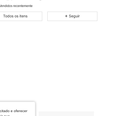
4,63
2.4K
102
Avaliação
Itens
Seguidores
Vendidos recentemente
4,63
2.4K
102
Todos os itens
Seguir
4,63
2.4K
102
4,63
2.4K
102
4,63
2.4K
102
4,63
2.4K
102
4,63
2.4K
102
citado e oferecer