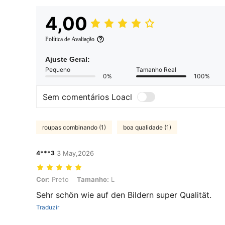
4,00
Política de Avaliação
Ajuste Geral:
Pequeno
Tamanho Real
0%
100%
Sem comentários Loacl
roupas combinando (1)
boa qualidade (1)
4***3
3 May,2026
Cor: Preto, Tamanho: L
Cor:
Preto
Tamanho:
L
Sehr schön wie auf den Bildern super Qualität.
Traduzir