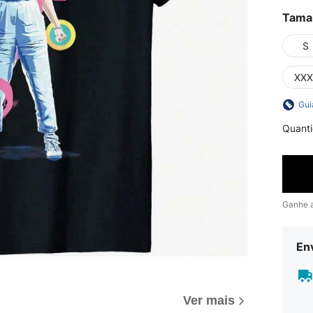
Tama
S
XXX
Gui
Quant
Ganhe 
En
Ver mais