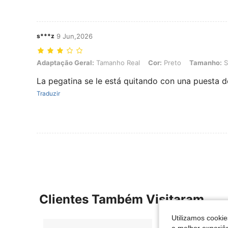
s***z
9 Jun,2026
Adaptação Geral: Tamanho Real, Cor: Preto, Tamanho: S
Adaptação Geral:
Tamanho Real
Cor:
Preto
Tamanho:
S
La pegatina se le está quitando con una puesta 
Traduzir
Clientes Também Visitaram
Utilizamos cookie