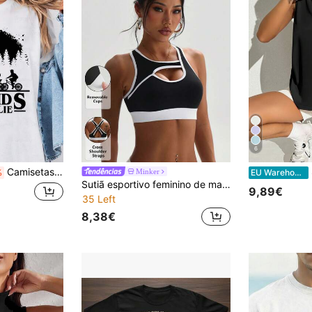
6
Camisetas "Friends Don't Lie", Camiseta Vintage "Hawkins", Moletom com Estética Retrô dos Anos 80, Artigos de Natal com Personagens de Desenho Animado, 100% Algodão
S
Minker
%
EU Warehouse
Sutiã esportivo feminino de malha com bojo removível e alças cruzadas nas costas, em cor sólida.
9,89€
35 Left
8,38€