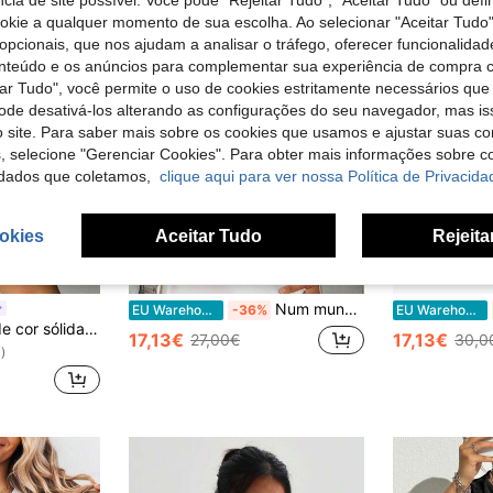
cia de site possível. Você pode "Rejeitar Tudo", "Aceitar Tudo" ou defi
ookie a qualquer momento de sua escolha. Ao selecionar "Aceitar Tudo"
opcionais, que nos ajudam a analisar o tráfego, oferecer funcionalida
onteúdo e os anúncios para complementar sua experiência de compra
tar Tudo", você permite o uso de cookies estritamente necessários que
pode desativá-los alterando as configurações do seu navegador, mas is
 site. Para saber mais sobre os cookies que usamos e ajustar suas co
s, selecione "Gerenciar Cookies". Para obter mais informações sobre 
dados que coletamos,
clique aqui para ver nossa Política de Privacida
okies
Aceitar Tudo
Rejeita
6
Num mundo de setes e onze, você é um onze - Camiseta Stranger, 100% algodão, modelagem clássica, camiseta vintage, camiseta casual unissex com estampa personalizada, camiseta Stranger, camiseta estilo urbano, presente perfeito para festas/feriados/festivais. Amigos/casais/festas, conforto para o dia a dia, roupa casual e confortável, estilo urbano, adequada para uso diário e fins de semana. Nº 029
EU Warehouse
-36%
EU Warehouse
Regata esportiva de cor sólida com costas vazadas, ideal para fitness e jogos.
17,13€
17,13€
27,00€
30,0
)