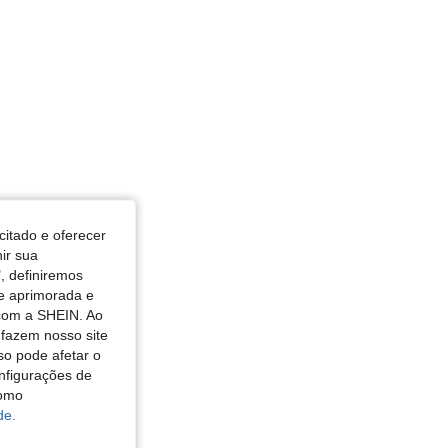
citado e oferecer
nir sua
, definiremos
de aprimorada e
 com a SHEIN. Ao
 fazem nosso site
so pode afetar o
nfigurações de
como
de.