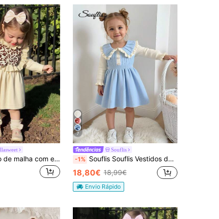
7
llasweet
Souflis
SHEIN Vestido de malha com estampa de leopardo, laço e babados na barra para bebê menina, cor creme, ideal para outono/inverno. Roupa de bebê com estampa de oncinha, bege, para bebês. Conjunto de bebê com estampa de leopardo, para bebês. Suéter de malha para bebês, para o outono. Suéteres de inverno para bebês. Vestido de malha com gola para bebês. Vestido de manga comprida para bebês. Vestido quentinho para bebês. Vestido de inverno para bebês.
Souflis Souflis Vestidos de tricô delicados para bebês meninas - Gola com babados, mangas compridas, estilo princesa versátil, perfeitos para o outono/inverno. Vestidos de tricô para bebês meninas, vestido suéter para bebês meninas, vestidos de inverno para bebês meninas, vestido azul para bebês meninas.
-1%
18,80€
18,99€
Envio Rápido