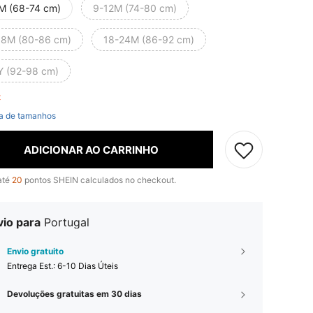
M (68-74 cm)
9-12M (74-80 cm)
18M (80-86 cm)
18-24M (86-92 cm)
Y (92-98 cm)
ft
a de tamanhos
ADICIONAR AO CARRINHO
até
20
pontos SHEIN calculados no checkout.
vio para
Portugal
Envio gratuito
Entrega Est.:
6-10 Dias Úteis
Devoluções gratuitas em 30 dias