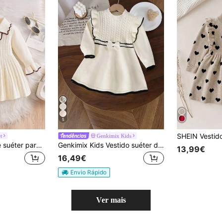
5
t
Genkimix Kids
SHEIN Conjunto de suéter para bebê menina, vestido de tricô fofo e elegante estilo escolar, novo vestido moderno de saia longa com lapela para bebê menina, outono/inverno 2024, adequado para uso diário no outono/inverno. Vestido de bebê menina com gola, estilo vintage, blusa de manga comprida com babados e gola bordada, vestido branco de manga comprida para bebê.
Genkimix Kids Vestido suéter de manga comprida em tricô com gola franzida e cordão torcido para bebês meninas, confortável para outono/inverno, cor damasco, moderno e versátil para o dia a dia, casa, atividades ao ar livre e viagens
13,99€
16,49€
Envio Rápido
Ver mais