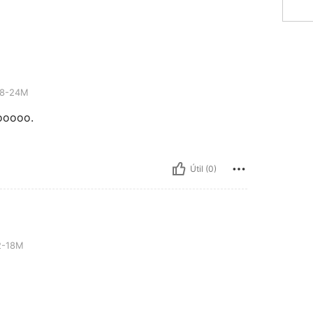
8-24M
ooooo.
Útil (0)
2-18M