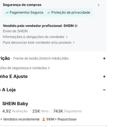
Segurança de compras
Pagamentos Seguros
Proteção da privacidade
Vendido pelo vendedor profissional: SHEIN
Envio de SHEIN
Informações e obrigações do vendedor
Para denunciar este vendedor e/ou produto
ição
Frente do botão,Stretch médio,Não
ções de segurança e contactos
4,92
25K
743K
nho E Ajuste
 A Loja
4,92
25K
743K
SHEIN Baby
4,92
25K
743K
Avaliação
Itens
Seguidores
k***0
pago
1 dia atrás
+ Vendidos recentemente
999K+ Repurchase
4,92
25K
743K