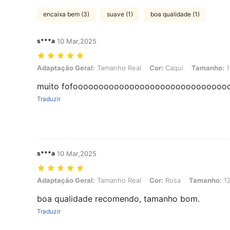
encaixa bem (3)
suave (1)
boa qualidade (1)
s***a
10 Mar,2025
Adaptação Geral: Tamanho Real, Cor: Caqui, Tamanho: 18-24M
Adaptação Geral:
Tamanho Real
Cor:
Caqui
Tamanho:
1
muito fofoooooooooooooooooooooooooooooo
Traduzir
s***a
10 Mar,2025
Adaptação Geral: Tamanho Real, Cor: Rosa, Tamanho: 12-18M
Adaptação Geral:
Tamanho Real
Cor:
Rosa
Tamanho:
1
boa qualidade recomendo, tamanho bom.
Traduzir