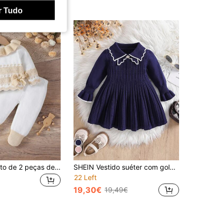
r Tudo
SHEIN Conjunto de 2 peças de suéter de malha com gola babada e calças combinando para bebês meninas, macio, quente, versátil, rosa e branco, elegante, estiloso, adequado para outono/inverno, interno, externo, viagem
SHEIN Vestido suéter com gola Peter Pan e pregas para bebês meninas, conjunto de 2 peças, estilo fofo, lançamentos outono/inverno 2024
22 Left
19,30€
19,49€