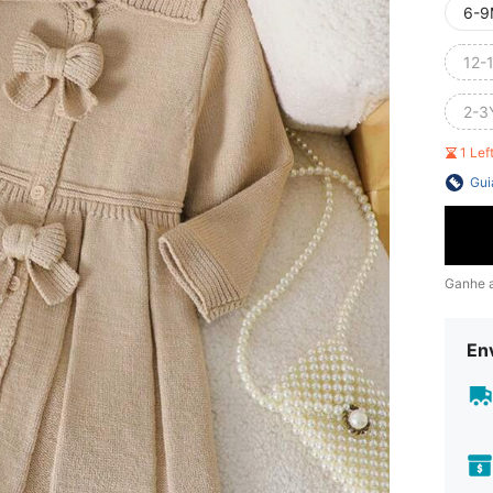
6-9
12-
2-3
1 Le
Gui
Ganhe 
En