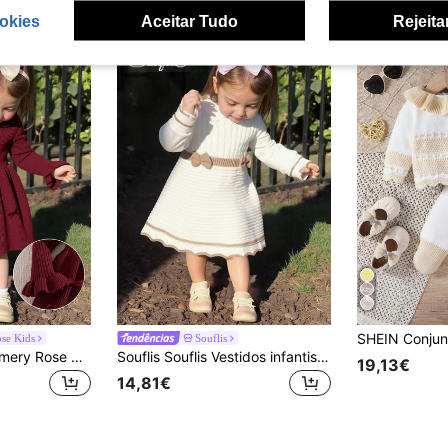
okies
Aceitar Tudo
Rejeita
se Kids
Souflis
Emery Rose Kids Emery Rose Kids Vestido infantil de malha de manga comprida, cor sólida, para meninas, ideal para outono/inverno.
Souflis Souflis Vestidos infantis casuais e adoráveis. Brancos com laços e estampas, em tricô de mangas compridas, com inspiração no Oriente Médio. Macios e confortáveis, são perfeitos para o dia a dia, passeios, viagens, férias, uso em casa, no berçário e para as brincadeiras da sua bebê. Ideais para o outono e inverno, Natal, volta às aulas e festas. Versáteis e perfeitos para o guarda-roupa infantil.
19,13€
14,81€