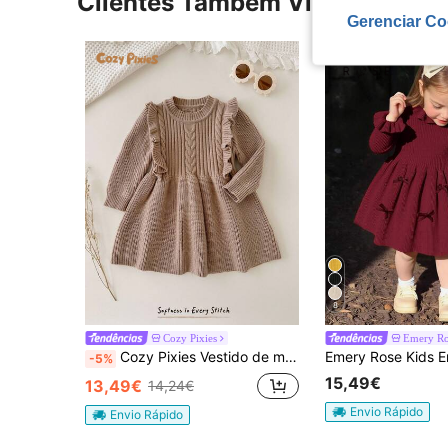
Clientes Também Visitaram
Gerenciar Co
8
Cozy Pixies
Emery Ro
Cozy Pixies Vestido de malha para bebê menina, cor sólida, gola redonda, bainha com babados, manga comprida, cintura justa
-5%
15,49€
13,49€
14,24€
Envio Rápido
Envio Rápido