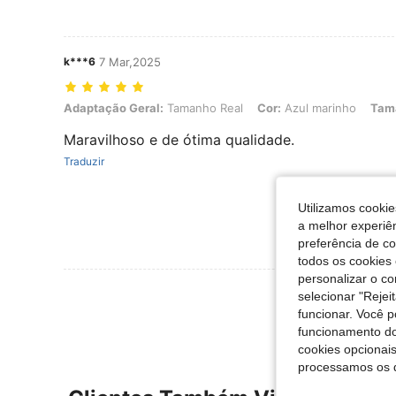
k***6
7 Mar,2025
Adaptação Geral: Tamanho Real, Cor: Azul marinho, Tamanho: 2-3
Adaptação Geral:
Tamanho Real
Cor:
Azul marinho
Tam
Maravilhoso e de ótima qualidade.
Traduzir
Utilizamos cookie
a melhor experiên
preferência de c
todos os cookies 
personalizar o c
Ver Mais Ava
selecionar "Rejei
funcionar. Você 
funcionamento do
cookies opcionai
processamos os 