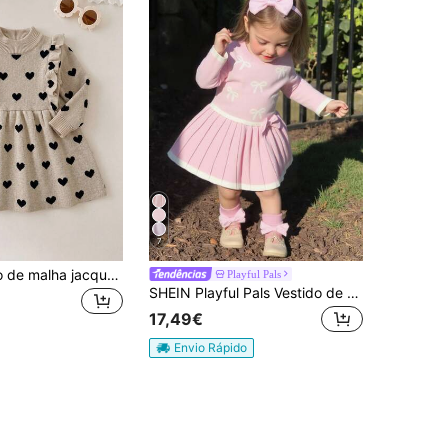
7
SHEIN Vestido de malha jacquard com corações, folhos e pregas, fofo, para bebé menina, outono/inverno
Playful Pals
SHEIN Playful Pals Vestido de malha plissado com laço rosa fofo e casual para meninas, macio e confortável, adequado para o dia a dia, passeios, viagens, férias, casa, berçário, outono/inverno, Natal, volta às aulas, festa, versátil
17,49€
Envio Rápido