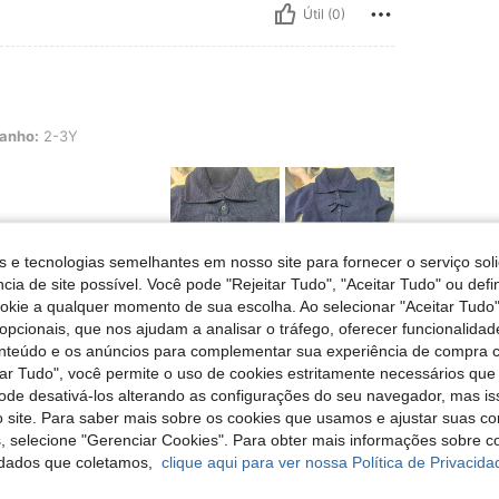
Útil (0)
Y
anho:
2-3Y
s e tecnologias semelhantes em nosso site para fornecer o serviço soli
cia de site possível. Você pode "Rejeitar Tudo", "Aceitar Tudo" ou defi
ookie a qualquer momento de sua escolha. Ao selecionar "Aceitar Tudo"
Útil (2)
opcionais, que nos ajudam a analisar o tráfego, oferecer funcionalida
onteúdo e os anúncios para complementar sua experiência de compra
liações
tar Tudo", você permite o uso de cookies estritamente necessários que
pode desativá-los alterando as configurações do seu navegador, mas is
 site. Para saber mais sobre os cookies que usamos e ajustar suas co
s, selecione "Gerenciar Cookies". Para obter mais informações sobre 
dados que coletamos,
clique aqui para ver nossa Política de Privacida