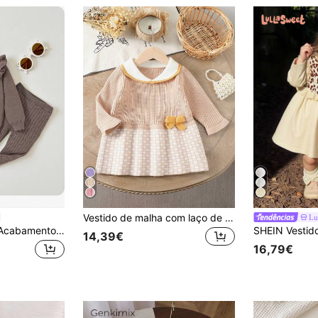
Vestido de malha com laço de gola adorável para meninas, vestido de malha estilo acadêmico xadrez elegante e fofo, suéter macio e quente confortável
Lu
SHEIN Bebezinha Acabamento De Babados Suéter & Calças de Tricô
14,39€
16,79€