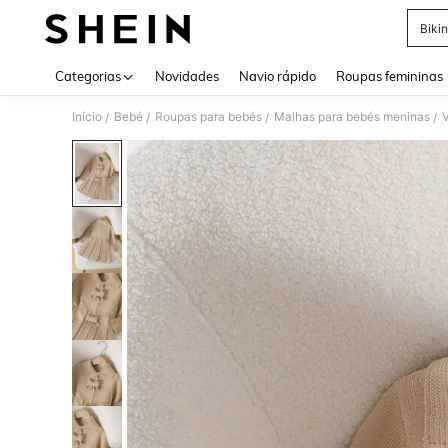
Bikin
Use up 
Categorias
Novidades
Navio rápido
Roupas femininas
Início
Bebé
Roupas para bebés
Malhas para bebés meninas
V
/
/
/
/