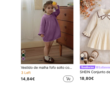
Vestido de malha fofo solto com gola Peter Pan e manga comprida para bebê menina, cor sólida, adequado para casa, passeios, viagens, festivais, festas e celebrações de rua, outono/inverno
Lullaswee
3 Left
18,80€
14,84€