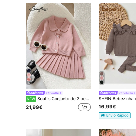
6
Souflis
Bebeilu
Souflis Conjunto de 2 peças para bebé menina: cardigã de malha com laço 3D e acabamento com folhos + saia, estilo doce, resistente, corte largo, versátil, elegante, macio e fofo, manga comprida, adequado para uso diário, passeios, viagens, outono/inverno
NEW
16,99€
21,99€
Envio Rápido