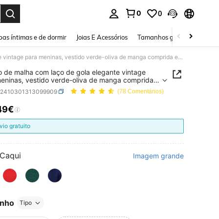
0
0
ar. Press Enter to select.
as íntimas e de dormir
Joias E Acessórios
Tamanhos grandes
Sapa
Vestido de malha com laço de gola elegante vintage para meninas, vestido verde-oliva de manga comprida e cintura alta plissado
o de malha com laço de gola elegante vintage
eninas, vestido verde-oliva de manga comprida e
 alta plissado
a2410301313099909
(78 Comentários)
49€
ICE AND AVAILABILITY
vio gratuito
Caqui
Imagem grande
nho
Tipo