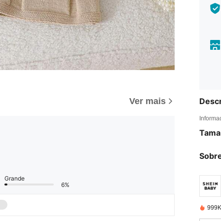
Ver mais
Descr
Informa
Tama
Sobre
Grande
6%
999K