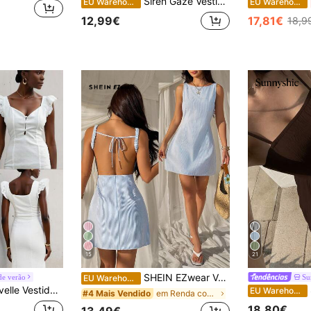
Siren Gaze Vestido curto envelope com mangas morcego em mistura de linho, ideal para férias na praia.
EU Warehouse
EU Warehouse
12,99€
17,81€
18,9
15
21
SHEIN EZwear Vestido curto sem mangas e com decote nas costas, listrado em azul, para mulheres.
de verão
Su
EU Warehouse
uadrado, manga curta, bordado floral branco, bainha com folhos, vestido de férias de verão, estilo boho
S
EU Warehouse
em Renda contrastante Vestidos Femininos
#4 Mais Vendido
18,80€
13,49€