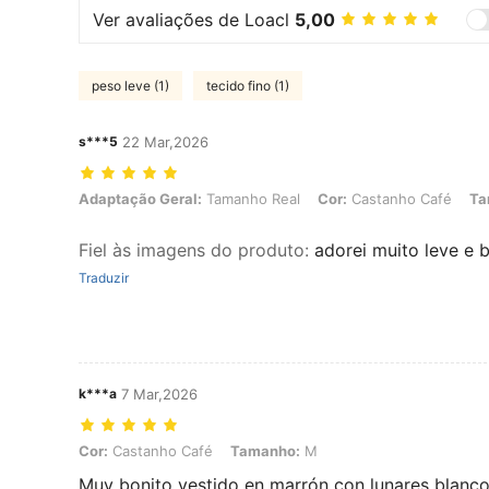
Ver avaliações de Loacl
5,00
peso leve (1)
tecido fino (1)
s***5
22 Mar,2026
Adaptação Geral: Tamanho Real, Cor: Castanho Café, Tamanho: S
Adaptação Geral:
Tamanho Real
Cor:
Castanho Café
Ta
Fiel às imagens do produto
:
adorei muito leve e 
Traduzir
k***a
7 Mar,2026
Cor: Castanho Café, Tamanho: M
Cor:
Castanho Café
Tamanho:
M
Muy bonito vestido en marrón con lunares blancos