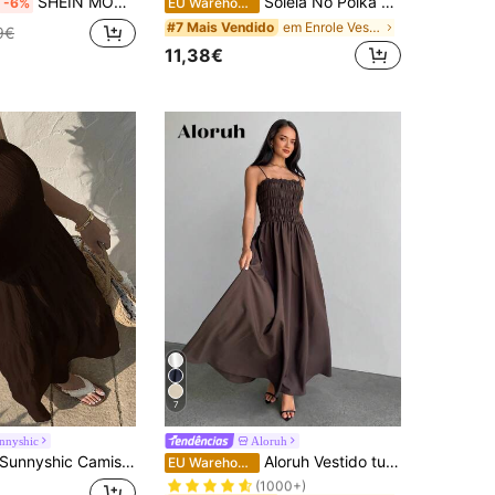
SHEIN MOD Vestido com manga bufante listrado azul e branco e franzido na cintura
Soleia Nó Polka Dot Boho Vestido
-6%
EU Warehouse
em Enrole Vestidos Femininos
#7 Mais Vendido
9€
11,38€
7
nnyshic
Aloruh
em Babado Vestidos Femininos
#1 Mais Vendido
unnyshic Camisola sem mangas com pregas e elástico franzido em tecido texturizado cor pêssego, modelagem solta e favorecedora, ideal para férias.
Aloruh Vestido tubinho cor café
EU Warehouse
(1000+)
em Babado Vestidos Femininos
em Babado Vestidos Femininos
#1 Mais Vendido
#1 Mais Vendido