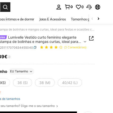
0
0
ar. Press Enter to select.
as íntimas e de dormir
Joias E Acessórios
Tamanhos grandes
Sapa
Lumivelle Vestido curto feminino elegante com estampa de bolinhas e mangas curtas, ideal para festas e ocasiões casuais.
Lumivelle Vestido curto feminino elegante
tampa de bolinhas e mangas curtas, ideal para
 e ocasiões casuais.
z251117070634455040
(3 Comentários)
39€
ICE AND AVAILABILITY
nho
EU Tamanho
(XS)
36 (S)
38 (M)
40/42 (L)
ft
a de tamanhos
 seu tamanho? Diga-me o seu tamanho