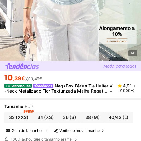
1/6
10
,39€
10,49€
NegzBox Férias Tie Halter V
4,91
EU Warehouse
-Neck Metalizado Flor Texturizada Malha Regat
(1000+)
a Ajustada Para Mulheres, Adequado Para Festi
vais De Música, Boêmio, Datas De Feriados, Chá Da
Tarde
Tamanho
EU
22 left
32
(XXS)
34
(XS)
36
(S)
38
(M)
40/42
(L)
Guia de tamanhos
Verifique meu tamanho
100%
achou que o tamanho era fiel