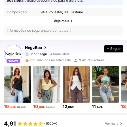
ocasional:
Estilo descontraído para o dia a dia.
Composição:
94% Poliéster, 6% Elastane
Veja mais
Informações de segurança e contactos
38K Seguidores
4,76
NegzBox
Seguir
s***7
seguiu
4 horas atrás
z***y
está a navegar
38K Seguidores
4,76
81K Vendidos recentemente
9.4K Repurchase
38K Seguidores
4,76
38K Seguidores
4,76
10
10
12
11
13
,39€
,88€
,86€
,49€
10,49€
10,99€
38K Seguidores
4,76
4,91
(1000+)
Ver mais