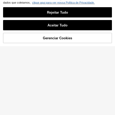
dados que coletamos,
clique aqui para ver nossa Política de Privacidade.
Rejeitar Tudo
Aceitar Tudo
ADICIONAR AO
Gerenciar Cookies
COMPRE AGORA
CARRINHO