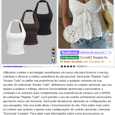
37
#Noite de encontro relaxante
CovetEZ Regata femi
EU Warehouse
nina branca vazada com amarraçã
4
#1 Mais Vendido
em Correias Tops, blusas e camisetas femininas
o e estilo casual para férias.
(1000+)
Sweetra
10
,88€
Utilizamos cookies e tecnologias semelhantes em nosso site para fornecer o serviço
Sweetra Conjunto de 3 tops de alça
14
s para mulher, primavera/verão, cas
solicitado e oferecer a melhor experiência de site possível. Você pode "Rejeitar Tudo",
,47€
ual, de férias, confortável e versátil,
"Aceitar Tudo" ou definir sua preferência de cookie a qualquer momento de sua
decote em U, corte slim, preto, bran
escolha. Ao selecionar "Aceitar Tudo", definiremos todos os cookies opcionais, que nos
co e café
ajudam a analisar o tráfego, oferecer funcionalidade aprimorada e personalizar o
conteúdo e os anúncios para complementar sua experiência de compra com a SHEIN.
Ao selecionar "Rejeitar Tudo", você permite o uso de cookies estritamente necessários
que fazem nosso site funcionar. Você pode desativá-los alterando as configurações do
seu navegador, mas isso pode afetar o funcionamento do site. Para saber mais sobre
os cookies que usamos e ajustar suas configurações de cookies opcionais, selecione
"Gerenciar Cookies". Para obter mais informações sobre como processamos os