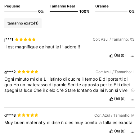
38K Seguidores
4,76
Pequeno
Tamanho Real
Grande
0%
100%
0%
38K Seguidores
4,76
tamanho exato
(1)
j***t
Cor: Azul / Tamanho: XS
38K Seguidores
4,76
Il
est
magnifique
ce
haut
je
l
’
adore
!!
Útil
(0)
38K Seguidores
4,76
g***2
Cor: Azul / Tamanho: L
Ogni
minuto
mi
d
à
L
'
istinto
di
cucire
il
tempo
E
di
portarti
di
38K Seguidores
4,76
qua
Ho
un
materasso
di
parole
Scritte
apposta
per
te
E
ti
direi
spegni
la
luce
Che
il
cielo
c
'è
Stare
lontano
da
lei
Non
si
vive
Stare
senza
di
lei
Mi
uccide
Testa
dura
testa
di
rapa
Vorrei
Útil
(0)
38K Seguidores
4,76
amarti
anche
qua
Nel
cesso
di
una
discoteca
O
sopra
al
tavolo
di
un
bar
O
stare
nudi
in
mezzo
a
un
campo
A
sentirsi
addosso
il
vento
Io
non
chiedo
pi
ù
di
tanto
Anche
se
muoio
son
contento
d***8
Cor: Azul / Tamanho: M
Stare
lontano
da
lei
Non
si
vive
Stare
senza
di
lei
Mi
uccide
Muy
buen
material
y
el
dise
ñ
o
es
muy
bonito
la
talla
es
exacta
Ogni
minuto
mi
d
à
L
'
istinto
di
cucire
il
tempo
E
di
portarti
di
qua
Ho
un
materasso
di
parole
Scritte
apposta
per
te
E
ti
direi
Útil
(0)
spegni
la
luce
Che
il
cielo
c
'è
Stare
lontano
da
lei
Non
si
vive