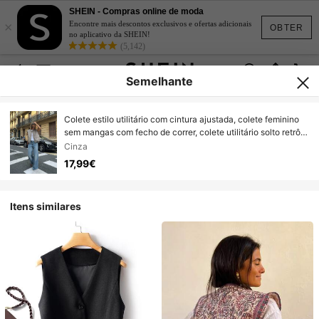
SHEIN - Compras online de moda
×
Encontre mais descontos exclusivos e ofertas adicionais
OBTER
no aplicativo da SHEIN!
(5,142)
Semelhante
Colete estilo utilitário com cintura ajustada, colete feminino
sem mangas com fecho de correr, colete utilitário solto retrô
americano, agasalho em camadas para o verão
Cinza
17,99€
Itens similares