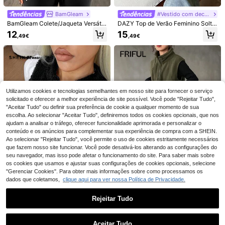
BamGleam
#Vestido com decote halter
BamGleam Colete/Jaqueta Versátil
DAZY Top de Verão Feminino Solto
para Mulher, Moda Europeia e Amer
Sem Alças com Tiras, Sexy, Cor Lis
12
15
,49€
,49€
icana, Gola Alta, Nó e Botão, Desig
a, Colete para Férias
n Francês
10
Livesso
Colete feminino elegante com capu
Livesso Colete feminino solto sem
z, acolchoado e quente, cor lisa, pa
(1000+)
mangas com decote em V e patchw
Utilizamos cookies e tecnologias semelhantes em nosso site para fornecer o serviço
18
ra todas as estações, streetwear, ag
,99€
ork de renda
solicitado e oferecer a melhor experiência de site possível. Você pode "Rejeitar Tudo",
34
asalho, com fecho de correr, bolso e
,02€
"Aceitar Tudo" ou definir sua preferência de cookie a qualquer momento de sua
cordão, para outono
escolha. Ao selecionar "Aceitar Tudo", definiremos todos os cookies opcionais, que nos
ajudam a analisar o tráfego, oferecer funcionalidade aprimorada e personalizar o
conteúdo e os anúncios para complementar sua experiência de compra com a SHEIN.
Ao selecionar "Rejeitar Tudo", você permite o uso de cookies estritamente necessários
que fazem nosso site funcionar. Você pode desativá-los alterando as configurações do
seu navegador, mas isso pode afetar o funcionamento do site. Para saber mais sobre
os cookies que usamos e ajustar suas configurações de cookies opcionais, selecione
"Gerenciar Cookies". Para obter mais informações sobre como processamos os
dados que coletamos,
clique aqui para ver nossa Política de Privacidade.
6
SHEIN EZwear Jaqueta feminina c
Friful
Rejeitar Tudo
asual reversível de lã coral, adequa
9
FRIFUL Jaqueta femi
EU Warehouse
,99€
da para outono/inverno
Mostrar artigos semelhantes em stock
nina sem mangas com gola alta e zí
Veja tudo
16
,49€
per, cor sólida, ideal para outono/in
Aceitar Tudo