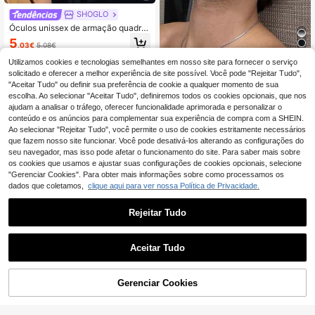
SHOGLO
Óculos unissex de armação quadra
da grande em plástico preto, ideais
5
,03€
5,08€
para computador/jogos/TV/celular,
óculos de grau, armação de óculos
Utilizamos cookies e tecnologias semelhantes em nosso site para fornecer o serviço
Óculos masculinos com armação q
moderna.
uadrada degradê e rebites, estilo ja
solicitado e oferecer a melhor experiência de site possível. Você pode "Rejeitar Tudo",
4
,14€
4,18€
ponês-coreano, ideais para o dia a
"Aceitar Tudo" ou definir sua preferência de cookie a qualquer momento de sua
dia, faculdade e casamentos.
escolha. Ao selecionar "Aceitar Tudo", definiremos todos os cookies opcionais, que nos
ajudam a analisar o tráfego, oferecer funcionalidade aprimorada e personalizar o
conteúdo e os anúncios para complementar sua experiência de compra com a SHEIN.
Ao selecionar "Rejeitar Tudo", você permite o uso de cookies estritamente necessários
que fazem nosso site funcionar. Você pode desativá-los alterando as configurações do
seu navegador, mas isso pode afetar o funcionamento do site. Para saber mais sobre
os cookies que usamos e ajustar suas configurações de cookies opcionais, selecione
"Gerenciar Cookies". Para obter mais informações sobre como processamos os
dados que coletamos,
clique aqui para ver nossa Política de Privacidade.
Rejeitar Tudo
Aceitar Tudo
redondos de metal masculino, versá
Gerenciar Cookies
teis e com lentes transparentes, ad
ADICIONAR AO CARRINHO
6
,63€
equados para computador, escritóri
o, decoração, uso diário, jogos
1pc Unissex Moda Decorativa Ócul