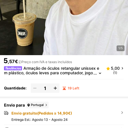
1/5
5
,57€
Preço com IVA e taxas incluídos
Armação de óculos retangular unissex e
5,00
m plástico, óculos leves para computador, jogo
(1)
s, TV, celular, óculos de grau modernos.
Quantidade:
19 Left
Envio para
Portugal
Envio gratuito(Pedidos ≥ 14,90€)
Entrega Est.:
Agosto 13 - Agosto 24