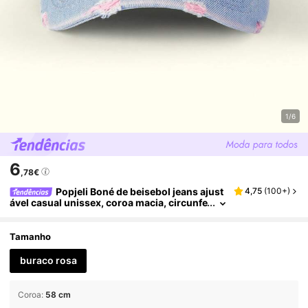
1/6
6
,78€
Popjeli Boné de beisebol jeans ajust
4,75
(
100+
)
ável casual unissex, coroa macia, circunfe
rência de cabeça grande, estilo retrô, ade
quado para primavera e verão
Tamanho
buraco rosa
Coroa
:
58 cm