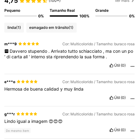
4,75
(100+)
Ver mais
10K Seguidores
4,72
Pequeno
Tamanho Real
Grande
0%
100%
0%
10K Seguidores
4,72
linda
(1)
esmagado em trânsito
(1)
10K Seguidores
4,72
m***9
Cor: Multicolorido / Tamanho: buraco rosa
10K Seguidores
4,72
Davvero
stupendo
.
Arrivato
tutto
schiacciato
,
ma
con
un
po
'
di
carta
all
'
interno
sta
riprendendo
la
sua
forma
.
Útil
(0)
e***o
Cor: Multicolorido / Tamanho: buraco rosa
Hermosa
de
buena
calidad
y
muy
linda
Útil
(0)
g***r
Cor: Multicolorido / Tamanho: buraco rosa
Lindo
igual
a
imagem
😍😍😍
Útil
(0)
Do mesmo item