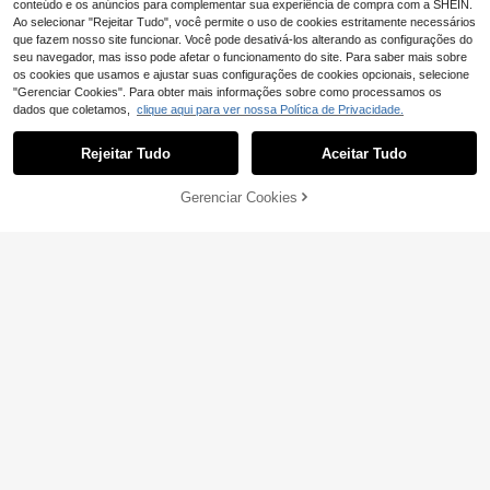
conteúdo e os anúncios para complementar sua experiência de compra com a SHEIN.
Ao selecionar "Rejeitar Tudo", você permite o uso de cookies estritamente necessários
que fazem nosso site funcionar. Você pode desativá-los alterando as configurações do
seu navegador, mas isso pode afetar o funcionamento do site. Para saber mais sobre
1 peça boné de camin
EU Warehouse
os cookies que usamos e ajustar suas configurações de cookies opcionais, selecione
honeiro vazado de verão para moto
12
,08€
rista boho casual
"Gerenciar Cookies". Para obter mais informações sobre como processamos os
dados que coletamos,
clique aqui para ver nossa Política de Privacidade.
Rejeitar Tudo
Aceitar Tudo
ADICIONAR AO
Gerenciar Cookies
COMPRE AGORA
CARRINHO
Conjunto de 3 bonés de beisebol bo
rdados, chapéu de sol casual ajustá
12
,33€
vel e lavado para atividades ao ar li
vre, viagens e praia, adequado para
primavera e outono.
Boné de beisebol bordado de 1969,
design casual moderno com contra
6
,22€
6,28€
ste de cores, estilo unissex e para c