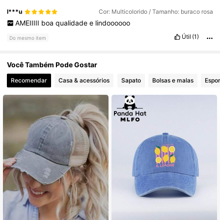
I***u
Cor: Multicolorido / Tamanho: buraco rosa
AMEIIIII
boa
qualidade
e
lindoooooo
Útil
(1)
Do mesmo item
Você Também Pode Gostar
Recomendar
Casa & acessórios
Sapato
Bolsas e malas
Espor