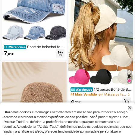
Boné de beisebol femi
EU Warehouse
nino em jeans lavado com efeito de
7
,81€
sgastado (1 unidade), estilo streetw
ear, proteção solar para uso extern
o, ideal para viagens, praia e férias
de verão na primavera e outono.
1/2 peças Boné de Ba
EU Warehouse
sebol com Rabo de Cavalo para Mu
#1 Mais Vendido
em Máscaras femininas e chapéu com viseira
lher, Boné Casual para Coque Desa
4
rrumado, Boné Leve com Aba, Chap
,72€
éu de Sol na Moda, para Desportos
ao Ar Livre, Uso Casual Diário, Athl
Utilizamos cookies e tecnologias semelhantes em nosso site para fornecer o serviço
eisure
solicitado e oferecer a melhor experiência de site possível. Você pode "Rejeitar Tudo",
"Aceitar Tudo" ou definir sua preferência de cookie a qualquer momento de sua
escolha. Ao selecionar "Aceitar Tudo", definiremos todos os cookies opcionais, que nos
ajudam a analisar o tráfego, oferecer funcionalidade aprimorada e personalizar o