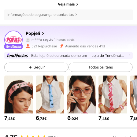
Veja mais
Informações de segurança e contactos
10K Seguidores
4,72
Popjeli
m***a
seguiu
1 horas atrás
a***n
está a navegar
521 Repurchase
Aumento das vendas 41%
10K Seguidores
4,72
Esta loja é selecionada como um
「Loja de Tendências」
10K Seguidores
4,72
Seguir
Todos os itens
10K Seguidores
4,72
10K Seguidores
4,72
10K Seguidores
4,72
7
6
6
7
7
,48€
,78€
,02€
,48€
,1
10K Seguidores
4,72