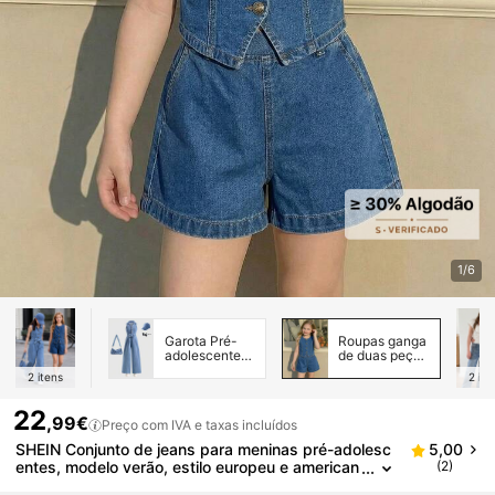
1/6
Garota Pré-
Roupas ganga
adolescente
de duas peças
Denim
para meninas
2
itens
2
ite
Overalls &
adolescentes
Macacões
22
,99€
Preço com IVA e taxas incluídos
SHEIN Conjunto de jeans para meninas pré-adolesc
5,00
entes, modelo verão, estilo europeu e american
(2)
o, sem mangas, cintura alta, com regata e short