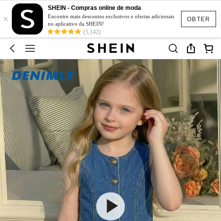
SHEIN - Compras online de moda
×
Encontre mais descontos exclusivos e ofertas adicionais
OBTER
no aplicativo da SHEIN!
(5,142)