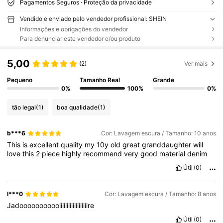
Pagamentos Seguros · Proteção da privacidade
Vendido e enviado pelo vendedor profissional: SHEIN
Informações e obrigações do vendedor
Para denunciar este vendedor e/ou produto
5,00
(2)
Ver mais
Pequeno
Tamanho Real
Grande
0%
100%
0%
tão legal
(1)
boa qualidade
(1)
b***6
Cor: Lavagem escura / Tamanho: 10 anos
This
is
excellent
quality
my
10y
old
great
granddaughter
will
love
this
2
piece
highly
recommend
very
good
material
denim
Útil
(0)
l***0
Cor: Lavagem escura / Tamanho: 8 anos
Jadooooooooooiiiiiiiiiiiiiiiiiiire
Útil
(0)