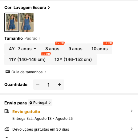
s em jeans azul escuro, conjunto de duas peças, id
eal para uso casual, esportivo, diário, básico, para f
Cor: Lavagem Escura
érias e verão. Conjunto de jeans infantil para menina
s.
Tamanho
Padrão
15 left
39 left
4Y
-
7 anos
8 anos
9 anos
10 anos
15 left
11Y
(140-146 cm)
12Y
(146-152 cm)
Guia de tamanhos
Quantidade:
Envio para
Portugal
Envio gratuito
Entrega Est.:
Agosto 13 - Agosto 25
Devoluções gratuitas em 30 dias