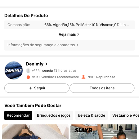
Detalhes Do Produto
Composição:
66% Algodão,15% Poliéster,10% Viscose,9% Liocel
Veja mais
Informações de segurança e contactos
31K Seguidores
4,91
Denimly
v***n
seguiu
13 horas atrás
31K Seguidores
4,91
99K+ Vendidos recentemente
78K+ Repurchase
31K Seguidores
4,91
Seguir
Todos os itens
31K Seguidores
4,91
Você Também Pode Gostar
Recomendar
Brinquedos e jogos
beleza & saúde
Vestuário e Ac
31K Seguidores
4,91
31K Seguidores
4,91