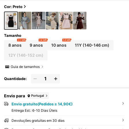
Cor: Preto
Tamanho
11 left
14 left
14 left
8 anos
9 anos
10 anos
11Y
(140-146 cm)
12Y
(146-152 cm)
Guia de tamanhos
Quantidade:
Envio para
Portugal
Envio gratuito(Pedidos ≥ 14,90€)
Entrega Est.:
6-10 Dias Úteis
Devoluções gratuitas em 30 dias