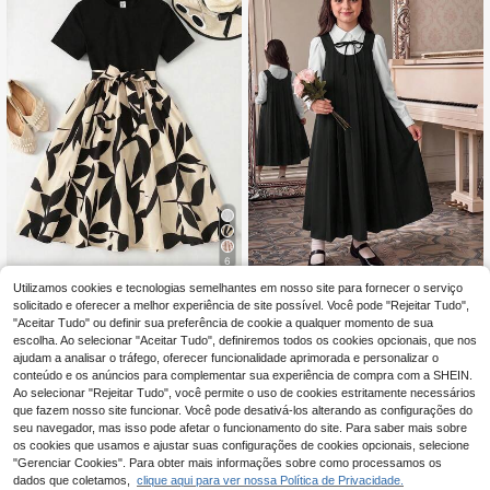
6
Utilizamos cookies e tecnologias semelhantes em nosso site para fornecer o serviço
SHEIN Vestido infantil
Blusa para rapariga tween co
EU Warehouse
NEW
9
22
feminino de primavera/verão, elega
m mangas pétala e vestido plissado
solicitado e oferecer a melhor experiência de site possível. Você pode "Rejeitar Tudo",
,49€
,49€
nte e retrô, com gola redonda preta,
"Aceitar Tudo" ou definir sua preferência de cookie a qualquer momento de sua
mangas curtas e barra com estamp
escolha. Ao selecionar "Aceitar Tudo", definiremos todos os cookies opcionais, que nos
a de leopardo.
ajudam a analisar o tráfego, oferecer funcionalidade aprimorada e personalizar o
conteúdo e os anúncios para complementar sua experiência de compra com a SHEIN.
Ao selecionar "Rejeitar Tudo", você permite o uso de cookies estritamente necessários
que fazem nosso site funcionar. Você pode desativá-los alterando as configurações do
seu navegador, mas isso pode afetar o funcionamento do site. Para saber mais sobre
os cookies que usamos e ajustar suas configurações de cookies opcionais, selecione
"Gerenciar Cookies". Para obter mais informações sobre como processamos os
dados que coletamos,
clique aqui para ver nossa Política de Privacidade.