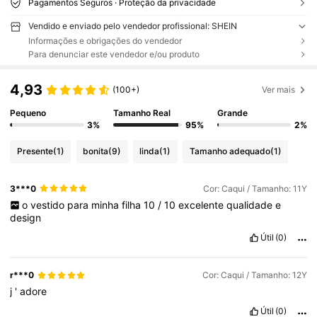
Pagamentos Seguros · Proteção da privacidade
Vendido e enviado pelo vendedor profissional: SHEIN
Informações e obrigações do vendedor
Para denunciar este vendedor e/ou produto
4,93
(100+)
Ver mais
Pequeno
Tamanho Real
Grande
3%
95%
2%
Presente
(1)
bonita
(9)
linda
(1)
Tamanho adequado
(1)
3***0
Cor: Caqui / Tamanho: 11Y
o
vestido
para
minha
filha
10
/
10
excelente
qualidade
e
design
Útil
(0)
r***0
Cor: Caqui / Tamanho: 12Y
j
'
adore
Útil
(0)