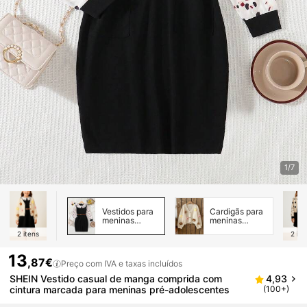
1/7
Vestidos para
Cardigãs para
meninas
meninas
adolescentes
adolescentes
2
itens
2
ite
13
,87€
Preço com IVA e taxas incluídos
SHEIN Vestido casual de manga comprida com
4,93
cintura marcada para meninas pré-adolescentes
(100+)