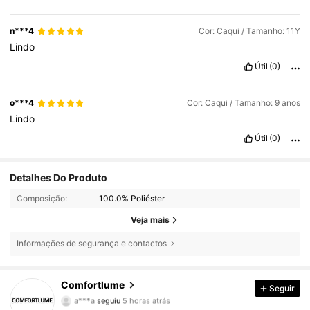
n***4
Cor: Caqui / Tamanho: 11Y
Lindo
Útil
(0)
o***4
Cor: Caqui / Tamanho: 9 anos
Lindo
Útil
(0)
Detalhes Do Produto
Composição:
100.0% Poliéster
Veja mais
Informações de segurança e contactos
11K Seguidores
4,74
Comfortlume
Seguir
a***a
seguiu
5 horas atrás
d***7
está a navegar