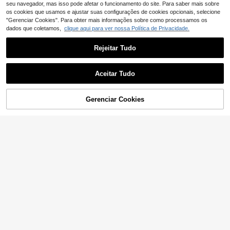
seu navegador, mas isso pode afetar o funcionamento do site. Para saber mais sobre
os cookies que usamos e ajustar suas configurações de cookies opcionais, selecione
"Gerenciar Cookies". Para obter mais informações sobre como processamos os
dados que coletamos,
clique aqui para ver nossa Política de Privacidade.
Rejeitar Tudo
Aceitar Tudo
Gerenciar Cookies
ADICIONAR AO CARRINHO
11
Pitira
SHEIN Vestido frente
SHEIN Pitira Vestido d
EU Warehouse
EU Warehouse
13
única plissado de cor sólida para m
17
e Verão Modesto para Rapariga Tw
,36€
,49€
eninas pré-adolescentes
een, Xadrez Verde, Estilo Piqueniqu
e, Casual Elegante, Moda Campestr
e, Branco, com Laço na Cintura, par
a Festa de Formatura, Cerimónia e
Férias