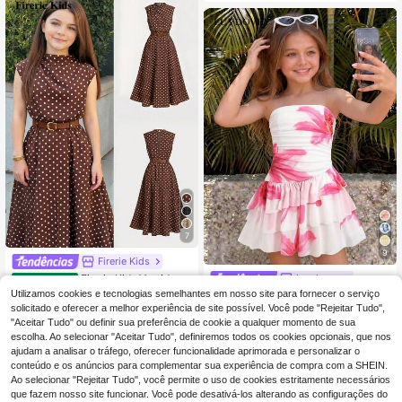
esa, versátil para ocasiões formais,
férias, passeios casuais, adequado
para qualquer ocasião, conjuntos c
ombinados para irmãs/família, roup
a fofa para raparigas
7
9
Firerie Kids
Firerie Kids Vestido de
Luvdovey
EU Warehouse
13
verão casual para meninas pré-ado
Utilizamos cookies e tecnologias semelhantes em nosso site para fornecer o serviço
SHEIN Vestido tube p
,99€
EU Warehouse
lescentes com estampa de bolinhas
12
ara rapariga pré-adolescente, casu
solicitado e oferecer a melhor experiência de site possível. Você pode "Rejeitar Tudo",
,99€
-10%
14,49€
e cintura marcada.
al de verão, para férias, minimalista,
"Aceitar Tudo" ou definir sua preferência de cookie a qualquer momento de sua
confortável, com camadas e bainha
escolha. Ao selecionar "Aceitar Tudo", definiremos todos os cookies opcionais, que nos
com folhos, mangas bufantes
ajudam a analisar o tráfego, oferecer funcionalidade aprimorada e personalizar o
conteúdo e os anúncios para complementar sua experiência de compra com a SHEIN.
Ao selecionar "Rejeitar Tudo", você permite o uso de cookies estritamente necessários
que fazem nosso site funcionar. Você pode desativá-los alterando as configurações do