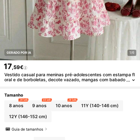
1/6
GERADO POR IA
17
,59€
Vestido casual para meninas pré-adolescentes com estampa fl
oral e de borboletas, decote vazado, mangas com babado
s e barra em camadas, ideal para férias na primavera/verã
o/outono.
Tamanho
20 left
18 left
20 left
8 anos
9 anos
10 anos
11Y
(140-146 cm)
12Y
(146-152 cm)
Guia de tamanhos