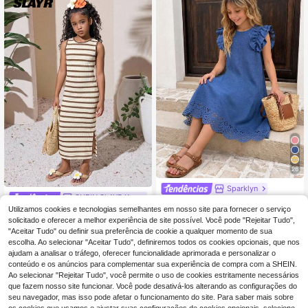
u festas na primavera/verão.
26
Sparklyn
SHEIN SLAYR KIDS
Sparklyn Vestido midi
EU Warehouse
Utilizamos cookies e tecnologias semelhantes em nosso site para fornecer o serviço
Vestido midi listrado b
delicado para meninas pré-adolesc
EU Warehouse
9
,99€
ege e branco com fenda lateral par
entes, ideal para férias de primaver
solicitado e oferecer a melhor experiência de site possível. Você pode "Rejeitar Tudo",
10
,88€
a meninas pré-adolescentes, ideal
a/verão na praia, com laço 3D, gola
"Aceitar Tudo" ou definir sua preferência de cookie a qualquer momento de sua
para férias de verão, escola e passe
redonda, sem mangas e babados na
escolha. Ao selecionar "Aceitar Tudo", definiremos todos os cookies opcionais, que nos
ios, perfeito para combinar com mã
s mangas curtas.
ajudam a analisar o tráfego, oferecer funcionalidade aprimorada e personalizar o
es e filhas ou irmãs.
conteúdo e os anúncios para complementar sua experiência de compra com a SHEIN.
Ao selecionar "Rejeitar Tudo", você permite o uso de cookies estritamente necessários
que fazem nosso site funcionar. Você pode desativá-los alterando as configurações do
seu navegador, mas isso pode afetar o funcionamento do site. Para saber mais sobre