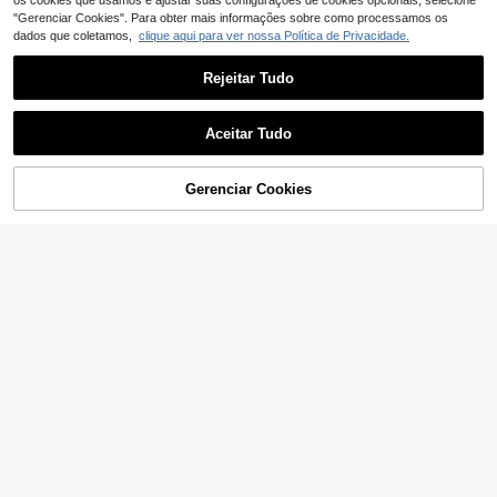
os cookies que usamos e ajustar suas configurações de cookies opcionais, selecione
"Gerenciar Cookies". Para obter mais informações sobre como processamos os
dados que coletamos,
clique aqui para ver nossa Política de Privacidade.
Rejeitar Tudo
Aceitar Tudo
Gerenciar Cookies
ADICIONAR AO CARRINHO