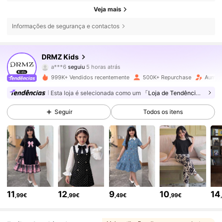
Veja mais
Informações de segurança e contactos
179K Seguidores
4,85
DRMZ Kids
a***6
seguiu
5 horas atrás
a***9
está a navegar
179K Seguidores
4,85
999K+ Vendidos recentemente
500K+ Repurchase
Aumen
Esta loja é selecionada como um
「Loja de Tendências」
179K Seguidores
4,85
Seguir
Todos os itens
179K Seguidores
4,85
179K Seguidores
4,85
11
12
9
10
14
,99€
,99€
,49€
,99€
179K Seguidores
4,85