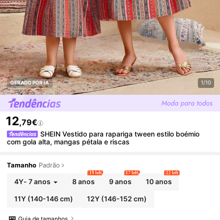
1/10
GERADO POR IA
12
,79€
SHEIN Vestido para rapariga tween estilo boémio
com gola alta, mangas pétala e riscas
Tamanho
Padrão
19 left
17 left
22 left
4Y
-
7 anos
8 anos
9 anos
10 anos
11Y
(140-146 cm)
12Y
(146-152 cm)
Guia de tamanhos