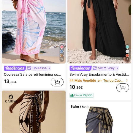
414K Seguidores
4,88
414K Seguidores
4,88
414K Seguidores
4,88
22
4
Opulessa
Swim Vcay
414K Seguidores
4,88
Opulessa Saia pareô feminina com estampa de conchas para praia, ideal para férias, shows, baladas, encontros, férias e eventos no campo. Cintura alta e elegante. Perfeita para sair, curtir o verão na praia, festas e baladas, além de ser uma opção sexy e casual para o dia a dia.
Swim Vcay Encobrimento & Vestido para Praia
13
#4 Mais Vendido
em Tecido Capas Femininas
,36€
10
,39€
414K Seguidores
4,88
Envio Rápido
414K Seguidores
4,88