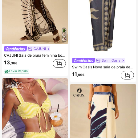
CAJUNI
CAJUNI Saia de praia feminina boêmia preta e estampa de concha de damasco, estilo resort casual, verão
Swim Oasis
13
,36€
Swim Oasis Nova saia de praia de malha estampada 2025 para mulheres, resort casual de verão
Envio Rápido
11
,99€