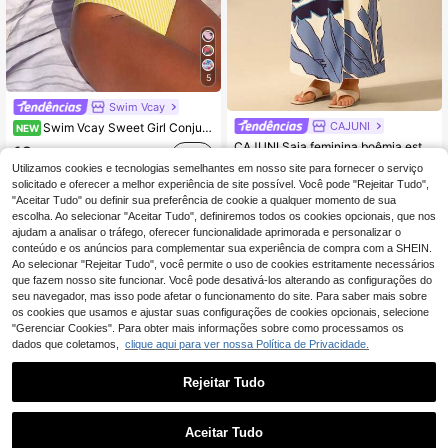
5
Swim Vcay
CAJUNI
Swim Vcay Sweet Girl Conjunto de Bikini Triângulo de 2 Peças com Textura, Riscas, Alças Largas e Atacador à Frente para Mulher
NEW
CAJUNI Saia feminina boêmia estampa tropical azul, saia envolvente, casual para férias, praia, verão
16
,28€
12
Utilizamos cookies e tecnologias semelhantes em nosso site para fornecer o serviço
,37€
solicitado e oferecer a melhor experiência de site possível. Você pode "Rejeitar Tudo",
Envio Rápido
"Aceitar Tudo" ou definir sua preferência de cookie a qualquer momento de sua
escolha. Ao selecionar "Aceitar Tudo", definiremos todos os cookies opcionais, que nos
ajudam a analisar o tráfego, oferecer funcionalidade aprimorada e personalizar o
conteúdo e os anúncios para complementar sua experiência de compra com a SHEIN.
Ao selecionar "Rejeitar Tudo", você permite o uso de cookies estritamente necessários
que fazem nosso site funcionar. Você pode desativá-los alterando as configurações do
seu navegador, mas isso pode afetar o funcionamento do site. Para saber mais sobre
os cookies que usamos e ajustar suas configurações de cookies opcionais, selecione
"Gerenciar Cookies". Para obter mais informações sobre como processamos os
dados que coletamos,
clique aqui para ver nossa Política de Privacidade.
Rejeitar Tudo
Aceitar Tudo