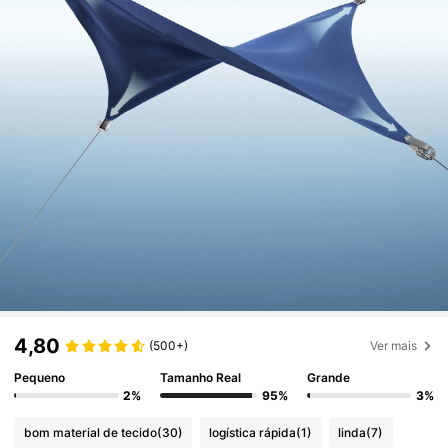
4,80
(500+)
Ver mais
Pequeno
Tamanho Real
Grande
2%
95%
3%
bom material de tecido
(30)
logística rápida
(1)
linda
(7)