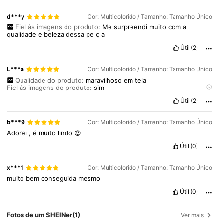
d***y
Cor: Multicolorido / Tamanho: Tamanho Único
Fiel às imagens do produto:
Me
surpreendi
muito
com
a
qualidade
e
beleza
dessa
pe
ç
a
Útil
(2)
L***a
Cor: Multicolorido / Tamanho: Tamanho Único
Qualidade do produto:
maravilhoso
em
tela
Fiel às imagens do produto:
sim
Descrição do cheiro:
nenhum
Útil
(2)
Material do tecido:
em
tela
muito
gostoso
ao
toque
Em forma:
sim
b***9
Cor: Multicolorido / Tamanho: Tamanho Único
Adorei
,
é
muito
lindo
😍
Útil
(0)
x***1
Cor: Multicolorido / Tamanho: Tamanho Único
muito
bem
conseguida
mesmo
Útil
(0)
Fotos de um SHEINer
(1)
Ver mais