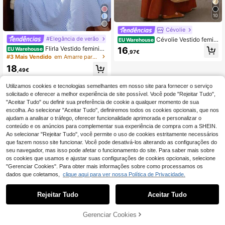
10
Cévolie
#Elegância de verão
Cévolie Vestido femini
EU Warehouse
no casual texturado com pregas, se
Flirla Vestido feminino
16
EU Warehouse
,97€
xy, alças finas, para férias
listrado azul e branco, sem alças, c
#3 Mais Vendido
em Amarre para trás Vestidos Femininos
om decote nas costas e modelagem
18
evasê, ideal para férias casuais e s
,49€
ensuais, com estilo europeu e ameri
cano.
Utilizamos cookies e tecnologias semelhantes em nosso site para fornecer o serviço
solicitado e oferecer a melhor experiência de site possível. Você pode "Rejeitar Tudo",
"Aceitar Tudo" ou definir sua preferência de cookie a qualquer momento de sua
escolha. Ao selecionar "Aceitar Tudo", definiremos todos os cookies opcionais, que nos
ajudam a analisar o tráfego, oferecer funcionalidade aprimorada e personalizar o
conteúdo e os anúncios para complementar sua experiência de compra com a SHEIN.
Ao selecionar "Rejeitar Tudo", você permite o uso de cookies estritamente necessários
que fazem nosso site funcionar. Você pode desativá-los alterando as configurações do
seu navegador, mas isso pode afetar o funcionamento do site. Para saber mais sobre
os cookies que usamos e ajustar suas configurações de cookies opcionais, selecione
"Gerenciar Cookies". Para obter mais informações sobre como processamos os
dados que coletamos,
clique aqui para ver nossa Política de Privacidade.
Rejeitar Tudo
Aceitar Tudo
Gerenciar Cookies
ADICIONAR AO CARRINHO