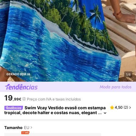
GERADO POR IA
1/6
19
,99€
Preço com IVA e taxas incluídos
Swim Vcay Vestido evasê com estampa
4,50
(
2
)
tropical, decote halter e costas nuas, elegant
e e casual para férias na praia.
Tamanho
EU
1 left