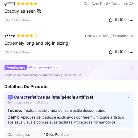
g***1
Cor: Azul Real / Tamanho: XS
Exactly
as
seen
🥰
Útil
(0)
Do mesmo item
s***e
Cor: Azul Real / Tamanho: M
Extremely
long
and
big
in
sizing
Útil
(0)
Do mesmo item
#Estampas Aquáticas
Capture as maravilhas do mar no seu guarda-roupa.
Detalhes Do Produto
Características da inteligência artificial
Texto baseado em detalhes
Tecido:
Textura estruturada com um estilo descontraído.
Cami:
Apliques delicados e exclusivos conferem um toque artístico
aos seus visuais com as suas texturas intrincadas, tornando-os
verdadeiramente cativantes.
Composição:
100% Poliéster