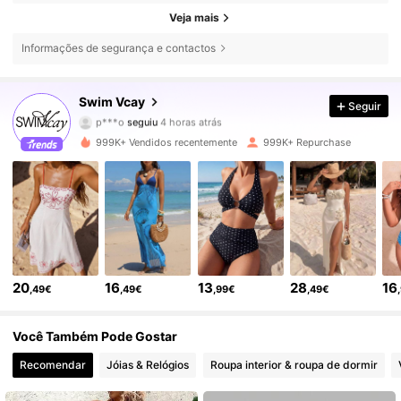
Veja mais
Informações de segurança e contactos
600K Seguidores
4,83
Swim Vcay
Seguir
p***o
seguiu
4 horas atrás
f***5
está a navegar
600K Seguidores
4,83
999K+ Vendidos recentemente
999K+ Repurchase
600K Seguidores
4,83
600K Seguidores
4,83
20
16
13
28
16
,49€
,49€
,99€
,49€
600K Seguidores
4,83
Você Também Pode Gostar
600K Seguidores
4,83
Recomendar
Jóias & Relógios
Roupa interior & roupa de dormir