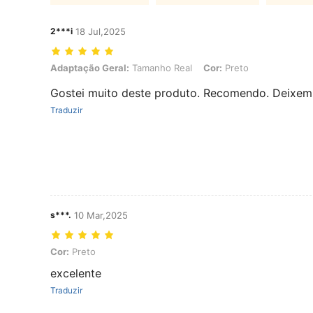
2***i
18 Jul,2025
Adaptação Geral: Tamanho Real, Cor: Preto
Adaptação Geral:
Tamanho Real
Cor:
Preto
Gostei muito deste produto. Recomendo. Deixem 
Traduzir
s***.
10 Mar,2025
Cor: Preto
Cor:
Preto
excelente
Traduzir