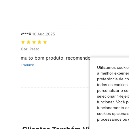
v***6
10 Aug,2025
Cor: Preto
Cor:
Preto
muito bom produto! recomendo
Traduzir
Utilizamos cookie
a melhor experiên
preferência de c
todos os cookies 
personalizar o c
Ver Mais Ava
selecionar "Rejei
funcionar. Você 
funcionamento do
cookies opcionai
processamos os 