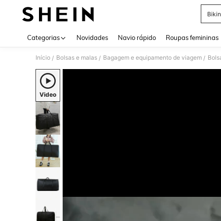
Bikin
Use up 
Categorias
Novidades
Navio rápido
Roupas femininas
Início
Bolsas e malas
Bagagem e equipamento de viagem
Bols
/
/
/
Video