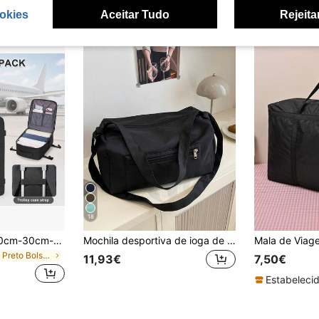
okies
Aceitar Tudo
Rejeita
18
Mochila Ryanair, 40cm-30cm-20cm, Últimas Especificações, Grande Capacidade, Compartimento para Portátil, Compartimento para Sapatos, Adequada para Viagens
Mochila desportiva de ioga de grande capacidade e leve, impermeável, mala de ginásio, mala de viagem, mala de mão, portátil, durável, elegante, para casa, para exterior
em Preto Bolsas de viagem
11,93€
7,50€
Estabelecid