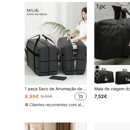
5
1 peça Saco de Arrumação de Grande Capacidade, Impermeável e à Prova de Humidade, Saco para Mudança de Roupa e Roupa de Cama para Casa, Saco para Roupa e Bagagem de Dormitório, Mala de Mão de Grande Capacidade, Mala de Mão Casual, Saco de Compras, Mala Quadrada, Material de Feltro Reforçado, Confortável de Transportar, Linhas Suaves, Bordas Cortadas à Mão, Elegante e Estiloso, Adequado para Arrumação Portátil em Viagem, Saco de Viagem Essencial para Férias e Feriados, Mala de Viagem Feminina
8,99€
7,52€
9,00€
Clientes recorrentes com alta taxa de retorno