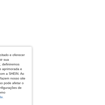
citado e oferecer
nir sua
, definiremos
de aprimorada e
 com a SHEIN. Ao
 fazem nosso site
so pode afetar o
nfigurações de
como
de.