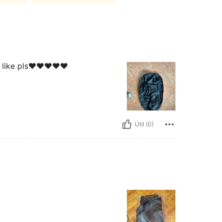
like pls♥️♥️♥️♥️♥️
Útil (0)