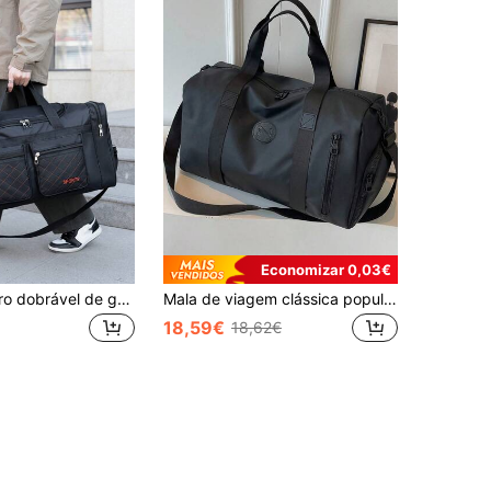
Economizar 0,03€
Bolsa de ombro dobrável de grande capacidade, adequada para viagens e bolsa esportiva para acessórios escolares.
Mala de viagem clássica popular de grande capacidade, mala de ginásio, mala para homem, mala transversal multifuncional com alça de ombro ajustável, adequada para viagens de fim de semana
18,59€
18,62€