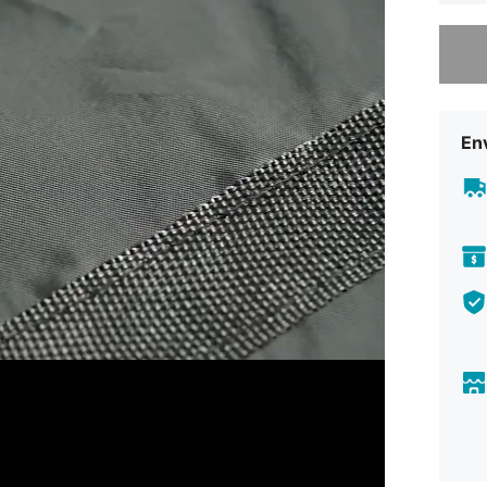
Desculp
En