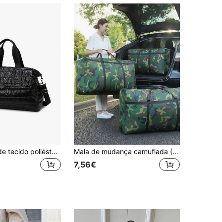
Dedoo Bolsa de tecido poliéster de cor sólida (1 unidade), com fechamento em zíper, grande capacidade, ideal para viagens e academia, design minimalista e moderno, adequada para volta às aulas, viagens, academia, camping, cruzeiros, caminhadas e diversas ocasiões. Também é uma ótima opção para material escolar e para o período de férias.
Mala de mudança camuflada (1 unidade), mala de viagem dobrável, mala grande para guardar roupas de cama e outros itens, mala de armazenamento reforçada, mala minimalista para mudança, mala com alça, mala organizadora para roupas de cama, mala de viagem, mala para pernoite, bolsa de ginástica, bolsa de fim de semana, mala de viagem, mala de bordo, bolsa universitária, mala de viagem, bolsa para viagens de fim de semana, bolsa para maternidade, bolsa para férias/inverno, bolsa para material escolar
7,56€