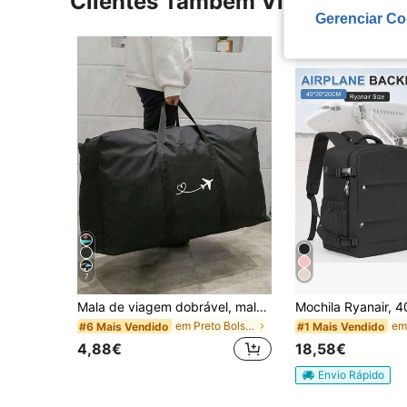
Clientes Também Visitaram
Gerenciar Co
7
Mala de viagem dobrável, mala de arrumação unissexo, mala de mão portátil para mulher, mala de bagagem de grande capacidade para homem, adequada para uso escolar, pode conter material escolar.
em Preto Bolsas de viagem
#6 Mais Vendido
#1 Mais Vendido
4,88€
18,58€
Envio Rápido