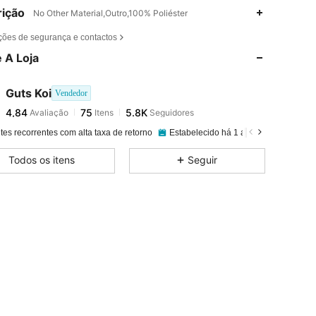
ição
No Other Material,Outro,100% Poliéster
4,84
75
5.8K
ções de segurança e contactos
 A Loja
4,84
75
5.8K
Guts Koi
Vendedor
4,84
75
5.8K
Avaliação
Itens
Seguidores
f***5
pago
1 dia atrás
tes recorrentes com alta taxa de retorno
Estabelecido há 1 ano
89K Vendid
4,84
75
5.8K
Todos os itens
Seguir
4,84
75
5.8K
4,84
75
5.8K
4,84
75
5.8K
4,84
75
5.8K