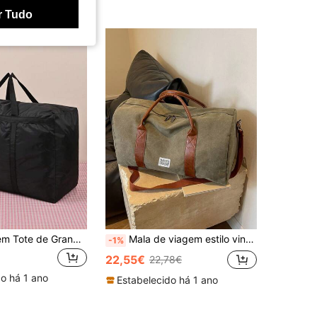
r Tudo
Mala de Viagem Tote de Grande Capacidade, Mala de Arrumação para Mudança, Viagem e Dormitório com Fecho de Correr e Pega Reforçada, Acessório para Quarto
Mala de viagem estilo vintage com grande capacidade - Lona lavada resistente, ideal para esportes, atividades físicas e camping.
-1%
22,55€
22,78€
o há 1 ano
Estabelecido há 1 ano