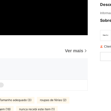
Descr
Informa
Sobre
Clien
Ver mais
Tamanho adequado (3)
roupas de férias (2)
gem (18)
nunca recebi este item (1)