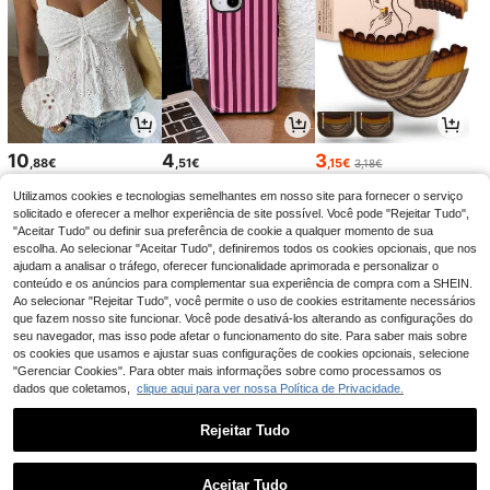
10
4
3
,88€
,51€
,15€
3,18€
Utilizamos cookies e tecnologias semelhantes em nosso site para fornecer o serviço
solicitado e oferecer a melhor experiência de site possível. Você pode "Rejeitar Tudo",
"Aceitar Tudo" ou definir sua preferência de cookie a qualquer momento de sua
escolha. Ao selecionar "Aceitar Tudo", definiremos todos os cookies opcionais, que nos
ajudam a analisar o tráfego, oferecer funcionalidade aprimorada e personalizar o
conteúdo e os anúncios para complementar sua experiência de compra com a SHEIN.
Ao selecionar "Rejeitar Tudo", você permite o uso de cookies estritamente necessários
que fazem nosso site funcionar. Você pode desativá-los alterando as configurações do
seu navegador, mas isso pode afetar o funcionamento do site. Para saber mais sobre
os cookies que usamos e ajustar suas configurações de cookies opcionais, selecione
"Gerenciar Cookies". Para obter mais informações sobre como processamos os
dados que coletamos,
clique aqui para ver nossa Política de Privacidade.
16
2
3
,33€
,98€
,37€
Rejeitar Tudo
1
0
Aceitar Tudo