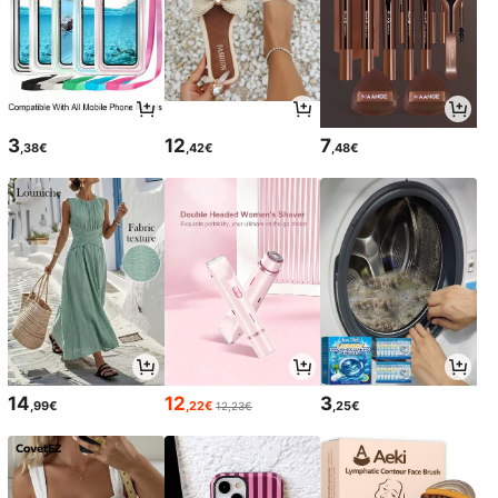
3
12
7
,38€
,42€
,48€
14
12
3
,99€
,22€
,25€
12,23€