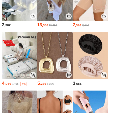
2
13
7
,98€
,36€
,39€
13,49€
7,44€
4
5
3
,06€
,23€
,55€
4,16€
5,28€
-2%