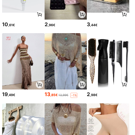
10
2
3
,61€
,96€
,44€
19
13
2
,49€
,85€
,98€
13,99€
-1%