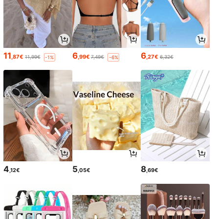
11
6
6
,87€
,99€
,27€
11,99€
7,49€
6,32€
-1%
-6%
4
5
8
,12€
,05€
,69€