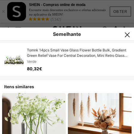
SHEIN - Compras online de moda
×
Encontre mais descontos exclusivos e ofertas adicionais
OBTER
no aplicativo da SHEIN!
(5,142)
Semelhante
Tomnk 14pcs Small Vase Glass Flower Bottle Bulk, Gradient
Green Relief Vase For Central Decoration, Mini Retro Glass
Vase For Wedding Home Dining Party Decoration, For
Verde
Birthday Weeding Party Home Decorations, Mother's Day
80,32€
Decor
Itens similares