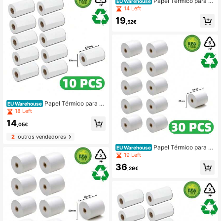
Papel Térmico para F
EU Warehouse
doméstico
ax
14 Left
19
,52€
Papel Térmico para F
EU Warehouse
ax
18 Left
14
,05€
2
outros vendedores
Papel Térmico para F
EU Warehouse
ax
19 Left
36
,29€