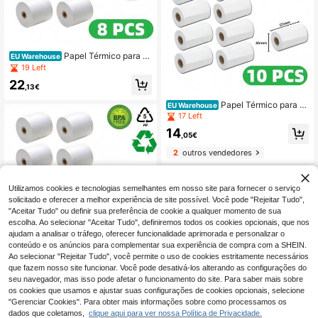
Papel Térmico para F
EU Warehouse
ax
19 Left
22
,13€
Papel Térmico para F
EU Warehouse
ax
17 Left
14
,05€
2
outros vendedores
Utilizamos cookies e tecnologias semelhantes em nosso site para fornecer o serviço
solicitado e oferecer a melhor experiência de site possível. Você pode "Rejeitar Tudo",
"Aceitar Tudo" ou definir sua preferência de cookie a qualquer momento de sua
escolha. Ao selecionar "Aceitar Tudo", definiremos todos os cookies opcionais, que nos
ajudam a analisar o tráfego, oferecer funcionalidade aprimorada e personalizar o
conteúdo e os anúncios para complementar sua experiência de compra com a SHEIN.
Ao selecionar "Rejeitar Tudo", você permite o uso de cookies estritamente necessários
Papel Térmico para F
EU Warehouse
que fazem nosso site funcionar. Você pode desativá-los alterando as configurações do
ax
17 Left
seu navegador, mas isso pode afetar o funcionamento do site. Para saber mais sobre
os cookies que usamos e ajustar suas configurações de cookies opcionais, selecione
44
,99€
"Gerenciar Cookies". Para obter mais informações sobre como processamos os
dados que coletamos,
clique aqui para ver nossa Política de Privacidade.
1