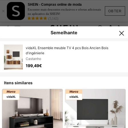
SHEIN - Compras online de moda
×
Encontre mais descontos exclusivos e ofertas adicionais
OBTER
no aplicativo da SHEIN!
(5,142)
Semelhante
vidaXL Ensemble meuble TV 4 pcs Bois Ancien Bois
d'ingénierie
Castanho
199,49€
Itens similares