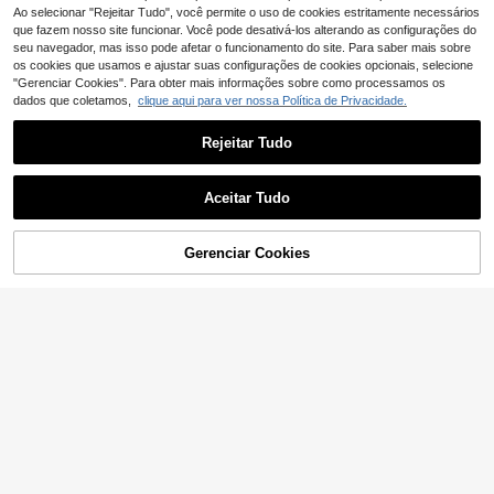
equado para cozinha, sala de estar
vidaXL
Ao selecionar "Rejeitar Tudo", você permite o uso de cookies estritamente necessários
e casa de banho
vidaXL Móvel pa
EU Warehouse
NEW
que fazem nosso site funcionar. Você pode desativá-los alterando as configurações do
84
ra TV, suporte para TV com 4 comp
seu navegador, mas isso pode afetar o funcionamento do site. Para saber mais sobre
,14€
artimentos e 4 portas, móvel baixo
os cookies que usamos e ajustar suas configurações de cookies opcionais, selecione
para TV para sala de estar/quarto, a
"Gerenciar Cookies". Para obter mais informações sobre como processamos os
parador/rack para TV, madeira com
dados que coletamos,
clique aqui para ver nossa Política de Privacidade.
posta branca
Rejeitar Tudo
Aceitar Tudo
Suportes de televisão
EU Warehouse
e centros de entretenimento
10 Left
ADICIONAR AO
189
Gerenciar Cookies
COMPRE AGORA
,05€
CARRINHO
Sofá-cama nórdico conversív
NEW
el, estrutura e estofamento macio, s
20 Left
ofá-cama multifuncional com confo
164
,87€
rto premium - cinza