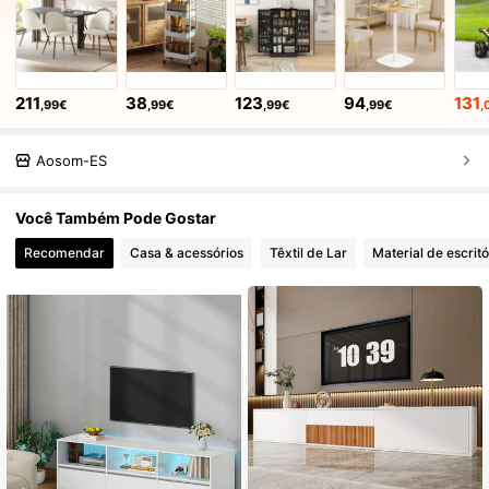
211
38
123
94
131
,99€
,99€
,99€
,99€
,
Aosom-ES
Você Também Pode Gostar
Recomendar
Casa & acessórios
Têxtil de Lar
Material de escritó