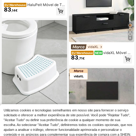
HaluPeit Móvel de TV,
EU Warehouse
83
móvel de TV, para TVs de até 60 pol
,14€
egadas, suporte de TV com 2 armári
os e 2 espaços abertos, 40 x 140 x
51,5 cm, para sala de estar, quarto, s
ala de jr, branco
8
vidaXL
vidaXL Móvel pa
EU Warehouse
NEW
83
ra TV, carvalho preto, 140x35x40
,71€
cm, madeira de engenharia, móvel
para TV, aparador para TV, suporte
para TV, bancada para TV, móvel p
ara TV, mesa para TV
Utilizamos cookies e tecnologias semelhantes em nosso site para fornecer o serviço
Escadote de um único degrau
NEW
10
antiderrapante, com pés antiderrap
solicitado e oferecer a melhor experiência de site possível. Você pode "Rejeitar Tudo",
,40€
antes estáveis, pega portátil incorp
"Aceitar Tudo" ou definir sua preferência de cookie a qualquer momento de sua
orada, grande capacidade de carg
escolha. Ao selecionar "Aceitar Tudo", definiremos todos os cookies opcionais, que nos
a, multifuncional, fácil de limpar, po
9
ajudam a analisar o tráfego, oferecer funcionalidade aprimorada e personalizar o
upa espaço no armazenamento, ad
conteúdo e os anúncios para complementar sua experiência de compra com a SHEIN.