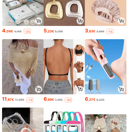
4
5
3
,06€
,23€
,63€
4,16€
5,28€
3,68€
-2%
-1%
11
6
6
,87€
,99€
,27€
11,99€
7,49€
6,32€
-1%
-6%