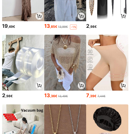
19
13
2
,49€
,85€
,98€
13,99€
-1%
2
13
7
,98€
,36€
,39€
13,49€
7,44€