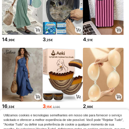
14
3
4
,99€
,25€
,51€
16
3
2
,33€
,15€
,98€
3,18€
Utilizamos cookies e tecnologias semelhantes em nosso site para fornecer o serviço
solicitado e oferecer a melhor experiência de site possível. Você pode "Rejeitar Tudo",
"Aceitar Tudo" ou definir sua preferência de cookie a qualquer momento de sua