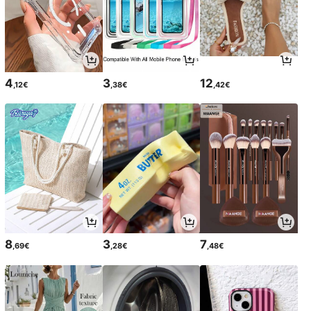
4
3
12
,12€
,38€
,42€
8
3
7
,69€
,28€
,48€