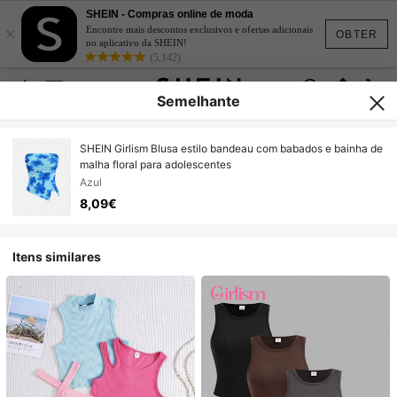
SHEIN - Compras online de moda
×
Encontre mais descontos exclusivos e ofertas adicionais
OBTER
no aplicativo da SHEIN!
(5,142)
Semelhante
SHEIN Girlism Blusa estilo bandeau com babados e bainha de
malha floral para adolescentes
Azul
8,09€
Itens similares