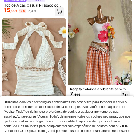
Top de Alças Casual Plissado com
15
Decote Coração para Rapariga Ado
,00€
-3%
15,49€
lescente, Cor Sólida, Peças
4
9
Girlism
Top de alças casual c
SHEIN Girlism Camise
EU Warehouse
EU Warehouse
6
Regata colorida e vibrante sem ma
om decote halter, adequado para ro
6
ta casual com estampa floral aquar
,85€
,92€
-1%
6,99€
7
ngas para adolescentes, com esta
upa de verão, Dia da Mãe, formatur
ela azul para adolescentes, adequa
,49€
mpa marcante, barra simples, tecid
a, tops de verão
da para festivais de música, férias n
o leve e ideal para esportes, ativida
a praia, romance, blusa havaiana p
Utilizamos cookies e tecnologias semelhantes em nosso site para fornecer o serviço
des escolares e uso casual na prim
ara férias de verão para adolescent
SHEIN Top frente única com barra
solicitado e oferecer a melhor experiência de site possível. Você pode "Rejeitar Tudo",
avera/verão.
es
assimétrica e nó torcido para adole
"Aceitar Tudo" ou definir sua preferência de cookie a qualquer momento de sua
2 Left
scentes, estilo casual e confortável
7
escolha. Ao selecionar "Aceitar Tudo", definiremos todos os cookies opcionais, que nos
,00€
-6%
7,49€
para férias, ideal para chá da tarde,
ajudam a analisar o tráfego, oferecer funcionalidade aprimorada e personalizar o
streetwear, viagens, sobreposições
conteúdo e os anúncios para complementar sua experiência de compra com a SHEIN.
ou festas. Com um toque charmoso
Ao selecionar "Rejeitar Tudo", você permite o uso de cookies estritamente necessários
de resort para o outono/inverno. To