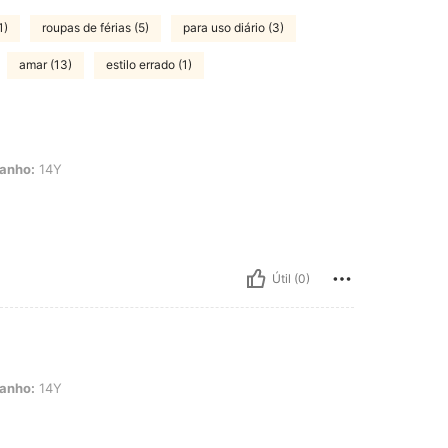
1)
roupas de férias (5)
para uso diário (3)
amar (13)
estilo errado (1)
anho:
14Y
Útil (0)
anho:
14Y