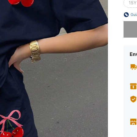
15Y
Gui
Desculp
En