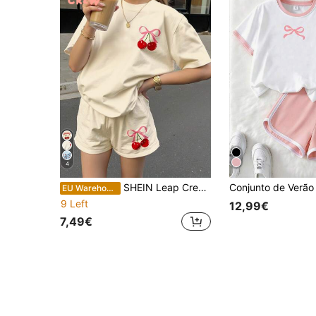
4
SHEIN Leap Crew Conjunto de 2 peças com estampa de borboleta cereja fofa, creme, branco, solto, casual, gola redonda, manga curta, camiseta e shorts, para meninas adolescentes, adequado para primavera/verão, volta às aulas, estilo anos 2000, Y2K, verão tranquilo, clima de férias
EU Warehouse
9 Left
12,99€
7,49€