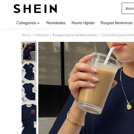
Bikin
Use up 
Categorias
Novidades
Navio rápido
Roupas femininas
Início
Crianças
Roupas para adolescentes
Conjuntos para men
/
/
/