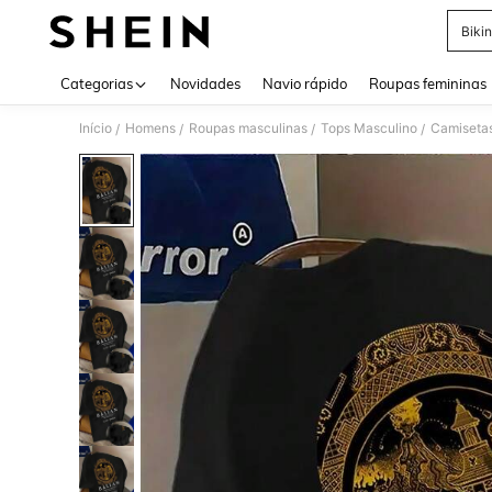
Bikin
Use up 
Categorias
Novidades
Navio rápido
Roupas femininas
Início
Homens
Roupas masculinas
Tops Masculino
Camiseta
/
/
/
/