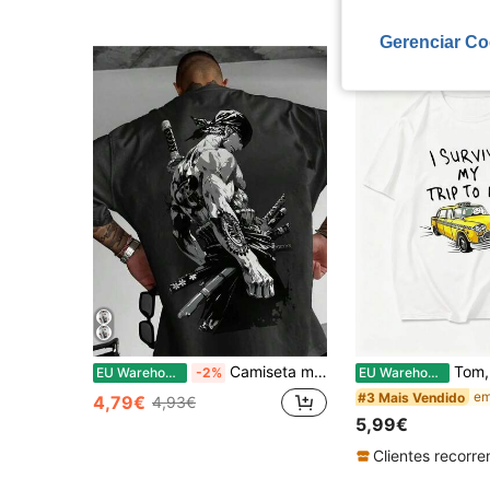
Gerenciar Co
Camiseta masculina casual de manga curta para o verão, estampa de espada samurai, respirável, modelagem regular, gola redonda.
Tom, sobrevivi à minha viagem a Nova York. Camis
EU Warehouse
-2%
EU Warehouse
#3 Mais Vendido
4,79€
4,93€
5,99€