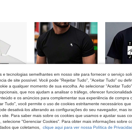
s e tecnologias semelhantes em nosso site para fornecer o serviço soli
cia de site possível. Você pode "Rejeitar Tudo", "Aceitar Tudo" ou defi
ookie a qualquer momento de sua escolha. Ao selecionar "Aceitar Tudo"
opcionais, que nos ajudam a analisar o tráfego, oferecer funcionalida
4
onteúdo e os anúncios para complementar sua experiência de compra
tar Tudo", você permite o uso de cookies estritamente necessários que
pode desativá-los alterando as configurações do seu navegador, mas is
tage supermodernos de estrelas do futebol
Camiseta de manga curta com estampa simples, versátil e casual para o dia a dia, ideal para primavera/verão.
EU Warehouse
EU Warehouse
 site. Para saber mais sobre os cookies que usamos e ajustar suas co
em Decote redondo T-shirts masculinas
#1 Mais Vendido
#6 Mais Vendi
s, selecione "Gerenciar Cookies". Para obter mais informações sobre 
4,88€
4,86€
4,99
dados que coletamos,
clique aqui para ver nossa Política de Privacida