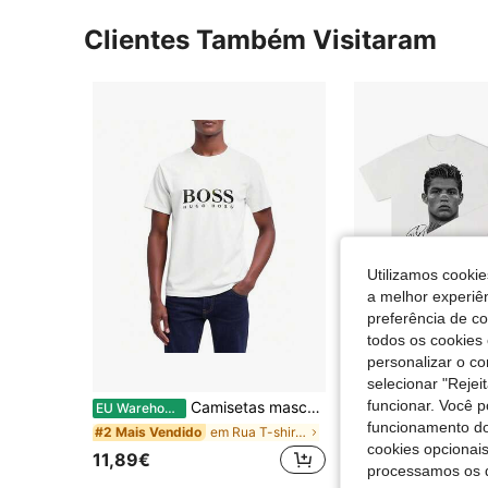
Clientes Também Visitaram
Utilizamos cookie
a melhor experiên
preferência de c
todos os cookies 
personalizar o c
selecionar "Rejei
funcionar. Você 
Camisetas masculinas
Tops de verão vin
EU Warehouse
EU Warehouse
funcionamento do
em Rua T-shirts masculinas
#2 Mais Vendido
4,86€
cookies opcionai
11,89€
processamos os 