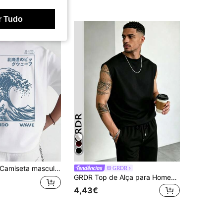
r Tudo
miseta masculina de algodão, 100%, modelagem solta, manga curta e gola redonda. Macia e respirável, com estampas como "Hokkaido Big Wave" e "HOKKAIDO WAVE".
GRDR
GRDR Top de Alça para Homem de Verão Clássico Minimalista, Gola Redonda, Leve, Adequado para Desporto, Fitness e Uso Diário
4,43€