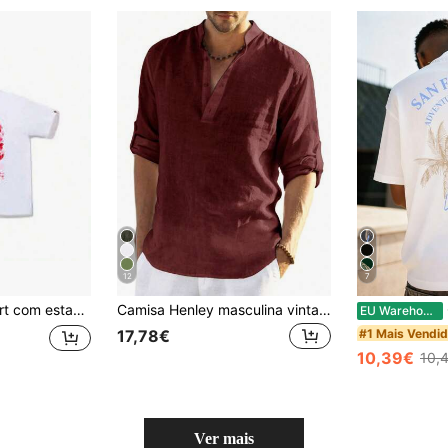
12
7
eça de macaco, estilo streetwear clássico, manga curta, algodão.
Camisa Henley masculina vintage com estampa de moedas, cor sólida, manga dobrável e gola mandarim - Leve, respirável e versátil, estilo casual para todas as estações.
Coa
EU Warehouse
#1 Mais Vendi
17,78€
10,39€
10,
Ver mais