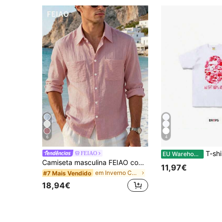
6
4
T-shirt com estampado de cab
FEIAO
EU Warehouse
Camiseta masculina FEIAO com estampa retrô de moedas, tecido de malha respirável semelhante ao linho, fechamento frontal com botões, cor sólida, toque macio e confortável, modelagem casual versátil, ligeiramente oversized, ideal para primavera/verão.
11,97€
em Inverno Camisas masculinas
#7 Mais Vendido
18,94€