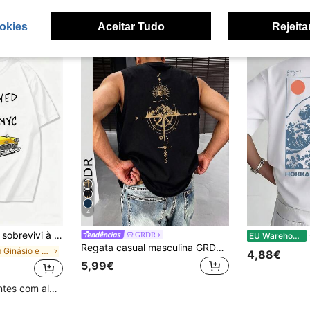
okies
Aceitar Tudo
Rejeita
4
eta divertida e original com um táxi-aranha amarelo, estilo vintage dos anos 80, unissex para homens e mulheres.
Ca
GRDR
EU Warehouse
Regata casual masculina GRDR com estampa de bússola e pico de montanha para o verão
em Ginásio e Fitness T-shirts masculinas
4,88€
5,99€
Clientes recorrentes com alta taxa de retorno