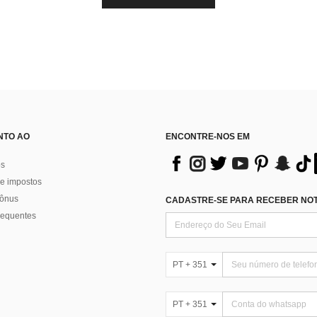
NTO AO
ENCONTRE-NOS EM
os
e impostos
bônus
CADASTRE-SE PARA RECEBER NOTÍ
requentes
PT + 351
PT + 351