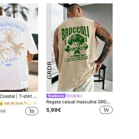
stal | T-shirt de manga curta para homem plus size, estilo casual de férias, estilo Ins, com estampado de elementos de resort costeiro e praia | Adequada para uso no verão | Confortável e respirável | Moda de vanguarda, roupa de resort
GRDR
Regata casual masculina GRDR com estampa de brócolis e halteres para o verão
em Ar livre T-shirts masculinas
do
5,99€
49€