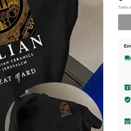
Todos o
Desculp
En