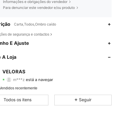
Informações e obrigações do vendedor
Para denunciar este vendedor e/ou produto
ição
Carta,Todos,Ombro caído
ções de segurança e contactos
4,74
1.1K
142
nho E Ajuste
4,74
1.1K
142
 A Loja
4,74
1.1K
142
VELORAS
m***z
está a navegar
4,74
1.1K
142
Avaliação
Itens
Seguidores
Vendidos recentemente
4,74
1.1K
142
Todos os itens
Seguir
4,74
1.1K
142
4,74
1.1K
142