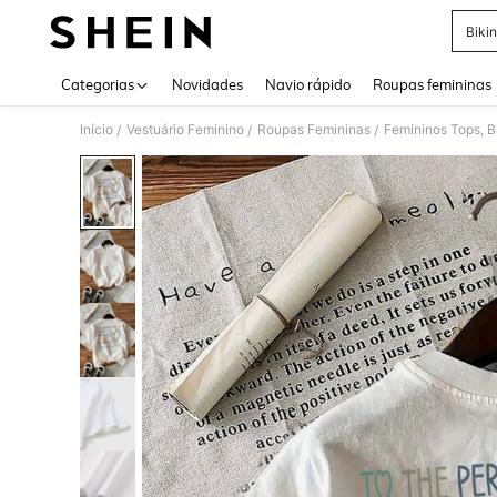
Bikin
Use up 
Categorias
Novidades
Navio rápido
Roupas femininas
Início
Vestuário Feminino
Roupas Femininas
Femininos Tops, B
/
/
/