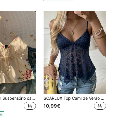
8
SHEIN EZwear Suspensório casual de cintura com bordado floral para férias
SCARLUX Top Cami de Verão Y2K para Mulher com Renda Floral, Decote em V, Alças Finas e Bainha Irregular, Top Casual para Regresso às Aulas e Looks de Rua Diários
10,99€
do