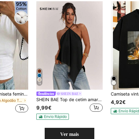
19
SHEIN EZwear Camiseta feminina cropped de manga curta estilo morcego, 95% algodão branco, com bordado boêmio na barra - Perfeita para festivais country, férias de primavera e verão na praia, casamentos em ilhas tropicais com estilo boho, aniversários, festas de madrinhas, encontros românticos, convidadas de casamento sensuais, chá de panela, férias à beira-mar, estilo vintage de garota da ilha, clima romântico de férias, sul da França.
SHEIN BAE
SHEIN BAE Top de cetim amarelo liso para mulher, casual de férias, primavera/verão, com decote halter, costas nuas e bainha assimétrica, adequado para férias na praia, férias de praia, férias casuais entre irmãs, top elegante, top de cetim prático, top de cetim amarelo, top elegante
em Algodão T-Shirts Mulher
4,92€
9,99€
Envio Rápi
Envio Rápido
Ver mais