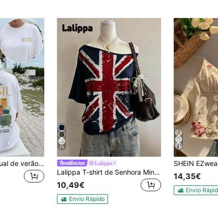
25
Blusa feminina casual de verão com estampa dupla face em estilo vintage, apresentando o design 'Suco Puro do Brasil' em uma camiseta oversized de manga curta e gola redonda.
Lalippa
Lalippa T-shirt de Senhora Minimalista e Elegante com Estampa da Bandeira Britânica, Gola Redonda e Manga Curta, Presente para Amigas
14,35€
10,49€
Envio Rápi
Envio Rápido