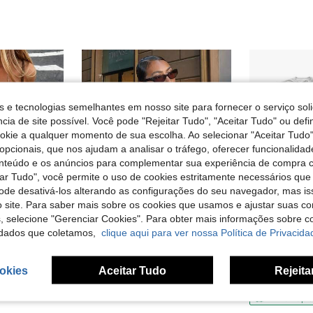
s e tecnologias semelhantes em nosso site para fornecer o serviço soli
cia de site possível. Você pode "Rejeitar Tudo", "Aceitar Tudo" ou defi
ookie a qualquer momento de sua escolha. Ao selecionar "Aceitar Tudo"
opcionais, que nos ajudam a analisar o tráfego, oferecer funcionalida
onteúdo e os anúncios para complementar sua experiência de compra
tar Tudo", você permite o uso de cookies estritamente necessários que
pode desativá-los alterando as configurações do seu navegador, mas is
 site. Para saber mais sobre os cookies que usamos e ajustar suas co
s, selecione "Gerenciar Cookies". Para obter mais informações sobre 
dados que coletamos,
clique aqui para ver nossa Política de Privacida
Top camisola ajustado para mulher em cetim macio, decote em V, bainha assimétrica com renda, design de renda cílio semitransparente, castanho, casual, chique e elegante para verão
Camiseta unissex branca oversized da turnê After Hours Til Dawn do The Weeknd
ROSE ONLY
-1%
okies
Aceitar Tudo
Rejeita
Top bandeau feminino de verão, justo e elástico, com revestimento PU dourado, estilo metálico moderno, adequado para discoteca, festa, uso diário, festival de música e concerto, Y2K
em Marrom Blusas versáteis para o dia a dia
15,96€
16,1
9,72€
Envio Rápi