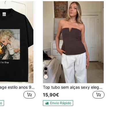
Camiseta vintage estilo anos 90 com estampa divertida de rosto de boneca, efeito lavado e confeccionada em tecido. Ideal para o verão.
Top tubo sem alças sexy elegante e moderno para mulher, cor lisa, castanho, verão
15,90€
do
Envio Rápido