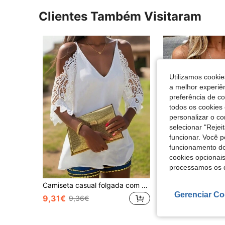
Clientes Também Visitaram
Utilizamos cookie
a melhor experiên
preferência de c
todos os cookies 
personalizar o c
selecionar "Rejei
funcionar. Você 
funcionamento do
cookies opcionai
processamos os 
11
Camiseta casual folgada com decote em V, cor sólida, ombros à mostra e detalhes em renda contrastante, coleção primavera/verão 2024. Estilo europeu e americano. Branca.
Gerenciar Co
#3 Mais Vendido
9,31€
9,36€
9,40€