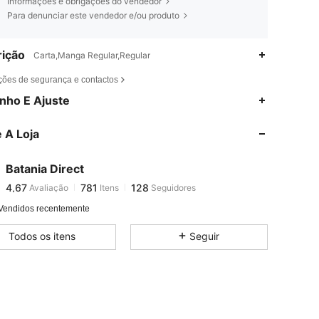
Informações e obrigações do vendedor
Para denunciar este vendedor e/ou produto
ição
Carta,Manga Regular,Regular
ções de segurança e contactos
4,67
781
128
nho E Ajuste
4,67
781
128
4,67
781
128
 A Loja
4,67
781
128
4,67
781
128
Batania Direct
4,67
781
128
Avaliação
Itens
Seguidores
4,67
781
128
Vendidos recentemente
4,67
781
128
Todos os itens
Seguir
4,67
781
128
4,67
781
128