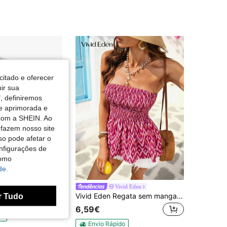
citado e oferecer
nir sua
, definiremos
de aprimorada e
 com a SHEIN. Ao
 fazem nosso site
so pode afetar o
nfigurações de
como
de.
d, produto com estampa dupla face, logo XO metálico grande, coração na frente, título da turnê e lista de cidades nas costas. Estilo streetwear pop.
Vivid Eden
r Tudo
Vivid Eden Regata sem mangas com estampa geométrica de férias para mulheres
7€
6,59€
do
Envio Rápido