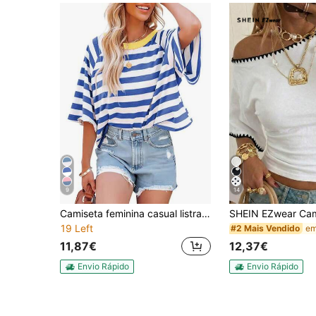
9
14
Camiseta feminina casual listrada de manga curta e gola redonda, estilo folgado, ideal para o verão.
19 Left
#2 Mais Vendido
11,87€
12,37€
Envio Rápido
Envio Rápido