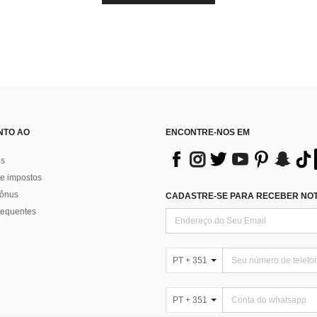
NTO AO
ENCONTRE-NOS EM
os
e impostos
bônus
CADASTRE-SE PARA RECEBER NOTÍ
requentes
PT + 351
PT + 351