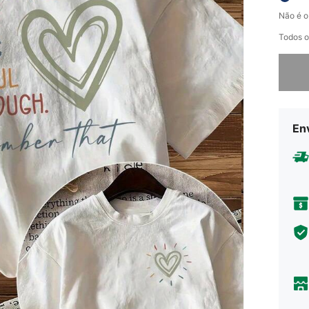
Não é o
Todos o
Desculp
En