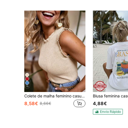
15
Colete de malha feminino casual e sexy, sem mangas, gola redonda, com lantejoulas, top elegante de moda nova 2026
8,58€
4,88€
8,66€
Envio Rápido