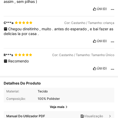
assim
,
sem
pilhas
)
Útil
(0)
C***a
Cor: Castanho / Tamanho: criança
Chegou
direitinho
,
muito
.
antes
do
esperado
,
e
bai
fazer
as
delicias
la
por
casa
.
Útil
(0)
R***s
Cor: Castanho / Tamanho: Tamanho Único
Recomendo
Útil
(0)
Detalhes Do Produto
Material:
Tecido
Composição:
100% Poliéster
Veja mais
Manual Do Utilizador PDF
Visualização