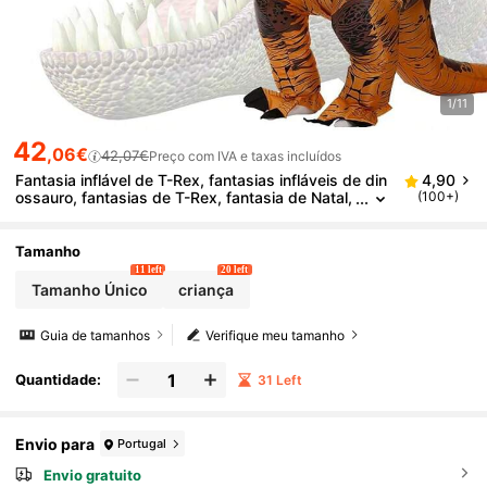
1/11
42
,06€
42,07€
Preço com IVA e taxas incluídos
Fantasia inflável de T-Rex, fantasias infláveis de din
4,90
ossauro, fantasias de T-Rex, fantasia de Natal,
(100+)
fantasia para adultos.
Tamanho
11 left
20 left
Tamanho Único
criança
Guia de tamanhos
Verifique meu tamanho
Quantidade:
31 Left
Envio para
Portugal
Envio gratuito