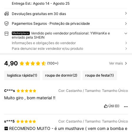
Entrega Est.:
Agosto 14 - Agosto 25
Devoluções gratuitas em 30 dias
Pagamentos Seguros · Proteção da privacidade
Vendido pelo vendedor profissional: YWHanKe e
Marketplace
enviado pela SHEIN
Informações e obrigações do vendedor
Para denunciar este vendedor e/ou produto
4,90
(100+)
Ver mais
logística rápida
(1)
roupa de dormir
(2)
roupa de festa
(1)
C***s
Cor: Castanho / Tamanho: Tamanho Único
Muito
giro
,
bom
material
!!
Útil
(0)
s***5
Cor: Castanho / Tamanho: Tamanho Único
RECOMENDO
MUITO
-
é
um
musthave
(
vem
com
a
bomba
e