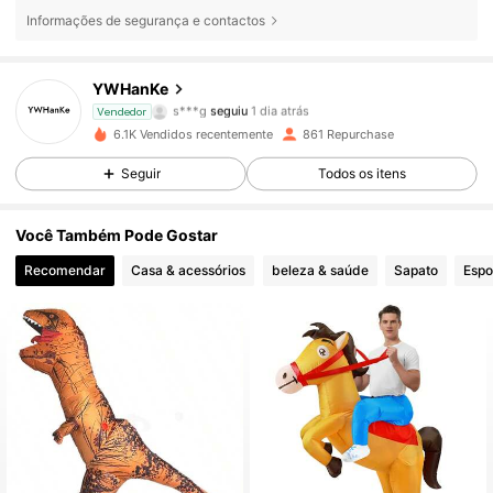
1.7K Seguidores
4,87
Informações de segurança e contactos
1.7K Seguidores
4,87
YWHanKe
s***g
seguiu
1 dia atrás
Vendedor
1.7K Seguidores
4,87
6.1K Vendidos recentemente
861 Repurchase
Seguir
Todos os itens
1.7K Seguidores
4,87
Você Também Pode Gostar
1.7K Seguidores
4,87
Recomendar
Casa & acessórios
beleza & saúde
Sapato
Espo
1.7K Seguidores
4,87
1.7K Seguidores
4,87
1.7K Seguidores
4,87
1.7K Seguidores
4,87