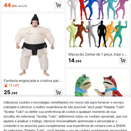
s de Halloween para mulheres e ho
44
mens, fantasia de mascote de carn
,16€
44,17€
aval, Purim, Natal e cosplay.
Macacão Zentai de 1 peça, traje col
ante de spandex de corpo inteiro, m
14
,38€
acacão cosplay para adultos, traje f
urtivo NJA, roupa para apresentaçõ
es em palco. O tecido tem alta elast
icidade. Verifique o tamanho antes
de fazer o pedido.
Fantasia engraçada e criativa para
adultos, unissex - Roupa de garrafa
13 Left
de ketchup de mostarda - Fantasia
25
de ketchup de mostarda para home
,39€
ns e mulheres - Tamanho adulto, fa
ntasia para festa, estilo festa
Utilizamos cookies e tecnologias semelhantes em nosso site para fornecer o serviço
solicitado e oferecer a melhor experiência de site possível. Você pode "Rejeitar Tudo",
"Aceitar Tudo" ou definir sua preferência de cookie a qualquer momento de sua
escolha. Ao selecionar "Aceitar Tudo", definiremos todos os cookies opcionais, que nos
ajudam a analisar o tráfego, oferecer funcionalidade aprimorada e personalizar o
conteúdo e os anúncios para complementar sua experiência de compra com a SHEIN.
Ao selecionar "Rejeitar Tudo", você permite o uso de cookies estritamente necessários