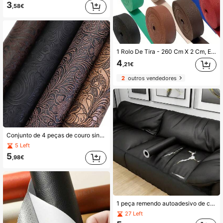
3
,58€
1 Rolo De Tira - 260 Cm X 2 Cm, Espessura Aproximada De 2 Mm, Ideal Para Artesanato, Cintos, Pulseiras De Relógio, Acessórios Para Bolsas, Coleiras Para Animais De Estimação E Reforço Em Peças Feitas À Mão. Material Para Artesanato.
4
,21€
2
outros vendedores
Conjunto de 4 peças de couro sintético com textura em relevo e redemoinhos 20x33cm, folhas de tecido de couro sintético para brincos, malas, capas de telemóvel, estojos de lápis, carteiras, malas de mão, artesanato DIY, acessórios de cabelo e projetos DIY
5 Left
5
,98€
1 peça remendo autoadesivo de couro, adequado para encosto de sofá, decoração de sala de jantar e cozinha, remendo de toalha de mesa e cadeira, remendo autoadesivo de couro sintético, adequado para móveis, sofá, assento de carro, assento de mota, assento de barco, banco, reparação de sofá pequeno
27 Left