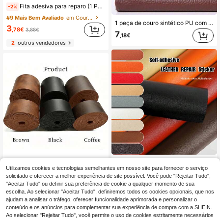
28 Left
Fita adesiva para reparo (1 Peça), remendo autoadesivo para, ideal para sofás, cadeiras, assentos de carro, etc. Kit para reparo de rasgos, restauração autoadesiva, recortável, aplicável a hotéis, restaurantes, escritórios, espaços comerciais, fábricas e lojas.
-2%
#9 Mais Bem Avaliado
#9 Mais Bem Avaliado
em Couro sintético
em Couro sintético
28 Left
28 Left
1 peça de couro sintético PU com textura clássica de lichia grande, tecido de reforço escovado, capa macia DIY para almofada de sofá, bagagem e cabeceira de cama, material de couro artificial
#9 Mais Bem Avaliado
em Couro sintético
3
,78€
3,88€
7
28 Left
,18€
2
outros vendedores
1 Rolo De Adesivo Reparador Autoadesivo, Fácil De Aplicar, Textura De Lichia, 45Cm/30Cm/25Cm De Largura, Adesivo Removível E Impermeável, Adesivo De Vinil Diy, Ideal Para Sofás, Cadeiras, Móveis, Renovação De Camas, Armários De Cozinha, Bancos De Carro, Reparo E Decoração De Bolsas - Preto/Marrom Escuro/Branco Sujo/Bege/Laranja
1 Rolo de Correia de Cinto em Pele Genuína Crazy Horse, 1,1 mm de Espessura, 3 Cores e 2 Tamanhos Disponíveis, Pele de Grão Inteiro Adequada para Projetos de Artesanato DIY e Fabricação de Acessórios
Utilizamos cookies e tecnologias semelhantes em nosso site para fornecer o serviço
5
,76€
solicitado e oferecer a melhor experiência de site possível. Você pode "Rejeitar Tudo",
37 Left
"Aceitar Tudo" ou definir sua preferência de cookie a qualquer momento de sua
4
,07€
escolha. Ao selecionar "Aceitar Tudo", definiremos todos os cookies opcionais, que nos
ajudam a analisar o tráfego, oferecer funcionalidade aprimorada e personalizar o
conteúdo e os anúncios para complementar sua experiência de compra com a SHEIN.
Ao selecionar "Rejeitar Tudo", você permite o uso de cookies estritamente necessários