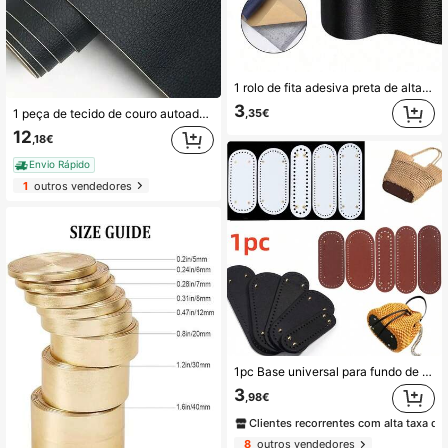
1 rolo de fita adesiva preta de alta aderência para reparo de couro, ideal para consertar almofadas de assento, estofados desgastados, sofás, móveis, bancos de carro, etc. Adesivo autocolante para reparo de couro, agente restaurador de couro, recortável, aplicável a hotéis/restaurantes/escritórios/estabelecimentos comerciais, oficinas e lojas, bancos de motocicletas, etc. Fita adesiva para couro, forte aderência, durável para reparos em grandes áreas e rasgos.
3
,35€
1 peça de tecido de couro autoadesivo para reparo e estofamento de sofás - Kit de reparo fácil, adequado para móveis, assentos e renovação de camas - Couro PU premium, ideal para projetos de decoração faça você mesmo, estofamento macio/rígido, artigos para casa e itens de banheiro.
12
,18€
Envio Rápido
1
outros vendedores
1pc Base universal para fundo de mala em PU tecida à mão, inserto premium oval para fundo de mala em pele PU, pele PU, à prova de água e fácil de usar para croché, costura e artesanato DIY
3
,98€
Clientes recorrentes com alta taxa de
8
outros vendedores