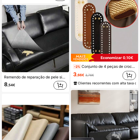
Economizar 0,10€
Conjunto de 4 peças de crochê oval de 18*5cm com fundo plano, feitas à mão, em diversas cores. Acessórios para confecção de bolsas e carteiras DIY.
-2%
3
,66€
3,76€
Remendo de reparação de pele sintética DIY, fita autoadesiva de pele sintética adequada para sofás, poltronas, bancos e assentos de carro, fita de reparação de pele sintética para remendar buracos e reforçar móveis
Clientes recorrentes com alta taxa de
8
,54€