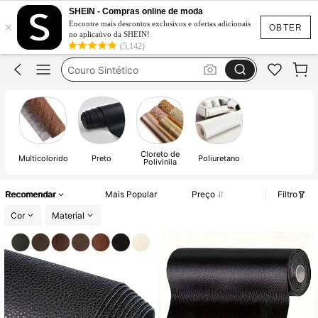
Napa Autocolante
SHEIN - Compras online de moda
×
Couro Sintetico
Encontre mais descontos exclusivos e ofertas adicionais
OBTER
no aplicativo da SHEIN!
Couro Sintético
(5,142)
Pele Sintética
Napa Para Forrar
Napa Autocolante
Cloreto de
Multicolorido
Preto
Poliuretano
Polivinila
Recomendar
Mais Popular
Preço
Filtro
Cor
Material