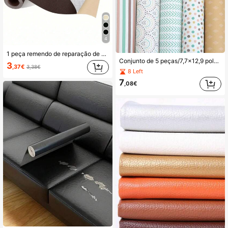
4
1 peça remendo de reparação de couro, fita de couro 20*54 polegadas, remendo de reparação de couro autoadesivo, adequado para sofá, banco, móveis, assento do condutor, carro, assento de barco, cadeira de sofá, sapatos, mala, casaco, etc., kit de reparação de emergência para rasgos, cadeira de vinil
Conjunto de 5 peças/7,7x12,9 polegadas com padrão geométrico estampado em pele sintética, conjunto de folhas de vinil tipo pele para brincos DIY, laços e projetos artesanais
3
,37€
3,38€
8 Left
7
,08€
#9 Mais Bem Avaliado
em Couro sintético