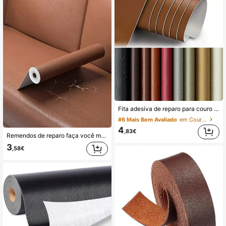
Fita adesiva de reparo para couro de tamanho grande, fita de vinil adequada para sofás, assentos de carro e móveis de couro danificados.
#6 Mais Bem Avaliado
em Couro sintético
4
,83€
Remendos de reparo faça você mesmo - Fita autoadesiva para sofá, poltrona, banco e assento de carro - Use fita marrom de reparo para remendar buracos e reforçar móveis
3
,58€