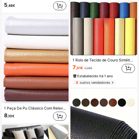
5
,48€
1 Rolo de Tecido de Couro Sintético Autoadesivo para Reparação de Sofá, Assento Interior de Carro, Renovação de Cama de Couro, Revestimentos Decorativos Macios e Rígidos - Não Desbota, Forte Aderência, Resistente ao Desgaste e a Arranhões, Resistente ao Rasgo e à Tração
7
,01€
7,08€
Estabelecido há 1 ano
3
outros vendedores
1 Peça De Pu Clássico Com Relevo De Lichia, Forro De Lã Grossa, Almofadas De Assento De Sofá, Cadeira, Caixa De Armazenamento, Estofamento De Cabeceira, Item Diy, Material
8
,10€