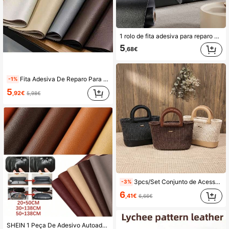
1 rolo de fita adesiva para reparo de couro nas cores preto/marrom escuro/branco, impermeável e removível, kit de fita adesiva recortável, adequada para reparo, renovação e estofamento de móveis, sofás, assentos de carro, cadeiras e outros itens de couro.
5
,68€
Fita Adesiva De Reparo Para De Tamanho Grande, Fita De Vinil Adequada Para Sofás, Assentos De Carro E Móveis Danificados.
-1%
5
,92€
5,98€
3pcs/Set Conjunto de Acessórios para Bolsa Tecida DIY Feita à Mão, Pega em Forma de D de Couro Sintético + Fundo de Bolsa de 22cm, Preto/Castanho/Bege, Fácil de Coser à Mão, para Entusiastas de Artesanato Doméstico
-3%
6
,41€
6,66€
SHEIN 1 Peça De Adesivo Autoadesivo Espesso Para Reparo De Sofá, 8 Cores, 3 Tamanhos, Faça Você Mesmo, Bolsa Macia Para Cama, Adesivo Para Reparo, Subsídio Para Renovação De Móveis, Decalque (20X50Cm/20X138Cm/50X138Cm)