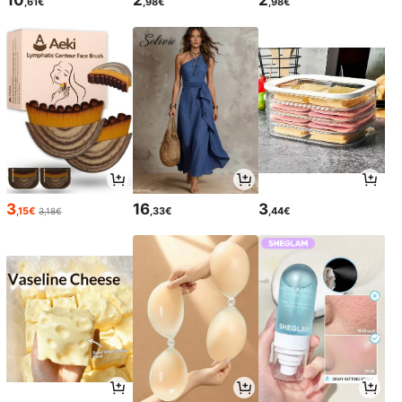
10
2
2
,61€
,98€
,98€
3
16
3
,15€
,33€
,44€
3,18€