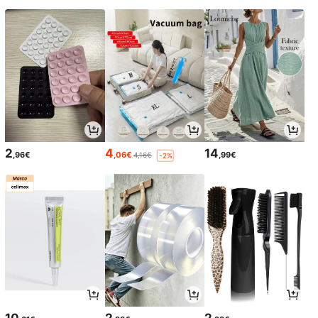
2
4
14
,96€
,06€
,99€
4,16€
-2%