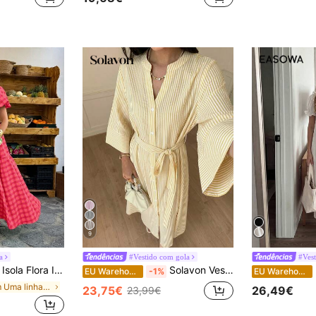
9
a
#Vestido com gola
com decote quadrado e mangas bufantes - Estilo boho retrô para férias, passeios diários e uso casual, vestido feminino para primavera e verão.
Solavon Vestido listrado casual e conservador para mulheres
EU Warehouse
-1%
EU Warehouse
em Uma linha Vestidos Midi Femininos
23,75€
26,49€
23,99€