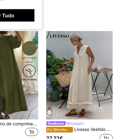
r Tudo
Vestido feminino de comprimento médio com mangas lanterna e cinto, gola redonda, detalhe de fenda, tecido casual tecido, elegante para o verão
Livesso
Livesso Vestido midi boho feminino com decote em V, sem mangas e detalhes de franjas para férias.
EU Warehouse
27,22€