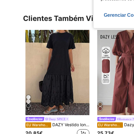
Gerenciar Co
Clientes Também Visitaram
4
Dazy SPICE
#Romance N
DAZY Vestido longo casual de verão para mulher, gola redonda, manga curta, patchwork de renda, estilo férias, vestido de sol
Dazy-Less Vestido camisa longo solto casual de verão para mulh
EU Warehouse
EU Warehouse
20,85€
25,73€