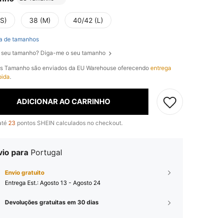
(S)
38 (M)
40/42 (L)
a de tamanhos
 seu tamanho? Diga-me o seu tamanho
os Tamanho são enviados da EU Warehouse oferecendo
entrega
pida
.
ADICIONAR AO CARRINHO
até
23
pontos SHEIN calculados no checkout.
vio para
Portugal
Envio gratuito
Entrega Est.:
Agosto 13 - Agosto 24
Devoluções gratuitas em 30 dias