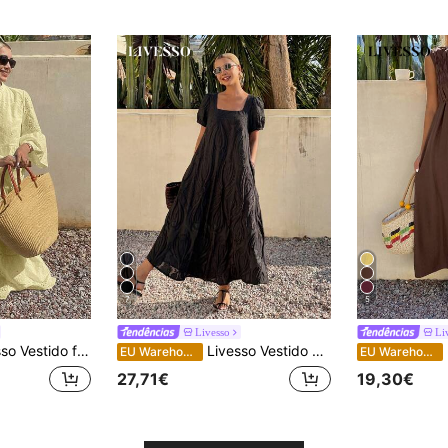
7
5
Livesso
Li
asual de comprimento médio, estilo férias, modelo boho, novidade para o verão.
Livesso Vestido midi solto e reto de alças para mulher, estilo boémio casual, elegante, para férias e deslocações, em organza preta texturada com renda, primavera-verão, vestido de verão
L
EU Warehouse
EU Warehouse
27,71€
19,30€