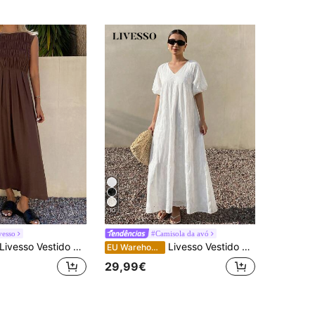
10
vesso
#Camisola da avó
ivesso Vestido midi feminino de verão elegante para festa e férias, gola redonda, sem mangas, com cintura marcada, cor lisa
Livesso Vestido midi solto para mulher, branco, de renda de praia, manga curta, decote em V, vazado, estilo sundress, para primavera/verão e férias
EU Warehouse
29,99€