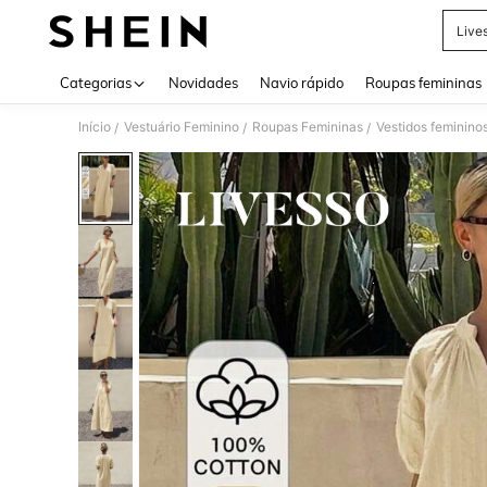
Live
Use up 
Categorias
Novidades
Navio rápido
Roupas femininas
Início
Vestuário Feminino
Roupas Femininas
Vestidos feminino
/
/
/