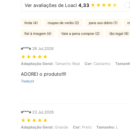
Ver avaliações de Loacl
4,33
linda (4)
roupas de verão (2)
para uso diário (1)
r
fiel à imagem (4)
Vale a pena comprar (2)
tão legal (6)
a***s
28 Jul,2026
Adaptação Geral: Tamanho Real, Cor: Castanho, Tamanho: M
Adaptação Geral:
Tamanho Real
Cor:
Castanho
Tamanh
ADOREI o produto!!!!
Traduzir
n***a
23 Jul,2026
Adaptação Geral: Grande, Cor: Preto, Tamanho: L
Adaptação Geral:
Grande
Cor:
Preto
Tamanho:
L