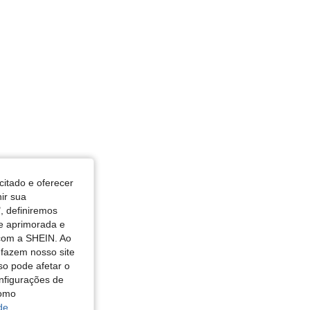
citado e oferecer
nir sua
, definiremos
de aprimorada e
 com a SHEIN. Ao
 fazem nosso site
so pode afetar o
nfigurações de
como
de.