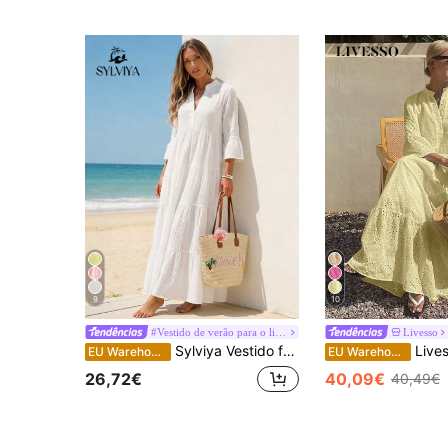
9
10
#Vestido de verão para o litoral
Livesso
Sylviya Vestido feminino casual com decote em V, modelo boneca, branco.
Livesso Vestido feminino solto e c
EU Warehouse
EU Warehouse
26,72€
40,09€
40,49€