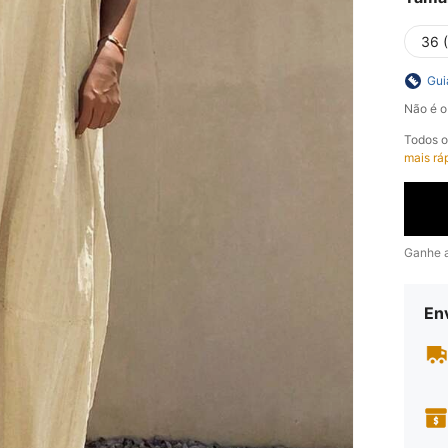
36 
Gui
Não é o
Todos 
mais rá
Ganhe 
En