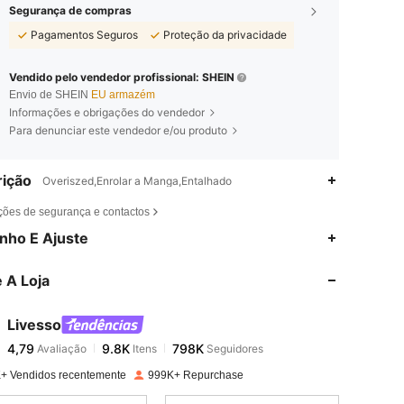
Segurança de compras
Pagamentos Seguros
Proteção da privacidade
Vendido pelo vendedor profissional: SHEIN
Envio de SHEIN
EU armazém
Informações e obrigações do vendedor
Para denunciar este vendedor e/ou produto
ição
Overiszed,Enrolar a Manga,Entalhado
ções de segurança e contactos
4,79
9.8K
798K
nho E Ajuste
 A Loja
4,79
9.8K
798K
Livesso
4,79
9.8K
798K
Avaliação
Itens
Seguidores
m***x
pago
1 dia atrás
+ Vendidos recentemente
999K+ Repurchase
4,79
9.8K
798K