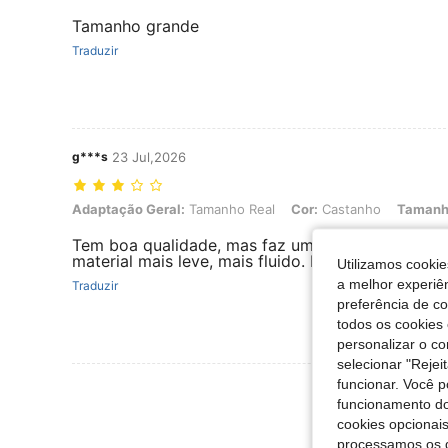
Tamanho grande
Traduzir
g***s
23 Jul,2026
Adaptação Geral: Tamanho Real, Cor: Castanho, Tamanho: L
Adaptação Geral:
Tamanho Real
Cor:
Castanho
Tamanh
Tem boa qualidade, mas faz um pouco de balão d
material mais leve, mais fluido. Mas é um material
Utilizamos cookie
a melhor experiên
Traduzir
preferência de c
todos os cookies 
personalizar o c
selecionar "Rejei
funcionar. Você 
Ver Mais Ava
funcionamento do
cookies opcionai
processamos os 