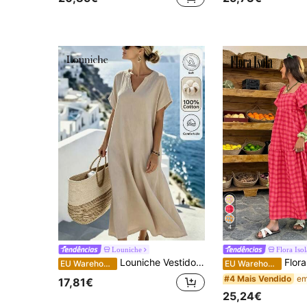
4
Louniche
Flora Isol
Louniche Vestido casual feminino de cor lisa com carcela frontal e manga curta, vestido de verão confortável com toque de algodão
Flora Isola Flora Isola Vestido longo xadrez amarelo e verde 
EU Warehouse
EU Warehouse
#4 Mais Vendido
17,81€
25,24€