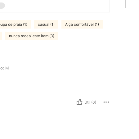
oupa de praia (1)
casual (1)
Alça confortável (1)
nunca recebi este item (3)
o:
M
Útil (0)