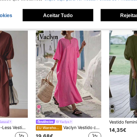
okies
Aceitar Tudo
Rejeita
atural
Vaclyn
er, cor castanho ferrugem, liso, com cintura marcada, faixa, manga pétala, comprimento midi, para escritório e deslocações profissionais
Vaclyn Vestido casual de férias de moda feminina
EU Warehouse
14,35€
19,68€