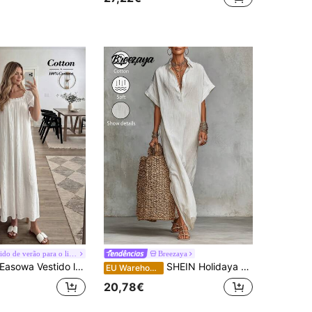
#Vestido de verão para o litoral
Breezaya
Easowa Vestido longo feminino de cor sólida com babados e mangas bufantes.
SHEIN Holidaya Vestido camisa longo texturado slouchy para mulher, primavera/verão, com gola de lapela, frente com botões parciais, mangas curtas soltas com ombros caídos e fenda lateral, tecido texturado com estilo casual, versátil para usar sozinho, adequado para deslocações diárias e saídas casuais
EU Warehouse
20,78€