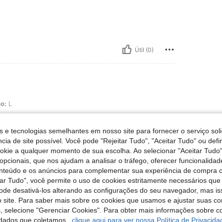
Útil (0)
o:
L
evido ao material. Pensei que seria um
 mais rijo.
s e tecnologias semelhantes em nosso site para fornecer o serviço soli
cia de site possível. Você pode "Rejeitar Tudo", "Aceitar Tudo" ou defi
ookie a qualquer momento de sua escolha. Ao selecionar "Aceitar Tudo"
opcionais, que nos ajudam a analisar o tráfego, oferecer funcionalida
Útil (0)
onteúdo e os anúncios para complementar sua experiência de compra
tar Tudo", você permite o uso de cookies estritamente necessários que
pode desativá-los alterando as configurações do seu navegador, mas is
liações
 site. Para saber mais sobre os cookies que usamos e ajustar suas co
s, selecione "Gerenciar Cookies". Para obter mais informações sobre 
dados que coletamos,
clique aqui para ver nossa Política de Privacida