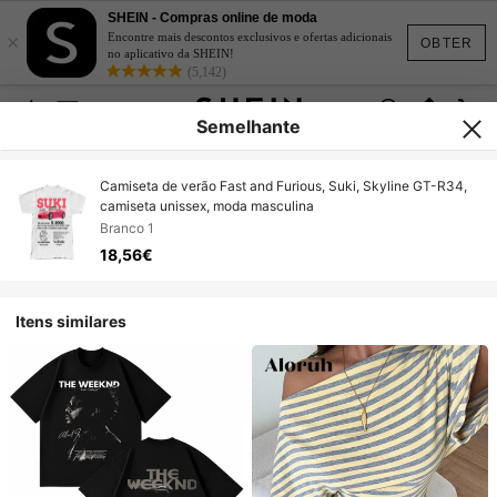
SHEIN - Compras online de moda
×
Encontre mais descontos exclusivos e ofertas adicionais
OBTER
no aplicativo da SHEIN!
(5,142)
Semelhante
Camiseta de verão Fast and Furious, Suki, Skyline GT-R34,
camiseta unissex, moda masculina
Branco 1
18,56€
Itens similares