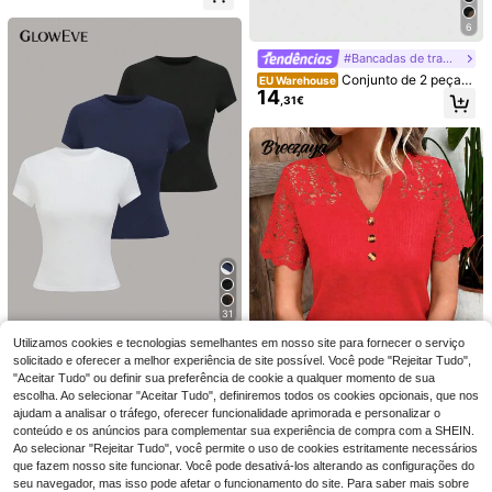
cote em V, Contraste Preto & Branc
o, Babados, Manga Curta, Corte Sli
6
m, Roupa de Trabalho, Novidade de
Verão
#Bancadas de trabalho
Conjunto de 2 peças
EU Warehouse
14
Aloruh Casual Elegante com Blusa
,31€
de Manga Curta com Decote em V
Profundo e Franzido, Blusa Solta e
Camiseta vintage estil
Calça Justa, Camiseta Feminina, C
EU Warehouse
4
o anos 90 com estampa divertida d
amiseta Versátil para a Primavera
,92€
e rosto de boneca, efeito lavado e c
onfeccionada em tecido. Ideal para
4-6 dias úteis
o verão.
7
Siren Gaze
Siren Gaze Blusa cas
EU Warehouse
ual versátil para uso diário de mulhe
#1 Mais Vendido
em Noite fora Blusas Femininas
r, cor lisa, decote em V profundo e p
11
,99€
regada
31
GlowEve 1pc camiset
Utilizamos cookies e tecnologias semelhantes em nosso site para fornecer o serviço
EU Warehouse
12
a feminina casual cor sólida manga
solicitado e oferecer a melhor experiência de site possível. Você pode "Rejeitar Tudo",
,86€
curta
"Aceitar Tudo" ou definir sua preferência de cookie a qualquer momento de sua
escolha. Ao selecionar "Aceitar Tudo", definiremos todos os cookies opcionais, que nos
ajudam a analisar o tráfego, oferecer funcionalidade aprimorada e personalizar o
21
conteúdo e os anúncios para complementar sua experiência de compra com a SHEIN.
Ao selecionar "Rejeitar Tudo", você permite o uso de cookies estritamente necessários
Breezaya
que fazem nosso site funcionar. Você pode desativá-los alterando as configurações do
Breezaya Camiseta c
EU Warehouse
seu navegador, mas isso pode afetar o funcionamento do site. Para saber mais sobre
asual de verão de cor sólida, mang