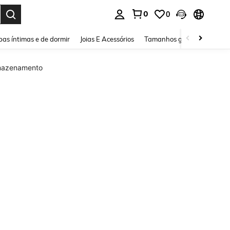
0
0
ar. Press Enter to select.
as íntimas e de dormir
Joias E Acessórios
Tamanhos grandes
Sapa
mazenamento