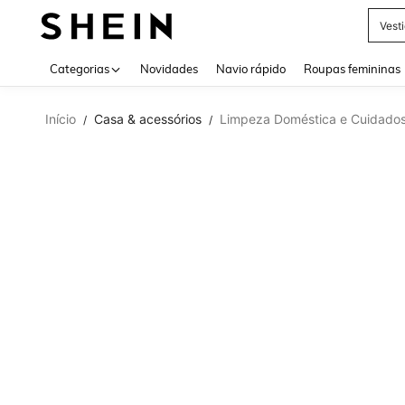
Vest
Use up 
Categorias
Novidades
Navio rápido
Roupas femininas
Início
Casa & acessórios
Limpeza Doméstica e Cuidados
/
/