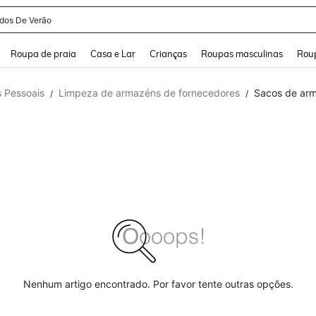
idos De Verão
and down arrow keys to navigate search Buscas recentes and Pesquisar e Encontr
Roupa de praia
Casa e Lar
Crianças
Roupas masculinas
Roup
 Pessoais
Limpeza de armazéns de fornecedores
Sacos de ar
/
/
Nenhum artigo encontrado. Por favor tente outras opções.