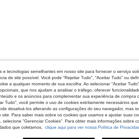
s e tecnologias semelhantes em nosso site para fornecer o serviço soli
cia de site possível. Você pode "Rejeitar Tudo", "Aceitar Tudo" ou defi
ookie a qualquer momento de sua escolha. Ao selecionar "Aceitar Tudo"
opcionais, que nos ajudam a analisar o tráfego, oferecer funcionalida
onteúdo e os anúncios para complementar sua experiência de compra
tar Tudo", você permite o uso de cookies estritamente necessários que
pode desativá-los alterando as configurações do seu navegador, mas is
 site. Para saber mais sobre os cookies que usamos e ajustar suas co
s, selecione "Gerenciar Cookies". Para obter mais informações sobre 
dados que coletamos,
clique aqui para ver nossa Política de Privacida