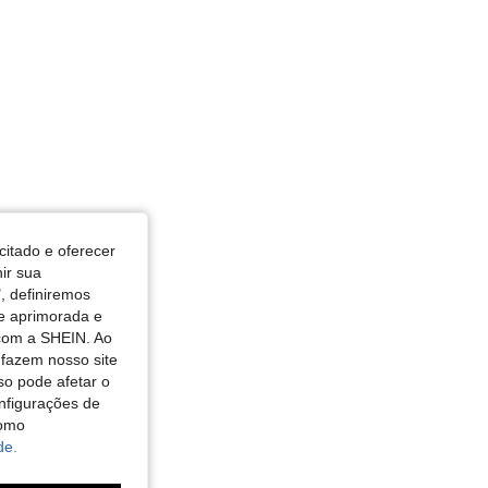
citado e oferecer
nir sua
, definiremos
de aprimorada e
 com a SHEIN. Ao
 fazem nosso site
so pode afetar o
nfigurações de
como
de.