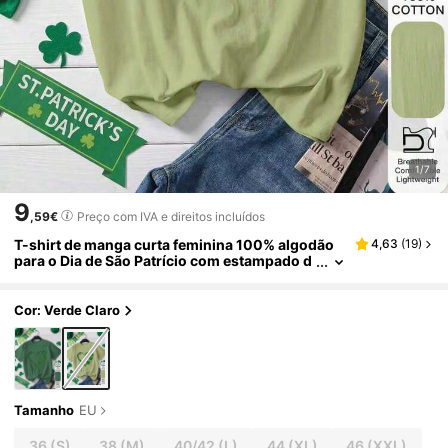
1/7
9
,59€
Preço com IVA e direitos incluídos
T-shirt de manga curta feminina 100% algodão
4,63
(
19
)
para o Dia de São Patrício com estampado d
e trevo e coração, top casual de tecido maci
o, t-shirt gráfica para verão e férias na praia
Cor: Verde Claro
Tamanho
EU
36
(S)
38
(M)
40/42
(L)
44
(XL)
46
(XXL)