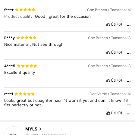
f***r
Cor: Branco / Tamanho: M
Product quality:
Good
,
great
for
the
occasion
Útil
(0)
E***y
Cor: Branco / Tamanho: S
Nice
material
.
Not
see
through
Útil
(0)
4***5
Cor: Branco / Tamanho: S
Excellent
quality
Útil
(0)
r***l
Cor: Verde / Tamanho: M
Looks
great
but
daughter
hasn
’
t
worn
it
yet
and
don
’
t
know
if
it
fits
perfectly
or
not
.
True to product images:
ok
Útil
(0)
Fit:
not
put
it
on
yet
.
MYLS
25K Seguidores
4,89
g***6
pago
1 dia atrás