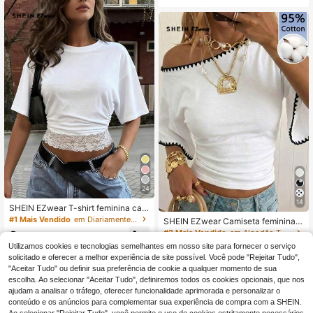
24
14
SHEIN EZwear T-shirt feminina cas
ual de férias minimalista básica de
#1 Mais Vendido
em Diariamente T-Shirts Mulher
SHEIN EZwear Camiseta feminina c
manga curta, gola redonda, cintura
ropped de manga curta estilo morce
#2 Mais Vendido
em Algodão T-Shirts Mulher
8
ajustada, patchwork de renda, româ
,90€
go, 95% algodão branco, com borda
ntica, para encontro, férias, praia, d
Utilizamos cookies e tecnologias semelhantes em nosso site para fornecer o serviço
12
do boêmio na barra - Perfeita para f
,37€
Envio Rápido
eslocação, elegante, branca, de ver
solicitado e oferecer a melhor experiência de site possível. Você pode "Rejeitar Tudo",
estivais country, férias de primaver
ão, casual, com renda em contraste
Envio Rápido
"Aceitar Tudo" ou definir sua preferência de cookie a qualquer momento de sua
a e verão na praia, casamentos em i
lhas tropicais com estilo boho, aniv
escolha. Ao selecionar "Aceitar Tudo", definiremos todos os cookies opcionais, que nos
ersários, festas de madrinhas, enco
ajudam a analisar o tráfego, oferecer funcionalidade aprimorada e personalizar o
ntros românticos, convidadas de ca
conteúdo e os anúncios para complementar sua experiência de compra com a SHEIN.
samento sensuais, chá de panela, f