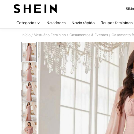
Bikin
Use up 
Categorias
Novidades
Navio rápido
Roupas femininas
Início
Vestuário Feminino
Casamentos & Eventos
Casamento f
/
/
/