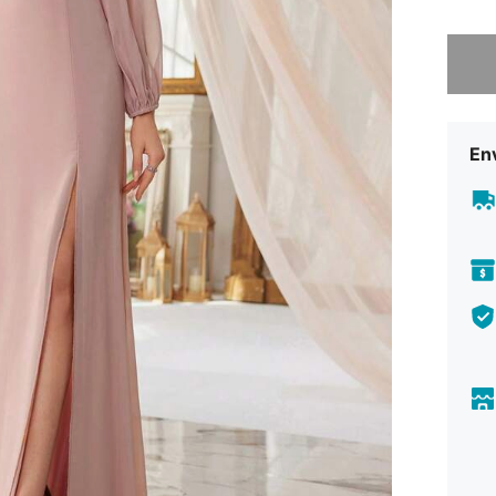
Desculp
En