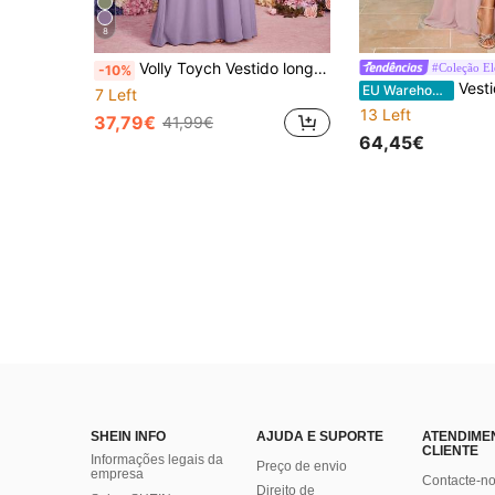
8
Volly Toych Vestido longo elegante de chiffon cinza-roxo para dama de honra com mangas curtas franzidas e decote plissado, estiloso e moderno.
-10%
Vestido de dama de honra feminino em chiffon com d
EU Warehouse
7 Left
13 Left
37,79€
41,99€
64,45€
SHEIN INFO
AJUDA E SUPORTE
ATENDIME
CLIENTE
Informações legais da
Preço de envio
empresa
Contacte-n
Direito de