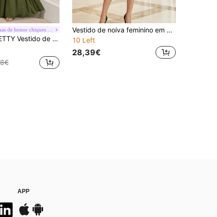
Vestido de noiva feminino em chiffon com renda brilhante, manga média, decote redondo, modelo longo, ideal para festas e coquetéis.
#Damas de honor chiques e minimalistas
 Decote em V, Plissado, Manga Borboleta, para Verão e Início de Outono, Adequado para Convidados de Casamento e Ocasiões Semiformais
10 Left
28,39€
38€
APP