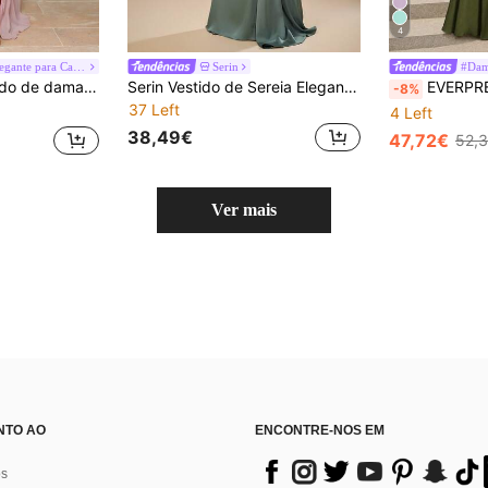
4
#Coleção Elegante para Casos
Serin
ecote em V e fenda, elegante e gracioso, ideal para festas de aniversário, formaturas, ocasiões formais e muito mais.
Serin Vestido de Sereia Elegante e Luxuoso em Cetim Verde Brilhante com Franzidos e Decote Assimétrico, Adequado para Casamento, Festa, Férias, Festival de Música, Formatura e Gala Noturna
EVERPRETTY Vestido de Dama de Honra Elegante e Romântico em Chiffon,
-8%
37 Left
4 Left
38,49€
47,72€
52,
Ver mais
NTO AO
ENCONTRE-NOS EM
os