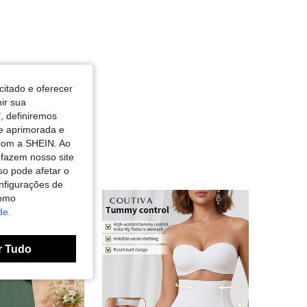
citado e oferecer
nir sua
, definiremos
de aprimorada e
 com a SHEIN. Ao
 fazem nosso site
so pode afetar o
nfigurações de
como
de.
r Tudo