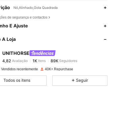
ição
Nó,Alinhado,Gola Quadrada
ções de segurança e contactos
4,82
1K
89K
nho E Ajuste
 A Loja
4,82
1K
89K
UNITHORSE
4,82
1K
89K
Avaliação
Itens
Seguidores
a***a
pago
1 dia atrás
 Vendidos recentemente
40K+ Repurchase
4,82
1K
89K
Todos os itens
Seguir
4,82
1K
89K
4,82
1K
89K
4,82
1K
89K