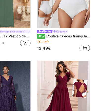
#Vestido com decote em V profundo
Coutiva
abados e Mangas Borboleta, Vestido de Convidada de Casamento para Primavera, Vestido Semiformal para Casamento e Formatura de Outono
Coutiva Cuecas triangulares de noiva para mulher, cor lisa, transparentes, de cintura alta e modeladoras
NEW
29 Left
03€
12,49€