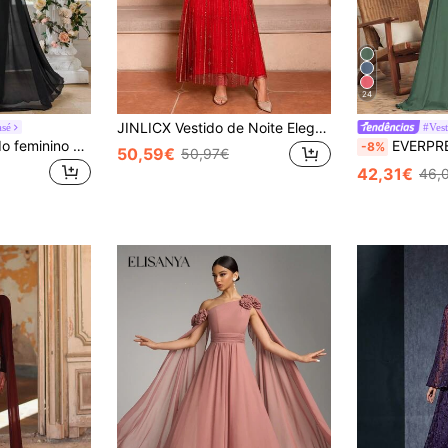
24
JINLICX Vestido de Noite Elegante em Chiffon Vermelho com Aplicações de Diamantes
asé
UNITHORSE Vestido feminino de chiffon com decote quadrado, renda, manga curta, patchwork, cor lisa, cintura plissada, para casamento, preto, outono
EVERPRETTY Vestido de Dama de Honra Azul Elegante com Decote em V, B
-8%
50,59€
50,97€
42,31€
46,