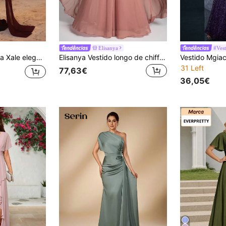
Elisanya
#Vest
ado plissado, barra em cauda de sereia e pequena cauda. Ideal para convidadas de casamento, festas de fim de ano, aniversários, cerimônias de casamento e vestidos de dama de honra.
Elisanya Vestido longo de chiffon com decoração floral e decote assimétrico, cintura franzida, vestido de dama de honra
31 Left
77,63€
36,05€