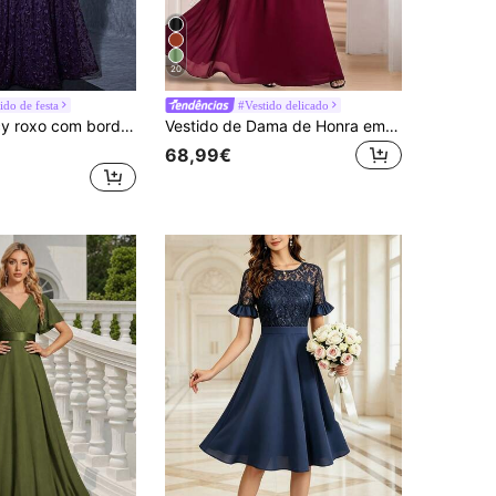
20
ido de festa
#Vestido delicado
Vestido Mgiacy roxo com bordado floral, decote em V e mangas flare. Elegante vestido de verão feminino, ideal para bailes, galas, festas e feriados.
Vestido de Dama de Honra em Chiffon Borgonha com Decote em V, Plissado, Assimétrico e Manga Curta, Vestido de Convidada para Casamento, Festa de Aniversário e Outono
68,99€