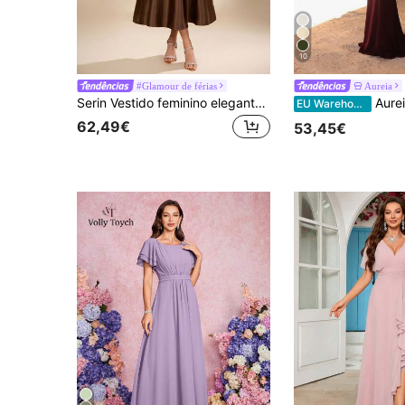
10
#Glamour de férias
Aureia
Serin Vestido feminino elegante e luxuoso na cor café, com decote redondo, mangas 3/4, cinto com laço na cintura, silhueta em A, adequado para todas as ocasiões formais, vestido para mãe da noiva.
Aureia Xale elegante, romântico e moderno em tecido elástico cor castanho com drape
EU Warehouse
62,49€
53,45€