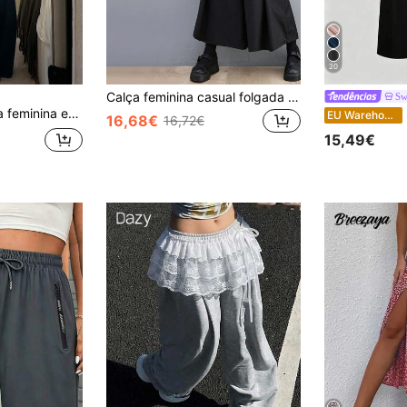
20
Calça feminina casual folgada com bolso cargo e pernas largas, preta, para a primavera.
Sw
moderna para o trabalho, em cor sólida, corte slim e flare, ideal para a primavera.
S
EU Warehouse
16,68€
16,72€
15,49€