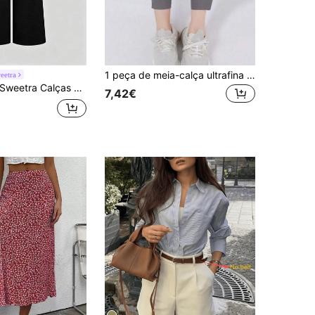
1 peça de meia-calça ultrafina e respirável, legging justa com textura de pele de tubarão, meia-calça super fina de cintura alta com proteção solar, legging esportiva feminina sem costura para o verão.
eetra
weetra Calças compridas femininas de perna larga plissadas em linho sintético texturado, estilo retro elegante e versátil, nova moda
7,42€