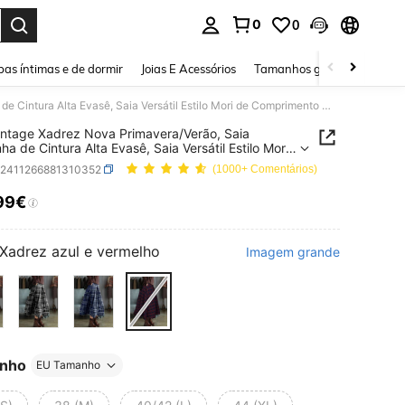
0
0
ar. Press Enter to select.
as íntimas e de dormir
Joias E Acessórios
Tamanhos grandes
Sapa
Saia Vintage Xadrez Nova Primavera/Verão, Saia Castanha de Cintura Alta Evasê, Saia Versátil Estilo Mori de Comprimento Médio, Ajuste Slim E Cobertura de Ancas. Com Design Xadrez Vintage, Respirável E Confortável Mantendo a Forma. Adequada para Trabalho E Ocasiões Diárias, Uma Adição Premium ao Seu Guarda-Roupa de Primavera/Verão.
intage Xadrez Nova Primavera/Verão, Saia
ha de Cintura Alta Evasê, Saia Versátil Estilo Mori
primento Médio, Ajuste Slim E Cobertura de
z2411266881310352
(1000+ Comentários)
 Com Design Xadrez Vintage, Respirável E
tável Mantendo a Forma. Adequada para
99€
ICE AND AVAILABILITY
ho E Ocasiões Diárias, Uma Adição Premium ao
arda-Roupa de Primavera/Verão.
Xadrez azul e vermelho
Imagem grande
nho
EU Tamanho