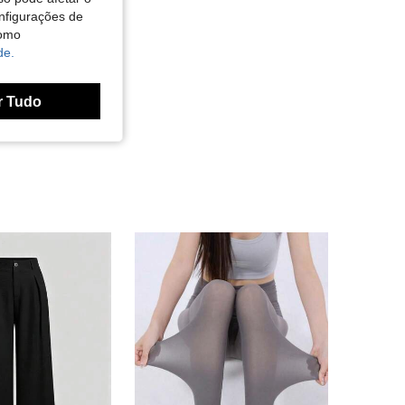
nfigurações de
como
de.
r Tudo