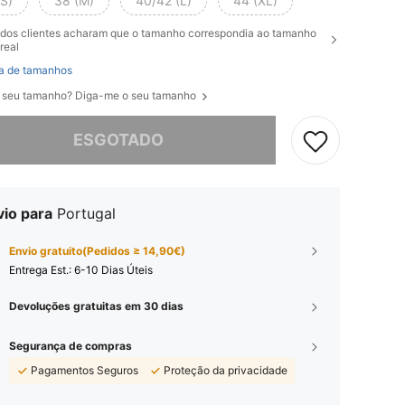
(S)
38 (M)
40/42 (L)
44 (XL)
dos clientes acharam que o tamanho correspondia ao tamanho
real
a de tamanhos
 seu tamanho? Diga-me o seu tamanho
e, este produto está esgotado.
ESGOTADO
vio para
Portugal
Envio gratuito(Pedidos ≥ 14,90€)
Entrega Est.:
6-10 Dias Úteis
Devoluções gratuitas em 30 dias
Segurança de compras
Pagamentos Seguros
Proteção da privacidade