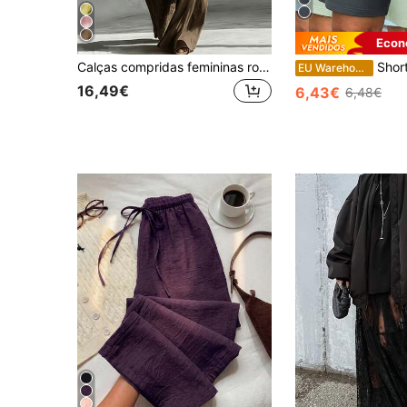
Econ
Calças compridas femininas rosa soltas estilo francês casual, perna larga, cintura alta, corte largo, calças cargo de cor sólida, adequadas para uso no escritório, calças macias e respiráveis, adequadas para trabalho e ocasiões casuais de negócios, primavera e verão
Shorts casuais femininos de verão, macios e respir
EU Warehouse
16,49€
6,43€
6,48€