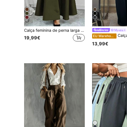
6
13
Calça feminina de perna larga com bolsos laterais em cor sólida, ideal para uso diário, escola, festas, aeroporto, deslocamentos e todas as estações.
Mystra
Calça feminina esportiva elegante e 
EU Warehouse
19,99€
13,99€