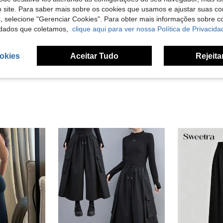
 site. Para saber mais sobre os cookies que usamos e ajustar suas co
s, selecione "Gerenciar Cookies". Para obter mais informações sobre 
Útil (4)
dados que coletamos,
clique aqui para ver nossa Política de Privacida
liações
okies
Aceitar Tudo
Rejeita