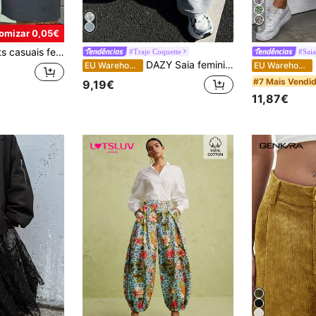
6
omizar 0,05€
áveis, com cintura ajustável por cordão e bolsos com zíper, ideais para esportes, uso diário e atividades ao ar livre.
#Traje Coquette
#Saia
DAZY Saia feminina de renda bordada com laço na cintura, adequada para todas as estações, saias de outono
EU Warehouse
EU Warehouse
#7 Mais Vendi
9,19€
11,87€