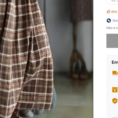
36 
95%
Gui
Não é o
Desculp
En