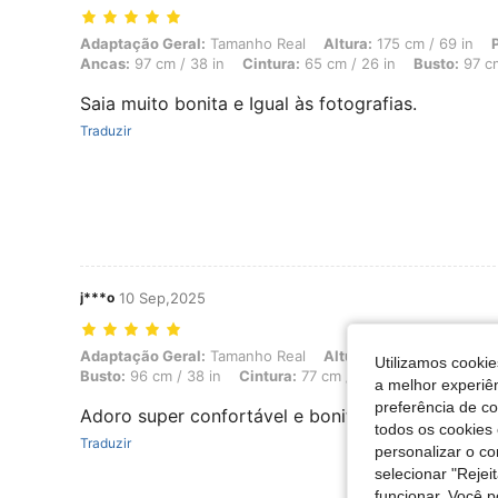
Adaptação Geral: Tamanho Real, Altura: 175 cm / 69 in, Peso: 65 kg /
Adaptação Geral:
Tamanho Real
Altura:
175 cm / 69 in
Ancas:
97 cm / 38 in
Cintura:
65 cm / 26 in
Busto:
97 cm
Saia muito bonita e Igual às fotografias.
Traduzir
j***o
10 Sep,2025
Adaptação Geral: Tamanho Real, Altura: 170 cm / 67 in, Peso: 67 kg /
Adaptação Geral:
Tamanho Real
Altura:
170 cm / 67 in
P
Utilizamos cookie
Busto:
96 cm / 38 in
Cintura:
77 cm / 30 in
Ancas:
100 c
a melhor experiên
preferência de c
Adoro super confortável e bonita para a nova es
todos os cookies 
Traduzir
personalizar o c
selecionar "Rejei
funcionar. Você 