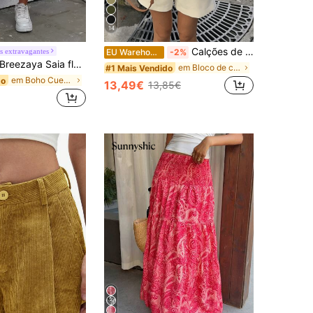
14
Calções de Cintura Alta em Cor Sólida, Adequados para Deslocações e Férias de Primavera/Verão, Conjunto Casual para o Dia dos Namorados, Chique & Elegante
s extravagantes
EU Warehouse
-2%
Breezaya Saia floral miúda com fenda na coxa para o Ano Novo
em Bloco de cores Shorts Femininos
#1 Mais Vendido
em Boho Cuecas Femininas
do
13,49€
13,85€