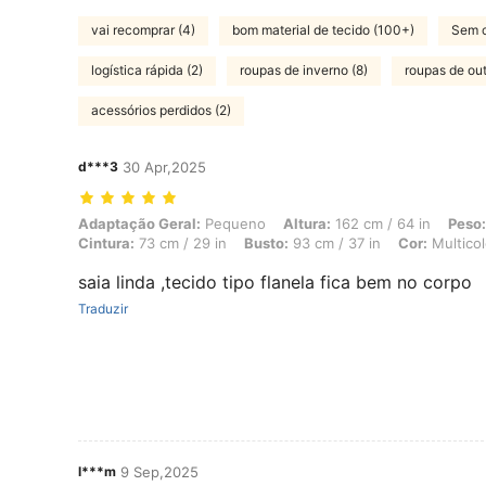
vai recomprar (4)
bom material de tecido (100+)
Sem c
logística rápida (2)
roupas de inverno (8)
roupas de ou
acessórios perdidos (2)
d***3
30 Apr,2025
Adaptação Geral: Pequeno, Altura: 162 cm / 64 in, Peso: 64 kg / 141 
Adaptação Geral:
Pequeno
Altura:
162 cm / 64 in
Peso:
Cintura:
73 cm / 29 in
Busto:
93 cm / 37 in
Cor:
Multicol
saia linda ,tecido tipo flanela fica bem no corpo
Traduzir
l***m
9 Sep,2025