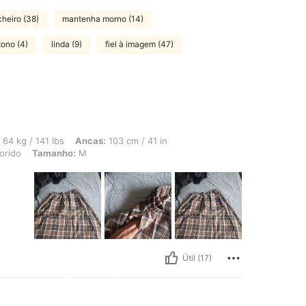
heiro (38)
mantenha morno (14)
tono (4)
linda (9)
fiel à imagem (47)
lbs, Ancas: 103 cm / 41 in, Cintura: 73 cm / 29 in, Busto: 93 cm / 37 in, Cor: Mul
64 kg / 141 lbs
Ancas:
103 cm / 41 in
orido
Tamanho:
M
Útil (17)