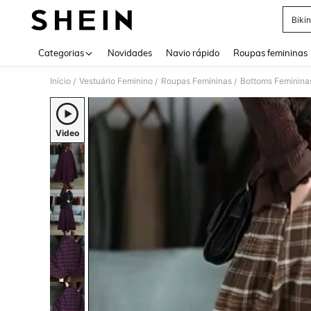
Bikin
Use up 
Categorias
Novidades
Navio rápido
Roupas femininas
Início
Vestuário Feminino
Roupas Femininas
Bottoms Feminina
/
/
/
Video