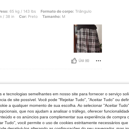
 143 lbs, Formato do corpo: Triângulo, Ancas: 97 cm / 38 in, Cintura: 65 cm / 26 i
Peso:
65 kg / 143 lbs
Formato do corpo:
Triângulo
 / 38 in
Cor:
Preto
Tamanho:
M
Útil (6)
 148 lbs, Formato do corpo: Triângulo, Busto: 96 cm / 38 in, Cintura: 77 cm / 30 
eso:
67 kg / 148 lbs
Formato do corpo:
Triângulo
s e tecnologias semelhantes em nosso site para fornecer o serviço soli
m / 39 in
Cor:
Multicolorido
Tamanho:
M
cia de site possível. Você pode "Rejeitar Tudo", "Aceitar Tudo" ou defi
ookie a qualquer momento de sua escolha. Ao selecionar "Aceitar Tudo"
tação
opcionais, que nos ajudam a analisar o tráfego, oferecer funcionalida
onteúdo e os anúncios para complementar sua experiência de compra
tar Tudo", você permite o uso de cookies estritamente necessários que
pode desativá-los alterando as configurações do seu navegador, mas is