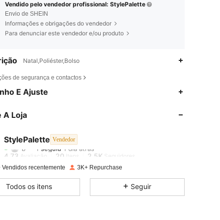
Vendido pelo vendedor profissional: StylePalette
Envio de SHEIN
Informações e obrigações do vendedor
Para denunciar este vendedor e/ou produto
ição
Natal,Poliéster,Bolso
ções de segurança e contactos
4,73
20
2.5K
nho E Ajuste
4,73
20
2.5K
 A Loja
4,73
20
2.5K
StylePalette
Vendedor
b***1
seguiu
1 dia atrás
4,73
20
2.5K
Avaliação
Itens
Seguidores
 Vendidos recentemente
3K+ Repurchase
4,73
20
2.5K
Todos os itens
Seguir
4,73
20
2.5K
4,73
20
2.5K