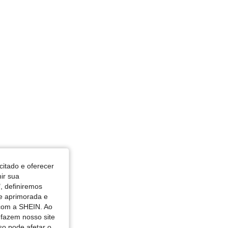
n, Busto: 97 cm / 38 in, Cor: Preto, Tamanho: M
in, Ancas: 100 cm / 39 in, Cor: Multicolorido, Tamanho: M
citado e oferecer
nir sua
, definiremos
de aprimorada e
 com a SHEIN. Ao
 fazem nosso site
so pode afetar o