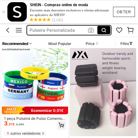
Pulseira Borracha
SHEIN - Compras online de moda
×
Portugal Pulseira
Encontre mais descontos exclusivos e ofertas adicionais
OBTER
no aplicativo da SHEIN!
Pulseira Silicone
(5,142)
Pulseira Personalizada
Pulseiras Silicone
Recommended
Most Popular
Price
Filtro
Pulseira Borracha
Portugal Pulseira
Economizar 0,01€
1 peça Pulseira de Pulso Comemora
3
tiva de Fã da Copa Europeia 2024 p
,37€
3,38€
ara França, Argentina, Brasil e Outr
os Países
1
outros vendedores