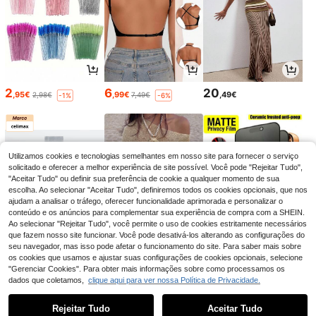
2
6
20
,95€
,99€
,49€
2,98€
7,49€
-1%
-6%
Utilizamos cookies e tecnologias semelhantes em nosso site para fornecer o serviço
solicitado e oferecer a melhor experiência de site possível. Você pode "Rejeitar Tudo",
"Aceitar Tudo" ou definir sua preferência de cookie a qualquer momento de sua
escolha. Ao selecionar "Aceitar Tudo", definiremos todos os cookies opcionais, que nos
ajudam a analisar o tráfego, oferecer funcionalidade aprimorada e personalizar o
conteúdo e os anúncios para complementar sua experiência de compra com a SHEIN.
Ao selecionar "Rejeitar Tudo", você permite o uso de cookies estritamente necessários
que fazem nosso site funcionar. Você pode desativá-los alterando as configurações do
seu navegador, mas isso pode afetar o funcionamento do site. Para saber mais sobre
10
11
3
os cookies que usamos e ajustar suas configurações de cookies opcionais, selecione
,61€
,87€
,84€
11,99€
-1%
"Gerenciar Cookies". Para obter mais informações sobre como processamos os
dados que coletamos,
clique aqui para ver nossa Política de Privacidade.
1
0
Rejeitar Tudo
Aceitar Tudo