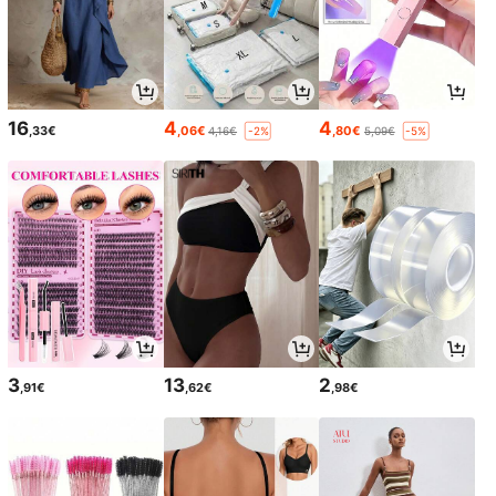
16
4
4
,33€
,06€
,80€
4,16€
5,09€
-2%
-5%
3
13
2
,91€
,62€
,98€