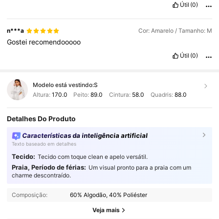
Útil
(0)
n***a
Cor: Amarelo / Tamanho: M
Gostei
recomendooooo
Útil
(0)
Modelo está vestindo:
S
Altura:
170.0
Peito:
89.0
Cintura:
58.0
Quadris:
88.0
Detalhes Do Produto
Características da inteligência artificial
Texto baseado em detalhes
Tecido:
Tecido com toque clean e apelo versátil.
Praia, Período de férias:
Um visual pronto para a praia com um
charme descontraído.
Composição:
60% Algodão, 40% Poliéster
Veja mais