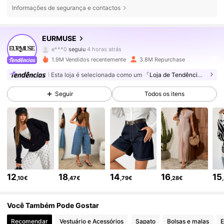
Informações de segurança e contactos
355K Seguidores
4,75
EURMUSE
e***0
seguiu
4 horas atrás
g***a
está a navegar
1.9M Vendidos recentemente
3.8M Repurchase
355K Seguidores
4,75
Esta loja é selecionada como um
「Loja de Tendências」
Seguir
Todos os itens
355K Seguidores
4,75
355K Seguidores
4,75
355K Seguidores
4,75
12
18
14
16
15
,10€
,47€
,79€
,28€
355K Seguidores
4,75
Você Também Pode Gostar
Recomendar
Vestuário e Acessórios
Sapato
Bolsas e malas
E