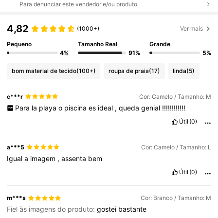
Para denunciar este vendedor e/ou produto
4,82
(1000+)
Ver mais
Pequeno
Tamanho Real
Grande
4%
91%
5%
bom material de tecido
(100+)
roupa de praia
(17)
linda
(5)
c***r
Cor: Camelo / Tamanho: M
Para
la
playa
o
piscina
es
ideal
,
queda
genial
!!!!!!!!!!!!
Útil
(0)
a***5
Cor: Camelo / Tamanho: L
Igual
a
imagem
,
assenta
bem
Útil
(0)
m***s
Cor: Branco / Tamanho: M
Fiel às imagens do produto:
gostei
bastante