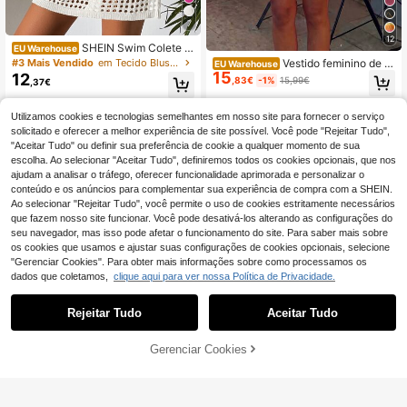
7
12
SHEIN Swim Colete d
EU Warehouse
e malha minimalista sem mangas fe
#3 Mais Vendido
em Tecido Blusas de uso diário que não irritam a p
Vestido feminino de v
EU Warehouse
minino de cor sólida com crochê va
15
erão estilo boho para férias na prai
12
,83€
-1%
15,99€
,37€
zado para férias
a, modelo camisola de malha com b
locos de cores e recortes.
Utilizamos cookies e tecnologias semelhantes em nosso site para fornecer o serviço
solicitado e oferecer a melhor experiência de site possível. Você pode "Rejeitar Tudo",
"Aceitar Tudo" ou definir sua preferência de cookie a qualquer momento de sua
escolha. Ao selecionar "Aceitar Tudo", definiremos todos os cookies opcionais, que nos
ajudam a analisar o tráfego, oferecer funcionalidade aprimorada e personalizar o
conteúdo e os anúncios para complementar sua experiência de compra com a SHEIN.
Ao selecionar "Rejeitar Tudo", você permite o uso de cookies estritamente necessários
que fazem nosso site funcionar. Você pode desativá-los alterando as configurações do
seu navegador, mas isso pode afetar o funcionamento do site. Para saber mais sobre
os cookies que usamos e ajustar suas configurações de cookies opcionais, selecione
"Gerenciar Cookies". Para obter mais informações sobre como processamos os
dados que coletamos,
clique aqui para ver nossa Política de Privacidade.
Rejeitar Tudo
Aceitar Tudo
ADICIONAR AO
Gerenciar Cookies
COMPRE AGORA
CARRINHO