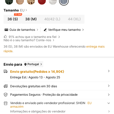
Tamanho
EU
35 left
36
(S)
38
(M)
40/42
(L)
44
(XL)
Guia de tamanhos
Verifique meu tamanho
91%
achou que o tamanho era fiel
Não é o seu tamanho? Conte-nos
​36 (S), 38 (M) são enviados de EU Warehouse oferecendo
entrega mais
rápida
.
Envio para
Portugal
Envio gratuito(Pedidos ≥ 14,90€)
Entrega Est.:
Agosto 13 - Agosto 25
Devoluções gratuitas em 30 dias
Pagamentos Seguros · Proteção da privacidade
Vendido e enviado pelo vendedor profissional: SHEIN
EU
armazém
Informações e obrigações do vendedor