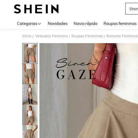
Shor
Use up 
Categorias
Novidades
Navio rápido
Roupas femininas
Início
Vestuário Feminino
Roupas Femininas
Bottoms Feminina
/
/
/