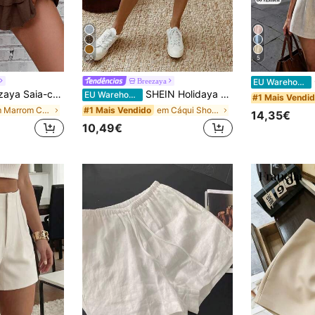
30
5
C
Breezaya
EU Warehouse
cor sólida com amarração na cintura e babados na barra, ideal para férias.
SHEIN Holidaya Shorts femininos de linho, modelo casual de verão, com cordão na cintura e barra dobrada. Confeccionados em tecido texturizado de linho, possuem cintura elástica com cordão e detalhes de barra dobrada, oferecendo um visual descontraído e elegante. Ideais para o dia a dia, férias ou ocasiões casuais. Uma peça versátil na categoria de shorts casuais com cordão, calças elegantes na cor cáqui e calças folgadas que afinam a silhueta.
EU Warehouse
#1 Mais Vendi
em Marrom Cuecas Femininas
em Cáqui Shorts Femininos
#1 Mais Vendido
14,35€
10,49€