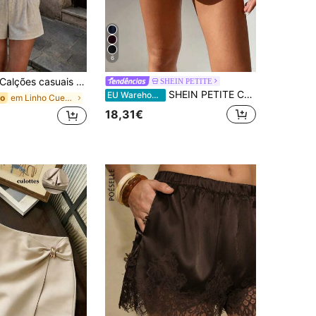
6
alções casuais de senhora em mistura de linho com pregas, corte A, primavera/verão, estilo descontraído
SHEIN PETITE
SHEIN PETITE Calções casuais largos com pregas e bolsos para mulher, cor lisa, para mulher petite
EU Warehouse
em Linho Cuecas Femininas
do
18,31€