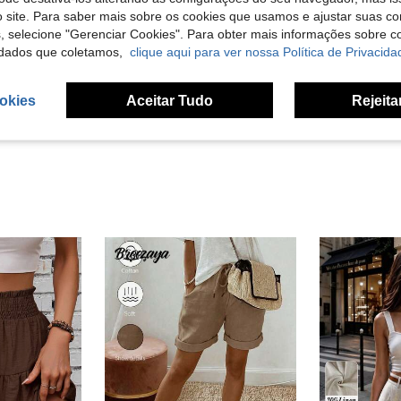
 site. Para saber mais sobre os cookies que usamos e ajustar suas co
s, selecione "Gerenciar Cookies". Para obter mais informações sobre 
Útil (1)
dados que coletamos,
clique aqui para ver nossa Política de Privacida
liações
okies
Aceitar Tudo
Rejeita