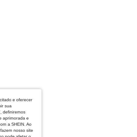
4,77
8.3K
1.2M
 cm / 39 in, Cintura: 85 cm / 33 in, Cor: Borgonha, Tamanho: L
citado e oferecer
nir sua
, definiremos
de aprimorada e
 com a SHEIN. Ao
 fazem nosso site
so pode afetar o