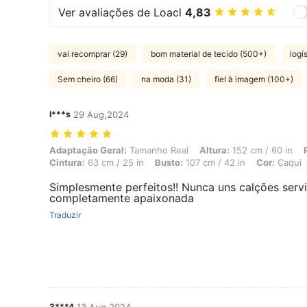
Ver avaliações de Loacl
4,83
vai recomprar (29)
bom material de tecido (500+)
logí
Sem cheiro (66)
na moda (31)
fiel à imagem (100+)
I***s
29 Aug,2024
Adaptação Geral: Tamanho Real, Altura: 152 cm / 60 in, Peso: 50 kg /
Adaptação Geral:
Tamanho Real
Altura:
152 cm / 60 in
Cintura:
63 cm / 25 in
Busto:
107 cm / 42 in
Cor:
Caqui
Simplesmente perfeitos!! Nunca uns calções serv
completamente apaixonada
Traduzir
3***4