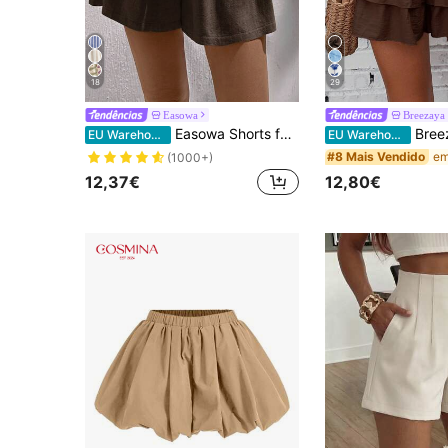
18
29
Easowa
Breezaya
Easowa Shorts femininos casuais de linho, adequados para primavera/verão
Breezaya Saia-calça feminina de 
EU Warehouse
EU Warehouse
#8 Mais Vendido
(1000+)
12,37€
12,80€