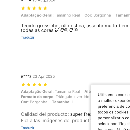
13 Aug,2024
Adaptação Geral: Tamanho Real, Cor: Borgonha, Tamanho: L
Adaptação Geral:
Tamanho Real
Cor:
Borgonha
Tamanh
Tecido grossinho, não estica, assenta muito bem
todas as cores 🤭👏🏼👏🏼
Traduzir
p***z
23 Apr,2025
Adaptação Geral: Tamanho Real, Altura: 160 cm / 63 in, Peso: 60 kg /
Adaptação Geral:
Tamanho Real
Altura:
160 cm / 63 in
Utilizamos cookie
Formato do corpo:
Triângulo Invertido
Busto:
95 cm / 37 i
a melhor experiên
Cor:
Borgonha
Tamanho:
L
preferência de c
todos os cookies 
Calidad del producto
:
super fresquito
personalizar o c
Fiel a las imágenes del producto
:
igual que en las
selecionar "Rejei
Traduzir
funcionar. Você 