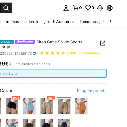
0
0
ar. Press Enter to select.
as íntimas e de dormir
Joias E Acessórios
Tamanhos grandes
Sapa
Siren Gaze Sólido Shorts
rehouse
Larga
z2305264816125173
(1000+ Comentários)
99€
ICE AND AVAILABILITY
Sem direitos adicionais
vio gratuito
Caqui
Imagem grande