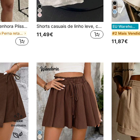
7
icidade com Bolsos, Calções de Verão Versáteis para Escritório
Shorts casuais de linho leve, com cintura elástica e cordão, pernas retas e modelagem solta. Versáteis e que afinam a silhueta. Branco verão.
Francli
EU Warehouse
em Perna reta Shorts Femininos
#2 Mais Vendi
11,49€
11,87€