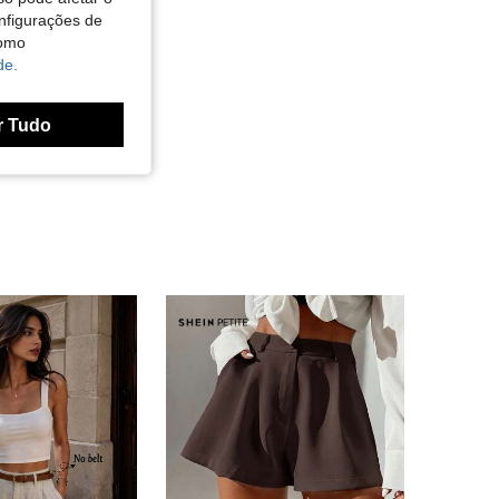
nfigurações de
como
de.
r Tudo