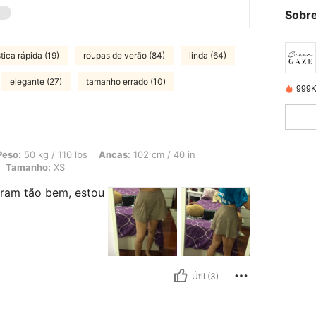
Sobre
stica rápida (19)
roupas de verão (84)
linda (64)
elegante (27)
tamanho errado (10)
999K
 110 lbs, Ancas: 102 cm / 40 in, Cintura: 63 cm / 25 in, Busto: 107 cm / 42 in, C
Peso:
50 kg / 110 lbs
Ancas:
102 cm / 40 in
Tamanho:
XS
iram tão bem, estou
Útil (3)