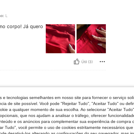
o:
L
 no corpo! Já quero
Útil (3)
 132 lbs, Formato do corpo: Triângulo Invertido, Busto: 95 cm / 37 in, Ancas: 100
Peso:
60 kg / 132 lbs
s e tecnologias semelhantes em nosso site para fornecer o serviço soli
n
Ancas:
100 cm / 39 in
Cintura:
85 cm / 33 in
cia de site possível. Você pode "Rejeitar Tudo", "Aceitar Tudo" ou defi
ookie a qualquer momento de sua escolha. Ao selecionar "Aceitar Tudo"
opcionais, que nos ajudam a analisar o tráfego, oferecer funcionalida
onteúdo e os anúncios para complementar sua experiência de compra
 fotos
tar Tudo", você permite o uso de cookies estritamente necessários que
pode desativá-los alterando as configurações do seu navegador, mas is