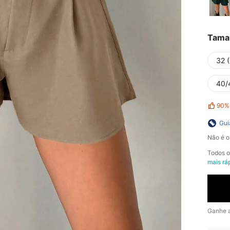
Tama
32 
40/
90%
Gui
Não é o
Todos 
mais rá
Ganhe 