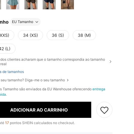
nho
EU Tamanho
(XXS)
34 (XS)
36 (S)
38 (M)
42 (L)
dos clientes acharam que o tamanho correspondia ao tamanho
real
a de tamanhos
 seu tamanho? Diga-me o seu tamanho
os Tamanho são enviados da EU Warehouse oferecendo
entrega
pida
.
ADICIONAR AO CARRINHO
até
17
pontos SHEIN calculados no checkout.