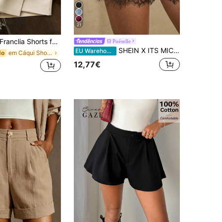
21
a Shorts femininos, saias femininas, shorts cáqui versáteis de cintura alta com bainha assimétrica e fivela de metal para o dia a dia, saia feminina, saia-shorts evasê de tecido de alfaiataria com bainha dupla e fenda, vestido e calça feminina com pregas laterais, shorts femininos, roupas femininas casuais, shorts de alfaiataria femininos, minissaia evasê slim de cintura alta, roupa casual versátil e moderna, roupa urbana para professoras e profissionais, shorts e saia femininos casuais de cor sólida e versáteis, shorts de verão, shorts cáqui de primavera, roupas femininas de verão
Poéselle
SHEIN X ITS MICH Poéselle Shorts femininos confortáveis de cor sólida com detalhes em renda.
EU Warehouse
em Cáqui Shorts Femininos
do
12,77€