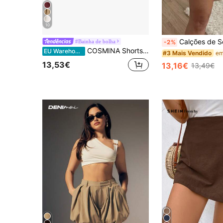
10
Calções de Senhora Plissados em Tecido Alaranjado, Perna Reta sem Elast
#Bainha de bolha
-2%
COSMINA Shorts com bainha floral de cor sólida e doce, verão
EU Warehouse
#3 Mais Vendido
13,53€
13,16€
13,49€