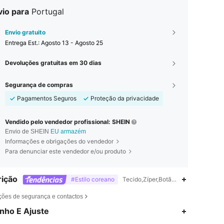
vio para
Portugal
Envio gratuito
Entrega Est.:
Agosto 13 - Agosto 25
Devoluções gratuitas em 30 dias
Segurança de compras
Pagamentos Seguros
Proteção da privacidade
Vendido pelo vendedor profissional: SHEIN
Envio de SHEIN
EU armazém
Informações e obrigações do vendedor
Para denunciar este vendedor e/ou produto
ição
#Estilo coreano
Tecido,Zíper,Botão,Bolso,Lavagem d
ções de segurança e contactos
4,77
8.3K
1.2M
nho E Ajuste