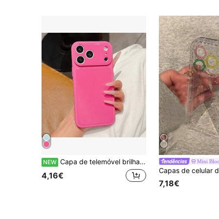
Capa de telemóvel brilhante de cor sólida com janela grande para câmara, azul pastel e rosa choque, minimalista, fofa e feminina, à prova de choques, para iPhone 17 16 15 14 13 Pro Max
Mini Bl
NEW
4,16€
7,18€