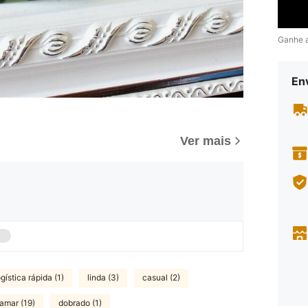
Ganhe 
En
Ver mais
ogística rápida (1)
linda (3)
casual (2)
amar (19)
dobrado (1)