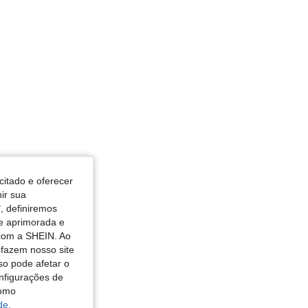
4,89
279
21K
4,89
279
21K
4,89
279
21K
citado e oferecer
nir sua
, definiremos
de aprimorada e
 com a SHEIN. Ao
 fazem nosso site
so pode afetar o
nfigurações de
como
de.