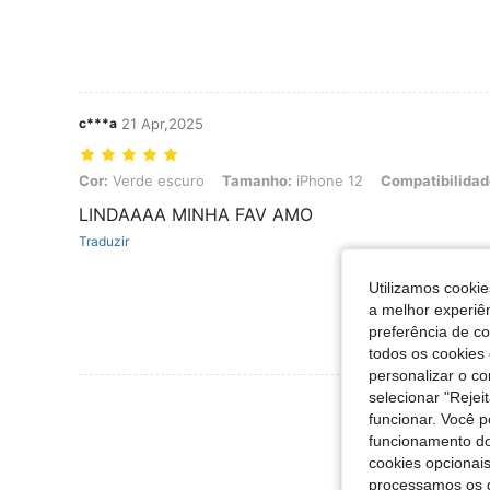
c***a
21 Apr,2025
Cor: Verde escuro, Tamanho: iPhone 12, Compatibilidade com celula
Cor:
Verde escuro
Tamanho:
iPhone 12
Compatibilidad
LINDAAAA MINHA FAV AMO
Traduzir
Utilizamos cookie
a melhor experiên
preferência de c
todos os cookies 
personalizar o c
selecionar "Rejei
Ver Mais Ava
funcionar. Você 
funcionamento do
cookies opcionai
processamos os 