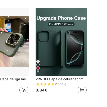
22
DECOPHONE Capa de liga metálica de luxo com cobertura total, cor sólida fosca transparente integrada, para câmera com protetor de lente com letras, compatível com iPhone 17, 17 Pro, 17 Air, 17 Pro Max, 16, 15, 14, 13, 12 Pro Max, 11 e 15 Pro Max. Presente ideal para o aniversário de primavera.
VRNOEI Capa de celular aprimorada, adequada para iPhone 17 Pro Max, compatível com iPhone 16, 11, 12, 13, 14, 15 Pro Max Plus e série 17 Air. Acessórios para capa traseira anti-queda.
(1000+)
3,84€