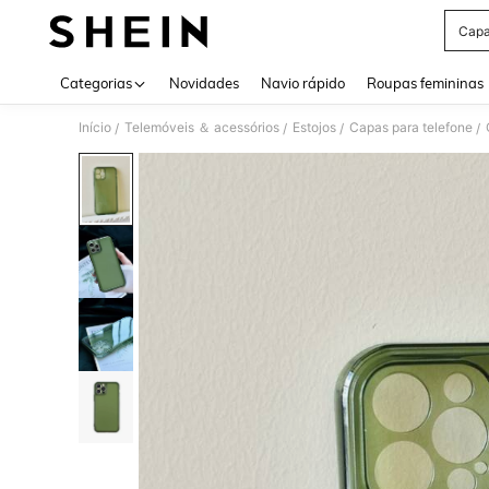
Capa
Use up 
Categorias
Novidades
Navio rápido
Roupas femininas
Início
Telemóveis ＆ acessórios
Estojos
Capas para telefone
/
/
/
/