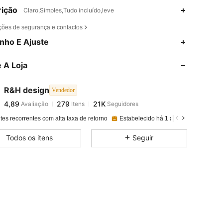
ição
Claro,Simples,Tudo incluído,leve
ções de segurança e contactos
4,89
279
21K
nho E Ajuste
 A Loja
4,89
279
21K
R&H design
Vendedor
4,89
279
21K
Avaliação
Itens
Seguidores
a***t
pago
1 dia atrás
tes recorrentes com alta taxa de retorno
Estabelecido há 1 ano
200K Vendi
4,89
279
21K
Todos os itens
Seguir
4,89
279
21K
4,89
279
21K
4,89
279
21K