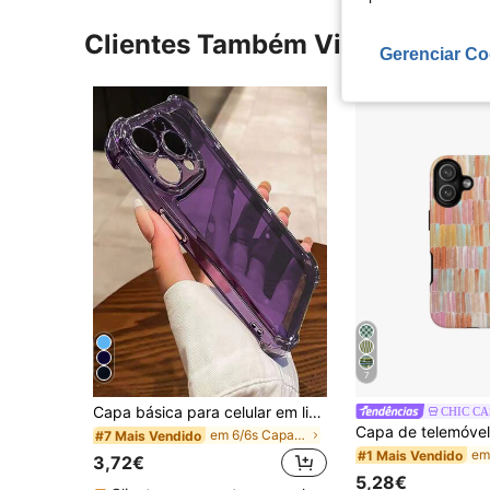
Clientes Também Visitaram
Gerenciar Co
7
Capa básica para celular em liga metálica, com proteção de tela, material sólido, colorida, pintada com efeito metálico eletrogalvanizado, à prova de choque, compatível com iPhone 16/16 Pro/16 Plus/16 Pro Max/17 Pro Max/17 Pro/17/17 Air, roxa, translúcida, ideal para presente de primavera, presente de aniversário para mães
CHIC CA
em 6/6s Capas básicas para telemóvel
#7 Mais Vendido
#1 Mais Vendido
3,72€
5,28€