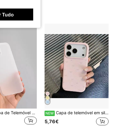
r Tudo
1pc Nova Capa de Telemóvel Transparente com Diamante Brilhante de Luxo, Adequada para iPhone 17/17 Pro Max/16/15/14 Plus/13/12/11 Pro Max, Ótimo Presente para Amigos
Capa de telemóvel em silicone líquido com design de padrão de laço e bolinhas, macia e antichoque, para iPhone 17 Pro Max, 16, 15, 14 Plus, 13, 12, 11
NEW
5,76€