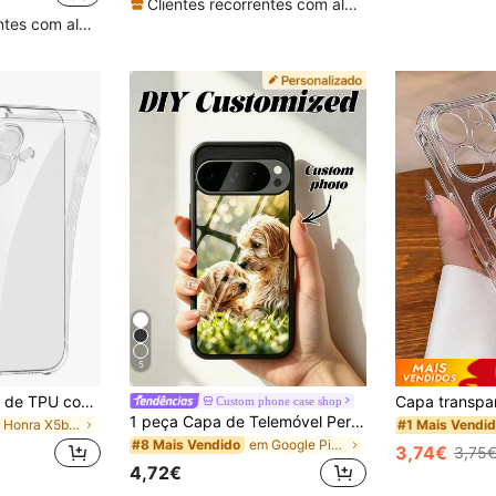
Clientes recorrentes com alta taxa de retorno
Clientes recorrentes com alta taxa de retorno
5
Capa transparente de TPU compatível com iPhone 17 16 15 14 13 12 11 Pro Max Plus Mini Air SE3 SE2 8 7 6 Plus, com cantos reforçados para proteção contra quedas, resistente ao amarelamento e ultrafina. Versão internacional, não é a versão nacional.
Custom phone case shop
1 peça Capa de Telemóvel Personalizada Transparente com Proteção Compatível com Pixel 10a/Pixel 9 Pro/9 Pro XL/9A/Pixel 8 Pro/7 Pro XL/6A/11a, 17 Pro Max/Air/16 Pro Max/15 Pro Max e Outros Modelos, S26/S26 Ultra/S25/S25 Ultra/S24/S23/S22/A56/A57/A55/A54/A53/A52/S25/S24/S23/A07/A17/A26/A27 e Outros 10 Pro/10a/10 Pro XL/G85/E14 e Outros Modelos Android
em Honra X5b Capas de telefone
#1 Mais Vendi
em Google Pixel 6a 5G Capas de telemóvel personali
#8 Mais Vendido
3,74€
3,75
4,72€