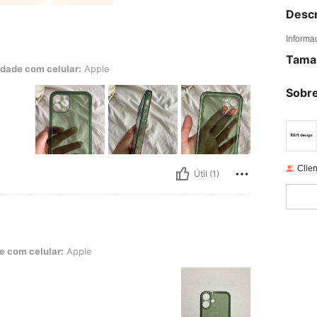
Descr
Informa
Tama
lular: Apple
dade com celular:
Apple
Sobre
Clien
Útil (1)
r: Apple
e com celular:
Apple