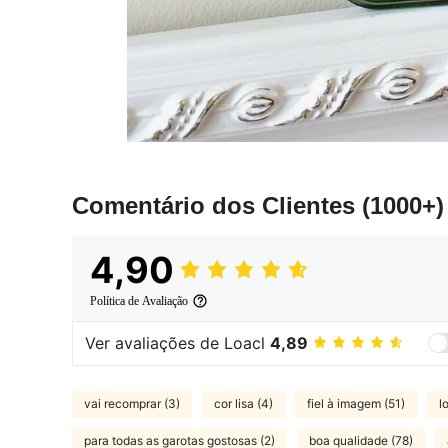
Comentário dos Clientes
(1000+)
4,90
Política de Avaliação
Ver avaliações de Loacl
4,89
vai recomprar (3)
cor lisa (4)
fiel à imagem (51)
l
para todas as garotas gostosas (2)
boa qualidade (78)