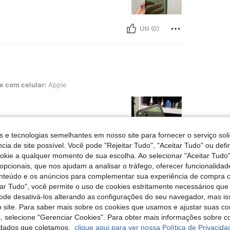
Útil (0)
r: Apple
e com celular:
Apple
s e tecnologias semelhantes em nosso site para fornecer o serviço soli
cia de site possível. Você pode "Rejeitar Tudo", "Aceitar Tudo" ou defi
ookie a qualquer momento de sua escolha. Ao selecionar "Aceitar Tudo"
Útil (0)
opcionais, que nos ajudam a analisar o tráfego, oferecer funcionalida
onteúdo e os anúncios para complementar sua experiência de compra
tar Tudo", você permite o uso de cookies estritamente necessários que
liações
pode desativá-los alterando as configurações do seu navegador, mas is
 site. Para saber mais sobre os cookies que usamos e ajustar suas co
s, selecione "Gerenciar Cookies". Para obter mais informações sobre 
dados que coletamos,
clique aqui para ver nossa Política de Privacida