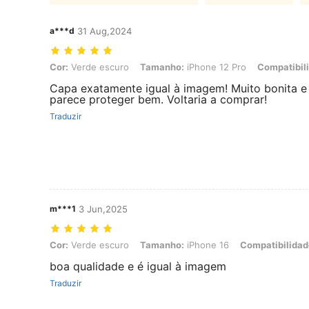
a***d
31 Aug,2024
Cor: Verde escuro, Tamanho: iPhone 12 Pro, Compatibilidade com ce
Cor:
Verde escuro
Tamanho:
iPhone 12 Pro
Compatibili
Capa exatamente igual à imagem! Muito bonita e
parece proteger bem. Voltaria a comprar!
Traduzir
m***1
3 Jun,2025
Cor: Verde escuro, Tamanho: iPhone 16, Compatibilidade com celula
Cor:
Verde escuro
Tamanho:
iPhone 16
Compatibilidad
boa qualidade e é igual à imagem
Traduzir