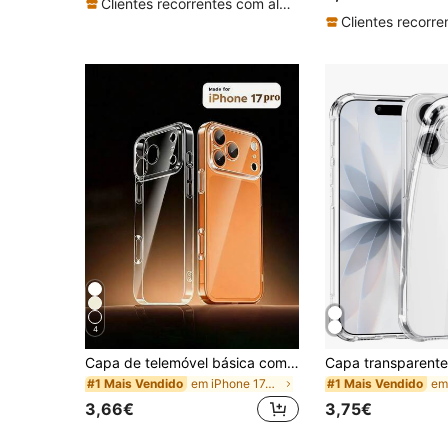
Clientes recorrentes com alta taxa de retorno
4
Capa de telemóvel básica com cobertura total e proteção integrada para lente, transparente, grossa e anti-queda, compatível com 17/17 Air/17 Pro/17 Pro Max/16 Pro Max/16/16 Pro/16 Plus/16E/15/15 Plus/15 Pro/15 Pro Max/14/14 Plus/14 Pro/14 Pro Max/13/13 Pro/13 Pro Max/12/12 Pro/12 Pro Max/11/11 Pro/11 Pro Max/XS/XR/8 Plus/7 Plus/SE2
em iPhone 17e Capas básicas para telemóvel
#1 Mais Vendido
#1 Mais Vendido
3,66€
3,75€