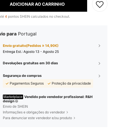
ADICIONAR AO CARRINHO
até
4
pontos SHEIN calculados no checkout.
vio para
Portugal
Envio gratuito(Pedidos ≥ 14,90€)
Entrega Est.:
Agosto 13 - Agosto 25
Devoluções gratuitas em 30 dias
Segurança de compras
Pagamentos Seguros
Proteção da privacidade
Vendido pelo vendedor profissional: R&H
Marketplace
design
Envio de SHEIN
Informações e obrigações do vendedor
Para denunciar este vendedor e/ou produto