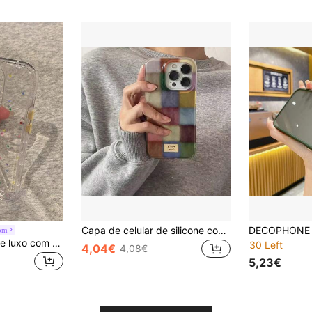
Capa de celular de silicone com estampa xadrez fofa e moderna (1 unidade). Capa traseira transparente de silicone macio com estampa xadrez fofa da INS Dopamine, compatível com iPhone 17/17 Pro/17 Pro Max/16/15/14/13/12 Pro Max. Presente de aniversário de primavera.
oom
Capas de celular de luxo com estampa de bolinhas, resistentes a impactos, com lente de flores e bolinhas, compatíveis com 17, com borda transparente brilhante, capa protetora premium compatível com iPhone 16 Pro Max, 15, 14 e 13, elegante e resistente a quedas, perfeita para a primavera e aniversários.
30 Left
4,04€
4,08€
5,23€