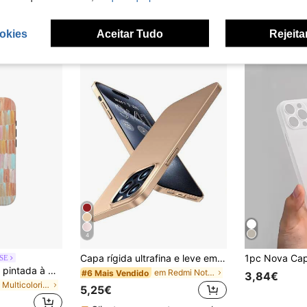
okies
Aceitar Tudo
Rejeita
4
Capa rígida ultrafina e leve em policarbonato (1 unidade), compatível com iPhone 16, 15, 14, 13, 12, 11 Pro, Plus, Max, Mini, 7, 8, SE, 16e, 7P, X, XR, Xs Max e Galaxy S25 Ultra, S24, S23 Ultra, S22, S21, S25 Edge e Série A. Resistente à água, impactos e arranhões.
SE
Capa de telemóvel pintada à mão com riscas verticais, capa de telemóvel neutra rosa laranja azul compatível com iPhone 17 16 15 14 13 12 11 Pro Max
em Redmi Note 10 Capas básicas para telemóvel
#6 Mais Vendido
3,84€
em Multicolorido Capas de telemóvel da moda
5,25€