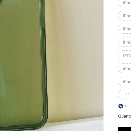
iPh
iPh
iPh
iPh
IPh
iPh
iPho
11
Gui
Quant