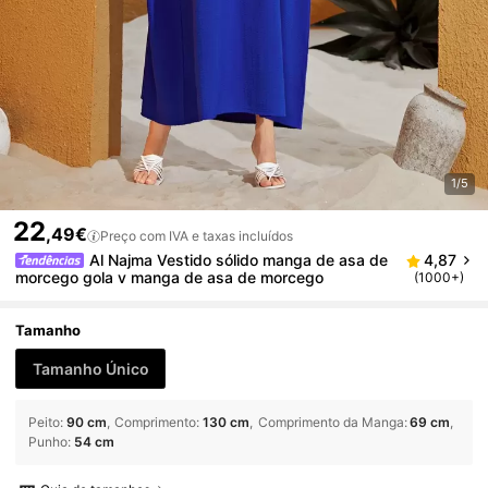
1/5
22
,49€
Preço com IVA e taxas incluídos
Al Najma Vestido sólido manga de asa de
4,87
morcego gola v manga de asa de morcego
(1000+)
Tamanho
Tamanho Único
Peito
:
90 cm
Comprimento
:
130 cm
Comprimento da Manga
:
69 cm
Punho
:
54 cm