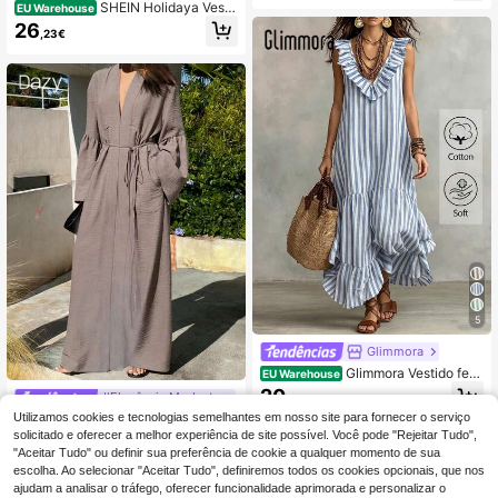
SHEIN Holidaya Vesti
gas, com fecho de correr lateral
EU Warehouse
do longo feminino casual para o dia
26
,23€
a dia, cor sólida, com cintura marca
da e botões frontais.
5
Glimmora
Glimmora Vestido femi
EU Warehouse
nino casual listrado com barra franz
20
#Elegância Modesta
,29€
ida para férias
Utilizamos cookies e tecnologias semelhantes em nosso site para fornecer o serviço
DAZY Vestido longo c
EU Warehouse
asual solto para mulher, cor lisa, de
solicitado e oferecer a melhor experiência de site possível. Você pode "Rejeitar Tudo",
13
,79€
-14%
16,09€
cote em V, manga comprida, design
"Aceitar Tudo" ou definir sua preferência de cookie a qualquer momento de sua
plissado
escolha. Ao selecionar "Aceitar Tudo", definiremos todos os cookies opcionais, que nos
ajudam a analisar o tráfego, oferecer funcionalidade aprimorada e personalizar o