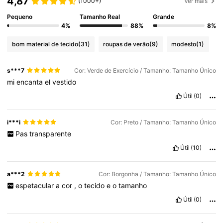
4,87
(1000+)
Ver mais
Pequeno
Tamanho Real
Grande
594K Seguidores
4,85
4%
88%
8%
bom material de tecido
(31)
roupas de verão
(9)
modesto
(1)
594K Seguidores
4,85
s***7
Cor: Verde de Exercício / Tamanho: Tamanho Único
mi
encanta
el
vestido
594K Seguidores
4,85
Útil
(0)
594K Seguidores
4,85
i***i
Cor: Preto / Tamanho: Tamanho Único
Pas
transparente
Útil
(10)
594K Seguidores
4,85
a***2
Cor: Borgonha / Tamanho: Tamanho Único
espetacular
a
cor
,
o
tecido
e
o
tamanho
Útil
(0)