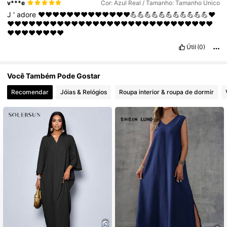
v***e
Cor: Azul Real / Tamanho: Tamanho Único
J
'
adore
❤️❤️❤️❤️❤️❤️❤️❤️❤️❤️❤️❤️❤️💪💪💪💪💪💪💪💪💪💪💪❤️
❤️❤️❤️❤️❤️❤️❤️❤️❤️❤️❤️❤️❤️❤️❤️❤️❤️❤️❤️❤️❤️❤️❤️❤️❤️❤️❤️❤️❤️
❤️❤️❤️❤️❤️❤️❤️❤️
Útil
(0)
Você Também Pode Gostar
Recomendar
Jóias & Relógios
Roupa interior & roupa de dormir