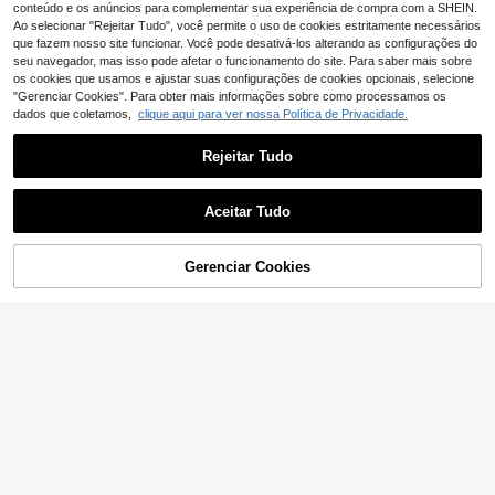
conteúdo e os anúncios para complementar sua experiência de compra com a SHEIN.
Ao selecionar "Rejeitar Tudo", você permite o uso de cookies estritamente necessários
que fazem nosso site funcionar. Você pode desativá-los alterando as configurações do
seu navegador, mas isso pode afetar o funcionamento do site. Para saber mais sobre
os cookies que usamos e ajustar suas configurações de cookies opcionais, selecione
"Gerenciar Cookies". Para obter mais informações sobre como processamos os
dados que coletamos,
clique aqui para ver nossa Política de Privacidade.
Rejeitar Tudo
Aceitar Tudo
Desculpe, este produto está esgotado.
25
#Noite de Gala
Gerenciar Cookies
SEMELHANTE
26
SHEIN PETITE Vestido
EU Warehouse
longo vermelho elegante com bainh
13
Elenzga
,85€
a evasê e mangas curtas de morce
Elenzga Vestido femin
go, vestidos de outono para mulher,
EU Warehouse
ino elegante em tom vermelho borg
para mulher petite
17
,81€
onha com estampa de folhas, mang
as curtas franzidas e modelagem e
vasê, ideal para primavera/verão.