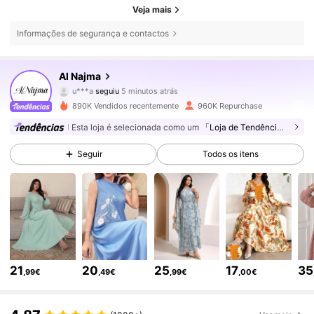
Veja mais
Informações de segurança e contactos
594K Seguidores
4,85
Al Najma
u***a
seguiu
5 minutos atrás
r***9
está a navegar
594K Seguidores
4,85
890K Vendidos recentemente
960K Repurchase
Esta loja é selecionada como um
「Loja de Tendências」
594K Seguidores
4,85
Seguir
Todos os itens
594K Seguidores
4,85
594K Seguidores
4,85
21
20
25
17
35
,99€
,49€
,99€
,00€
594K Seguidores
4,85