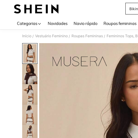
Bikin
Use up 
Categorias
Novidades
Navio rápido
Roupas femininas
Início
Vestuário Feminino
Roupas Femininas
Femininos Tops, B
/
/
/