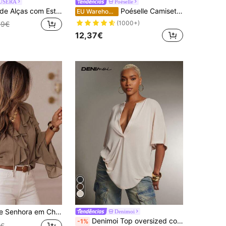
USERA
Poéselle
MUSERA Top de Alças com Estampa Gráfica "Girl Whatever" Amarelo Primavera Verão Férias Férias Ibiza Elegante Casual Carnaval Festival Y2K
Poéselle Camiseta casual feminina de manga curta com gola polo listrada, verão
EU Warehouse
(1000+)
49€
12,37€
Top Elegante Semitransparente com Mangas Sino, Camisa de Estilo Boémio Romântico, Adequada para Moda Casual e do Dia a Dia
Denimoi
Denimoi Top oversized com decote profundo semitransparente e gola alta, estilo streetwear, tops polo oversized sensuais.
-1%
8€