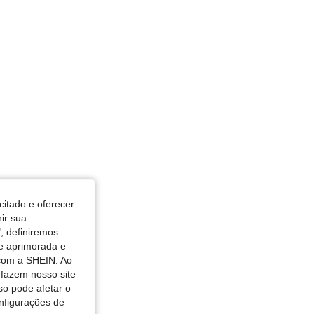
: Multicolorido, Tamanho: S
citado e oferecer
nir sua
, definiremos
de aprimorada e
 com a SHEIN. Ao
 fazem nosso site
so pode afetar o
nfigurações de