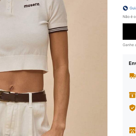
Gui
Não é o
Ganhe 
En