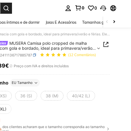
0
0
ar. Press Enter to select.
as íntimas e de dormir
Joias E Acessórios
Tamanhos grandes
Sapa
MUSERA Camisa polo cropped de malha macia com gola e bordado, ideal para primavera/verão e férias. Elegante e perfeita para as férias.
MUSERA Camisa polo cropped de malha
com gola e bordado, ideal para primavera/verão e
 Elegante e perfeita para as férias.
z2411136717885787
(12 Comentários)
39€
ICE AND AVAILABILITY
Preço com IVA e direitos incluídos
nho
EU Tamanho
(XS)
36 (S)
38 (M)
40/42 (L)
(XL)
ft
dos clientes acharam que o tamanho correspondia ao tamanho
%