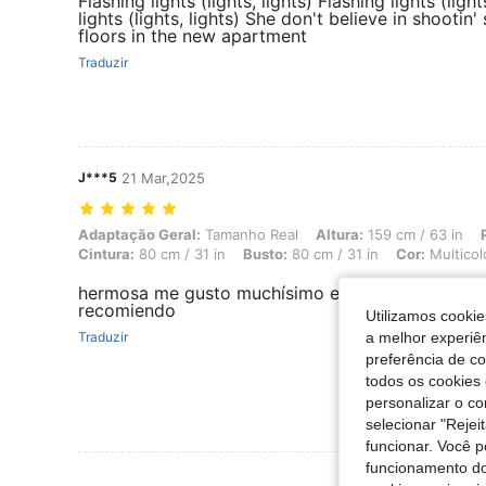
Flashing lights (lights, lights) Flashing lights (light
lights (lights, lights) She don't believe in shooti
floors in the new apartment
Traduzir
J***5
21 Mar,2025
Adaptação Geral: Tamanho Real, Altura: 159 cm / 63 in, Peso: 61 kg /
Adaptação Geral:
Tamanho Real
Altura:
159 cm / 63 in
Cintura:
80 cm / 31 in
Busto:
80 cm / 31 in
Cor:
Multicol
hermosa me gusto muchísimo estoy contenta y cl
recomiendo
Utilizamos cookie
a melhor experiên
Traduzir
preferência de c
todos os cookies 
personalizar o c
selecionar "Rejei
funcionar. Você 
funcionamento do
Ver Mais Ava