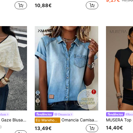
10,88€
5
plum
Omancia
#Rec
ote em V profundo, cintura franzida e barra com babados, elegante camisa ajustada com detalhes contrastantes.
Omancia Camisa feminina casual de manga curta com bolso e abotoamento simples, com efeito jeans.
EU Warehouse
14,40€
)
13,49€