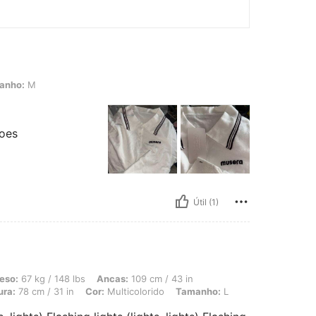
anho:
M
toes
Útil (1)
 148 lbs, Ancas: 109 cm / 43 in, Busto: 98 cm / 39 in, Formato do corpo: Ampulhet
eso:
67 kg / 148 lbs
Ancas:
109 cm / 43 in
ura:
78 cm / 31 in
Cor:
Multicolorido
Tamanho:
L