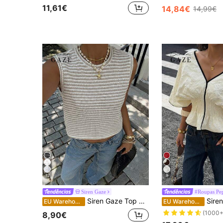
11,61€
14,84€
14,99€
12
9
Siren Gaze
#Roupas Pe
Siren Gaze Top de alças casual solto para mulher, adequado para verão e uso casual, verão para mulher, Y2k
Siren Gaze Blusa feminina de cor sólida com dec
EU Warehouse
EU Warehouse
(1000+
8,90€