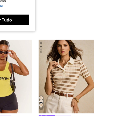
como
de.
r Tudo
11