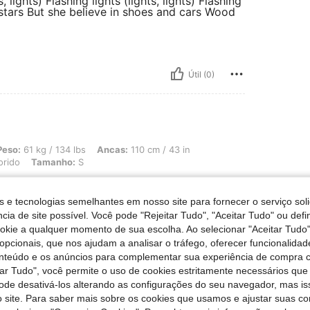
s, lights) Flashing lights (lights, lights) Flashing
n' stars But she believe in shoes and cars Wood
Útil (0)
 134 lbs, Ancas: 110 cm / 43 in, Cintura: 80 cm / 31 in, Busto: 80 cm / 31 in, Cor
Peso:
61 kg / 134 lbs
Ancas:
110 cm / 43 in
orido
Tamanho:
S
aro que la
s e tecnologias semelhantes em nosso site para fornecer o serviço soli
cia de site possível. Você pode "Rejeitar Tudo", "Aceitar Tudo" ou defi
ookie a qualquer momento de sua escolha. Ao selecionar "Aceitar Tudo"
opcionais, que nos ajudam a analisar o tráfego, oferecer funcionalida
onteúdo e os anúncios para complementar sua experiência de compra
Útil (0)
tar Tudo", você permite o uso de cookies estritamente necessários que
pode desativá-los alterando as configurações do seu navegador, mas is
 site. Para saber mais sobre os cookies que usamos e ajustar suas co
liações