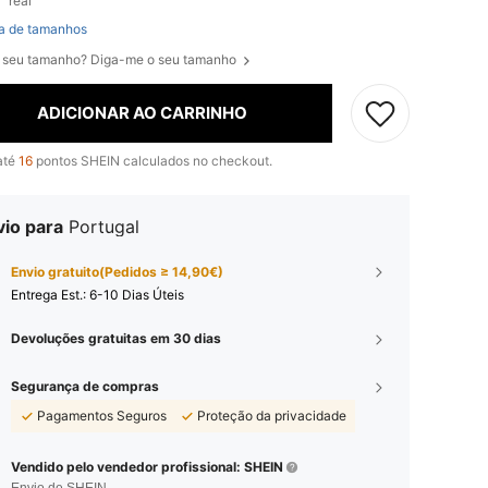
real
a de tamanhos
 seu tamanho? Diga-me o seu tamanho
ADICIONAR AO CARRINHO
até
16
pontos SHEIN calculados no checkout.
vio para
Portugal
Envio gratuito(Pedidos ≥ 14,90€)
Entrega Est.:
6-10 Dias Úteis
Devoluções gratuitas em 30 dias
Segurança de compras
Pagamentos Seguros
Proteção da privacidade
Vendido pelo vendedor profissional: SHEIN
Envio de SHEIN