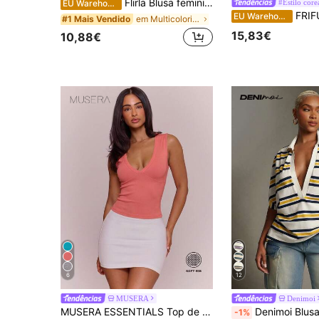
Flirla Blusa feminina cropped de manga curta oversized com bordado de borboleta azul listrada.
#Estilo cor
EU Warehouse
FRIFUL Camiseta feminina listrad
EU Warehouse
em Multicolorido Blusas de escritório macias
#1 Mais Vendido
15,83€
10,88€
6
12
MUSERA
Denimoi
MUSERA ESSENTIALS Top de regata curto ajustado sem mangas com decote em V profundo, canelado macio, estilo simples e fofo, básico essencial para o dia a dia, primavera, verão e férias
Denimoi Blusa polo listrada oversized com g
-1%