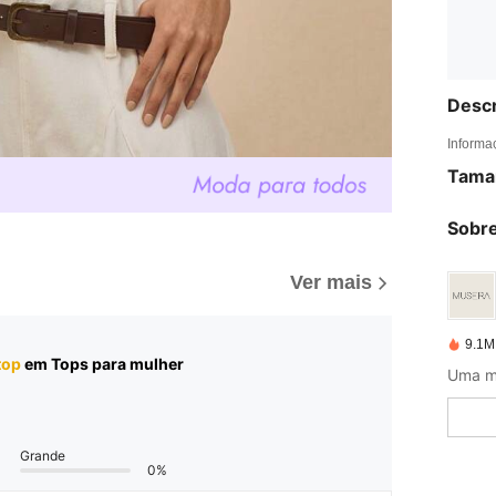
Descr
Informa
Tama
Sobre
Ver mais
9.1M
top
em Tops para mulher
Uma m
Grande
0%