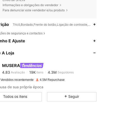
Informações e obrigações do vendedor
Para denunciar este vendedor e/ou produto
ição
Tricô,Bordado,Frente do botão,Ligação de contraste,Semi-transparente
ções de segurança e contactos
4,83
19K
4.3M
nho E Ajuste
 A Loja
4,83
19K
4.3M
MUSERA
4,83
19K
4.3M
Avaliação
Itens
Seguidores
s***7
pago
1 dia atrás
 Vendidos recentemente
4.5M Repurchase
4,83
19K
4.3M
usa de sua própria época
Todos os itens
Seguir
4,83
19K
4.3M