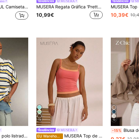
eano
MUSERA
M
a preta e branca, gola polo solta, manga curta, casual, verão, camiseta grande
MUSERA Regata Gráfica 'Pretty & Problematic' Primavera Verão Festival Ibiza Férias Y2K Vintage
10,99€
10,39€
10,
14
10
Blusa de Senhora em Chiffon com Decote em V e Babados, 
MUSERA
-15%
ola e decote profundo. Blusas da moda.
MUSERA Top de alças duplas com decote quadrado, ideal para primavera/verão, férias, aeroporto, boho, Ibiza, elegante, fofo, Y2K, festival e casual.
EU Warehouse
9,27€
10,9