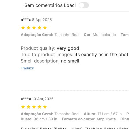
Sem comentários Loacl
n***s
8 Apr,2025
Adaptação Geral: Tamanho Real, Cor: Multicolorido, Tamanho: M
Adaptação Geral:
Tamanho Real
Cor:
Multicolorido
Tam
Product quality
:
very good
True to product images
:
its exactly as in the pho
Smell description
:
no smell
Traduzir
e***e
10 Apr,2025
Adaptação Geral: Tamanho Real, Altura: 171 cm / 67 in, Peso: 67 kg /
Adaptação Geral:
Tamanho Real
Altura:
171 cm / 67 in
P
Busto:
98 cm / 39 in
Formato do corpo:
Ampulheta
Cint