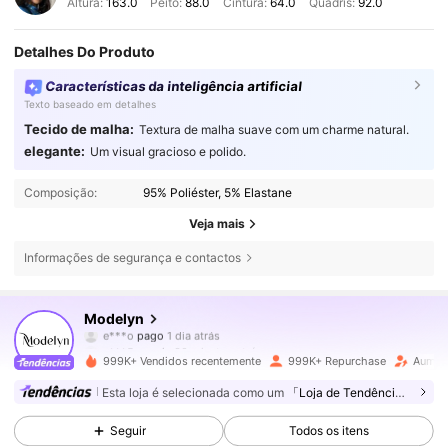
Altura:
163.0
Peito:
88.0
Cintura:
64.0
Quadris:
92.0
Detalhes Do Produto
Características da inteligência artificial
Texto baseado em detalhes
Tecido de malha:
Textura de malha suave com um charme natural.
elegante:
Um visual gracioso e polido.
Composição:
95% Poliéster, 5% Elastane
Veja mais
Informações de segurança e contactos
1.2M Seguidores
4,85
Modelyn
c***5
seguiu
30 minutos atrás
999K+ Vendidos recentemente
999K+ Repurchase
Aumen
1.2M Seguidores
4,85
Esta loja é selecionada como um
「Loja de Tendências」
Seguir
Todos os itens
1.2M Seguidores
4,85