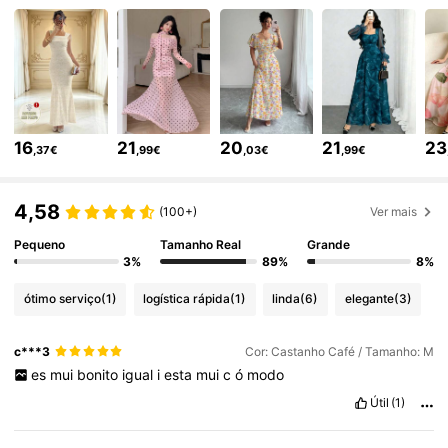
1.2M Seguidores
4,85
1.2M Seguidores
4,85
16
21
20
21
23
,37€
,99€
,03€
,99€
1.2M Seguidores
4,85
4,58
(100+)
Ver mais
Pequeno
Tamanho Real
Grande
1.2M Seguidores
4,85
3%
89%
8%
ótimo serviço
(1)
logística rápida
(1)
linda
(6)
elegante
(3)
1.2M Seguidores
4,85
c***3
Cor: Castanho Café / Tamanho: M
es
mui
bonito
igual
i
esta
mui
c
ó
modo
1.2M Seguidores
4,85
Útil
(1)