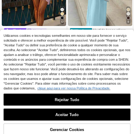
17
9
Vestido longo plissado
Aloruh
EU Warehouse
de gola oblíqua para mulher, cor lis
23
Utilizamos cookies e tecnologias semelhantes em nosso site para fornecer o serviço
Aloruh Vestido curto f
EU Warehouse
,49€
a, ajustado e emagrecedor, elegant
eminino sem mangas, de cor sólida,
solicitado e oferecer a melhor experiência de site possível. Você pode "Rejeitar Tudo",
16
e e sexy, vestido de festa de verão,
,33€
16,49€
ideal para férias na praia.
"Aceitar Tudo" ou definir sua preferência de cookie a qualquer momento de sua
chique e elegante
escolha. Ao selecionar "Aceitar Tudo", definiremos todos os cookies opcionais, que nos
ajudam a analisar o tráfego, oferecer funcionalidade aprimorada e personalizar o
conteúdo e os anúncios para complementar sua experiência de compra com a SHEIN.
Ao selecionar "Rejeitar Tudo", você permite o uso de cookies estritamente necessários
que fazem nosso site funcionar. Você pode desativá-los alterando as configurações do
seu navegador, mas isso pode afetar o funcionamento do site. Para saber mais sobre
os cookies que usamos e ajustar suas configurações de cookies opcionais, selecione
"Gerenciar Cookies". Para obter mais informações sobre como processamos os
dados que coletamos,
clique aqui para ver nossa Política de Privacidade.
Rejeitar Tudo
Aceitar Tudo
Gerenciar Cookies
ADICIONAR AO CARRINHO
15