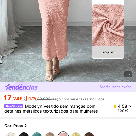
1/7
17
,24€
-17%
20,99€
Preço com IVA e taxas incluídos
Modelyn Vestido sem mangas com
4,58
detalhes metálicos texturizados para mulheres
(100+)
Cor: Rosa