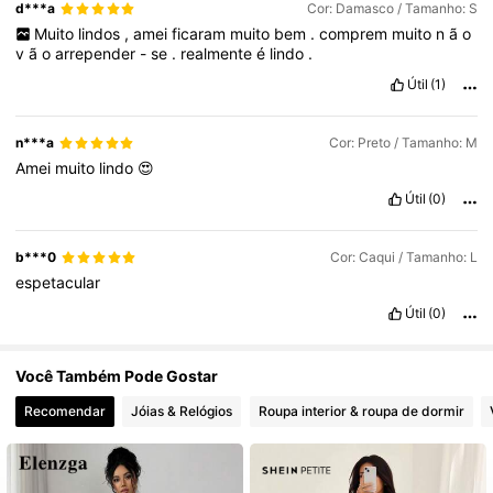
d***a
Cor: Damasco / Tamanho: S
1.2M Seguidores
4,85
Muito
lindos
,
amei
ficaram
muito
bem
.
comprem
muito
n
ã
o
v
ã
o
arrepender
-
se
.
realmente
é
lindo
.
Útil
(1)
1.2M Seguidores
4,85
n***a
Cor: Preto / Tamanho: M
Amei
muito
lindo
😍
Útil
(0)
b***0
Cor: Caqui / Tamanho: L
espetacular
Útil
(0)
Você Também Pode Gostar
Recomendar
Jóias & Relógios
Roupa interior & roupa de dormir