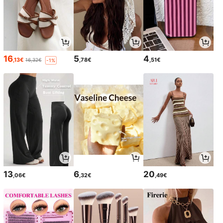
16
5
4
,13€
,78€
,51€
16,32€
-1%
13
6
20
,06€
,32€
,49€