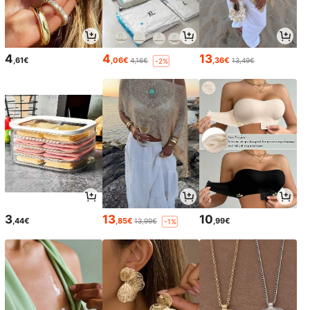
4
4
13
,61€
,06€
,36€
4,16€
13,49€
-2%
3
13
10
,44€
,85€
,99€
13,99€
-1%