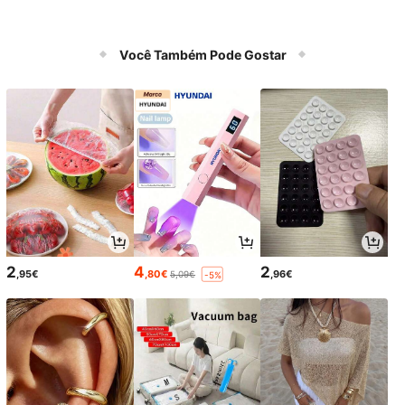
Você Também Pode Gostar
2
4
2
,95€
,80€
,96€
5,09€
-5%