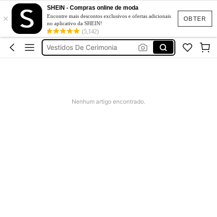
Fato De Banho Mulher
SHEIN - Compras online de moda
×
Elitara
Encontre mais descontos exclusivos e ofertas adicionais
OBTER
no aplicativo da SHEIN!
Vestidos De Verão
(5,142)
Vestidos De Cerimonia
Bikini
Fato De Banho Mulher
Elitara
Nenhum artigo encontrado.