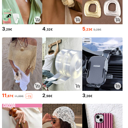
3
4
5
,29€
,32€
,23€
5,28€
11
2
3
,87€
,98€
,26€
11,99€
-1%