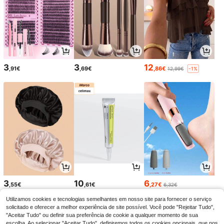
3
3
12
,91€
,69€
,86€
12,99€
-1%
3
10
6
,55€
,61€
,27€
6,32€
Utilizamos cookies e tecnologias semelhantes em nosso site para fornecer o serviço
solicitado e oferecer a melhor experiência de site possível. Você pode "Rejeitar Tudo",
"Aceitar Tudo" ou definir sua preferência de cookie a qualquer momento de sua
escolha. Ao selecionar "Aceitar Tudo", definiremos todos os cookies opcionais, que nos