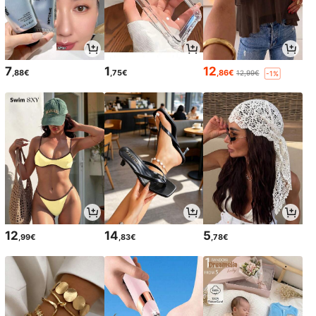
7
1
12
,88€
,75€
,86€
12,99€
-1%
12
14
5
,99€
,83€
,78€