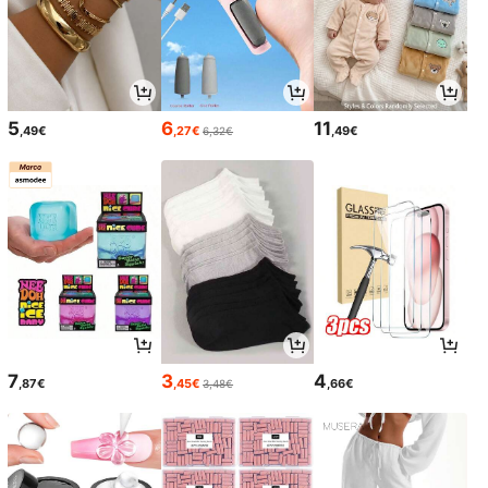
5
6
11
,49€
,27€
,49€
6,32€
7
3
4
,87€
,45€
,66€
3,48€