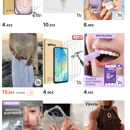
4
10
6
,42€
,61€
,48€
13
4
4
,85€
,90€
,15€
13,99€
-1%