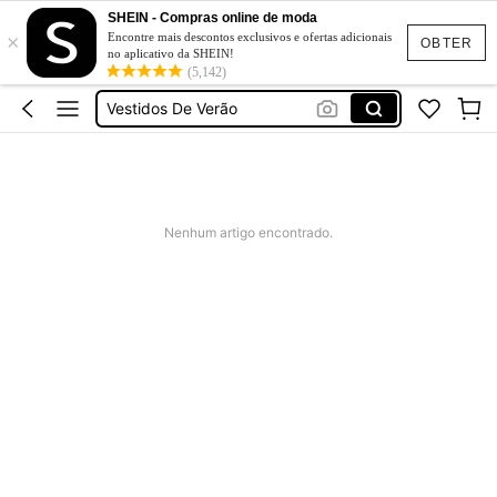
Fato De Banho Mulher
SHEIN - Compras online de moda
×
Elitara
Encontre mais descontos exclusivos e ofertas adicionais
OBTER
no aplicativo da SHEIN!
Vestidos De Verão
(5,142)
Vestidos De Cerimonia
Bikini
Fato De Banho Mulher
Elitara
Nenhum artigo encontrado.