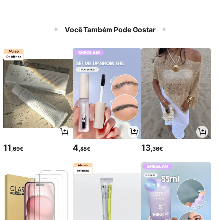
Você Também Pode Gostar
11
4
13
,69€
,88€
,36€