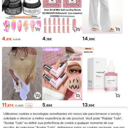
4
4
14
,61€
,18€
,99€
4,64€
11
5
13
,87€
,88€
,99€
11,99€
-1%
Utilizamos cookies e tecnologias semelhantes em nosso site para fornecer o serviço
solicitado e oferecer a melhor experiência de site possível. Você pode "Rejeitar Tudo",
"Aceitar Tudo" ou definir sua preferência de cookie a qualquer momento de sua
escolha. Ao selecionar "Aceitar Tudo", definiremos todos os cookies opcionais, que nos