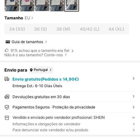
Tamanho
EU
34
(XS)
36
(S)
38
(M)
40/42
(L)
44
(XL)
Guia de tamanhos
91%
achou que o tamanho era fiel
Não é o seu tamanho? Conte-nos
Envio para
Portugal
Envio gratuito(Pedidos ≥ 14,90€)
Entrega Est.:
6-10 Dias Úteis
Devoluções gratuitas em 30 dias
Pagamentos Seguros · Proteção da privacidade
Vendido e enviado pelo vendedor profissional: SHEIN
Informações e obrigações do vendedor
Para denunciar este vendedor e/ou produto