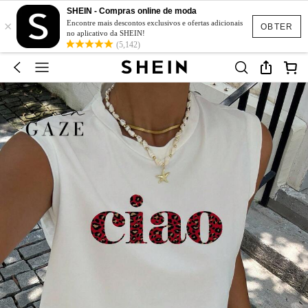
SHEIN - Compras online de moda
×
Encontre mais descontos exclusivos e ofertas adicionais
OBTER
no aplicativo da SHEIN!
(5,142)