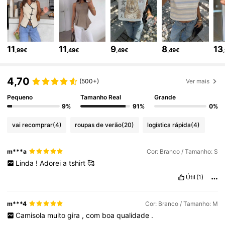
1.2M Seguidores
4,77
11
11
9
8
13
,99€
,49€
,49€
,49€
1.2M Seguidores
4,77
4,70
(500+)
Ver mais
Pequeno
Tamanho Real
Grande
1.2M Seguidores
4,77
9%
91%
0%
vai recomprar
(4)
roupas de verão
(20)
logística rápida
(4)
1.2M Seguidores
4,77
m***a
Cor: Branco / Tamanho: S
Linda
!
Adorei
a
tshirt
🥰
1.2M Seguidores
4,77
Útil
(1)
1.2M Seguidores
4,77
m***4
Cor: Branco / Tamanho: M
Camisola
muito
gira
,
com
boa
qualidade
.