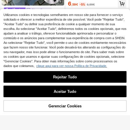
minina, T-shirt casual de estilo stre
9
6
,59€
-5%
6,99€
et com estampado, manga curta, to
p fofo para verão, primavera, férias
Siren Gaze
e boho
Utilizamos cookies e tecnologias semelhantes em nosso site para fornecer o serviço
Siren Gaze Blusa crop
EU Warehouse
ped feminina casual sem mangas c
solicitado e oferecer a melhor experiência de site possível. Você pode "Rejeitar Tudo",
6
,92€
om decote redondo e bordado com
"Aceitar Tudo" ou definir sua preferência de cookie a qualquer momento de sua
pleto, ideal para o verão, com esta
escolha. Ao selecionar "Aceitar Tudo", definiremos todos os cookies opcionais, que nos
mpa de coração.
ajudam a analisar o tráfego, oferecer funcionalidade aprimorada e personalizar o
conteúdo e os anúncios para complementar sua experiência de compra com a SHEIN.
Ao selecionar "Rejeitar Tudo", você permite o uso de cookies estritamente necessários
que fazem nosso site funcionar. Você pode desativá-los alterando as configurações do
seu navegador, mas isso pode afetar o funcionamento do site. Para saber mais sobre
Mostrar artigos semelhantes em stock
Veja tudo
os cookies que usamos e ajustar suas configurações de cookies opcionais, selecione
"Gerenciar Cookies". Para obter mais informações sobre como processamos os
dados que coletamos,
clique aqui para ver nossa Política de Privacidade.
Rejeitar Tudo
Aceitar Tudo
Desculpe, este produto está esgotado.
Camiseta com estampa de floresta t
ropical, modelo 2026, ideal para pa
20 Left
Gerenciar Cookies
ESGOTADO
sseios casuais na primavera e no v
12
8
erão. Cor branca.
,99€
Siren Gaze
Siren Gaze Top de alç
EU Warehouse
as casual solto para mulher, adequa
8
,90€