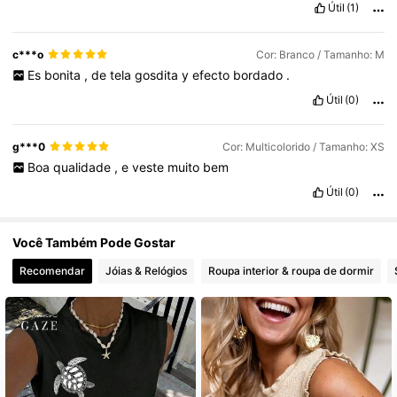
Útil
(1)
1.2M Seguidores
4,77
c***o
Cor: Branco / Tamanho: M
Es
bonita
,
de
tela
gosdita
y
efecto
bordado
.
Útil
(0)
g***0
Cor: Multicolorido / Tamanho: XS
Boa
qualidade
,
e
veste
muito
bem
Útil
(0)
Você Também Pode Gostar
Recomendar
Jóias & Relógios
Roupa interior & roupa de dormir