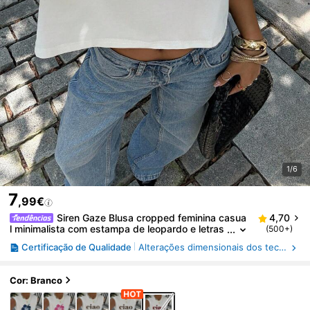
1/6
7
,99€
Siren Gaze Blusa cropped feminina casua
4,70
l minimalista com estampa de leopardo e letras
(500+)
"CIAO", gola redonda e sem mangas, ideal para
Certificação de Qualidade
Alterações dimensionais dos tecidos após a lavagem doméstica, Solidez da cor à lavagem
o verão.
Cor: Branco