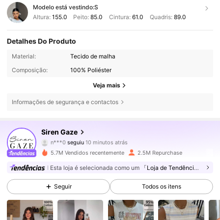
Modelo está vestindo:
S
Altura:
155.0
Peito:
85.0
Cintura:
61.0
Quadris:
89.0
Detalhes Do Produto
Material:
Tecido de malha
Composição:
100% Poliéster
Veja mais
Informações de segurança e contactos
1.2M Seguidores
4,77
Siren Gaze
n***0
seguiu
10 minutos atrás
b***i
está a navegar
1.2M Seguidores
4,77
5.7M Vendidos recentemente
2.5M Repurchase
Esta loja é selecionada como um
「Loja de Tendências」
1.2M Seguidores
4,77
Seguir
Todos os itens
1.2M Seguidores
4,77