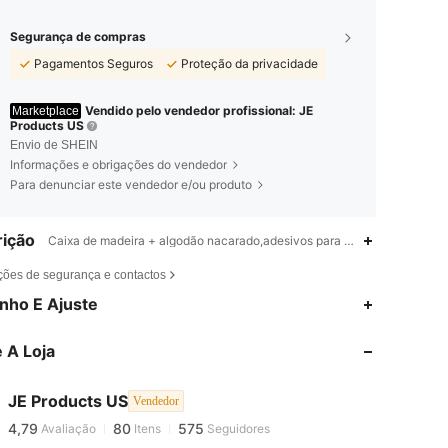
Segurança de compras
Pagamentos Seguros
Proteção da privacidade
Vendido pelo vendedor profissional: JE
Marketplace
Products US
Envio de SHEIN
Informações e obrigações do vendedor
Para denunciar este vendedor e/ou produto
ição
Caixa de madeira + algodão nacarado,adesivos para remoção de pó,Paco
ções de segurança e contactos
nho E Ajuste
4,79
80
575
 A Loja
4,79
80
575
JE Products US
Vendedor
4,79
80
575
Avaliação
Itens
Seguidores