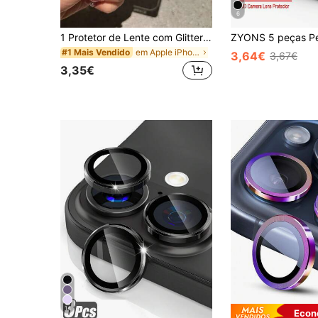
6
1 Protetor de Lente com Glitter e Diamantes para Apple 17 Pro Max, Película Protetora de Lente Tudo-em-Um para Câmera de 16 Pro Max, Compatível com 14 Pro/15 Pro Max/16/15/14, Proteção Diária, Uso no Escritório e em Casa, Cristalino, À Prova D'Água, Anti-queda, Anti-riscos, Presente para o Dia das Mães
em Apple iPhone Air Protetores de lentes
#1 Mais Vendido
3,64€
3,67€
3,35€
14
Econ