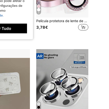
so pode afetar o
nfigurações de
como
8
de.
ZYONS 2 peças Protetor de Lente de Câmara para iPhone 17 Pro Max - Protetor de Lente de Liga de Alumínio Premium 9H, Adesão Forte | Compatível com Design de Capa de Telemóvel | Resistente a Arranhões, Resistente a Impressões Digitais, Resistente a Poeira | Protetor de Cobertura Total, Previne Arranhões e Impactos | Capa de Lente de Alta Transparência, Mantém a Qualidade Original da Foto | Presente Ideal de Halloween para Família, Amigos e Entusiastas de Fotografia Móvel, Laranja Cósmico/Prata/Azul 3 Cores Disponíveis
Película protetora de lente de câmera com strass colorido, 3 peças, para Apple 17/17Air/17pro/17promax/16/16pro/16plus/16promax/16 14 Pro 6,1 polegadas/14 Pro Max 6,7 polegadas, capa de câmera com diamante artificial brilhante, vidro temperado para Apple 14 Pro Max/14 Pro/15/15Promax/15Pro [Encaixe perfeito] - Diamante artificial multicolorido
1000+)
3,78€
r Tudo