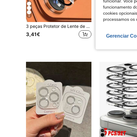
funcionar. Você 
funcionamento do
cookies opcionai
6
9
processamos os 
3 peças Protetor de Lente de Câmara para iPhone 17/17Pro/17Promax/17Air/16 Pro Max/iPhone16 Pro, Vidro Temperado Premium 9H+, Película de Lente Anti-Impressão Digital e Anti-Arranhões
#2 Mais Vendido
3,41€
Gerenciar Co
3,84€