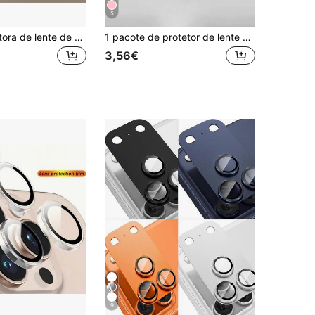
5
Película protetora de lente de vidro fofa para 17 ProMax/17Pro com laço 3D de cristal transparente, elegante e brilhante, perfeita para presentear na primavera.
1 pacote de protetor de lente de vidro temperado Silver Hawk Eye, à prova d'água, resistente a arranhões, bordas inquebráveis, compatível com iPhone 11/12/13/14/15/16/16 Plus/16 Pro/16 Pro Max/17/17 Air/17 Pro/17 Pro Max Series
3,56€
9