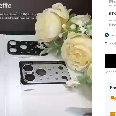
iPh
iPh
iPh
Gui
Quant
Ganhe 
En