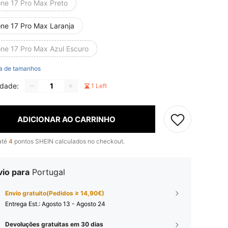
one 17 Pro Max Preto
one 17 Pro Max Laranja
one 17 Pro Max Azul Escuro
a de tamanhos
idade:
1 Left
ADICIONAR AO CARRINHO
até
4
pontos SHEIN calculados no checkout.
vio para
Portugal
Envio gratuito(Pedidos ≥ 14,90€)
Entrega Est.:
Agosto 13 - Agosto 24
Devoluções gratuitas em 30 dias