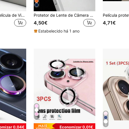
ZYONS 5 peças Película de Vidro para Lente de Câmara [Proteção Multicamada] Compatível com 17 Pro Max/17 Pro/17 Air/17, 16 Pro Max/16 Pro/16 Plus/16, 15 Pro Max/15 Pro/15 Plus/15, Capa de Vidro Temperado, Antirreflexo para Fotografia Noturna, Estéreo 3D, À Prova de Choques
Protetor de Lente de Câmera Koolife (1 unidade), Vidro Temperado HD com Superfície Fosca, Fácil Instalação, À Prova D'Água, Resistente a Choques, Arranhões e Impressões Digitais, Compatível com iPhone 17 Pro Max/17 Pro. Ideal para uso diário, no escritório e em casa. Proteção contra quedas e arranhões.
4,50€
4,71€
Estabelecido há 1 ano
4
9
omizar 0,04€
Economizar 0,01€