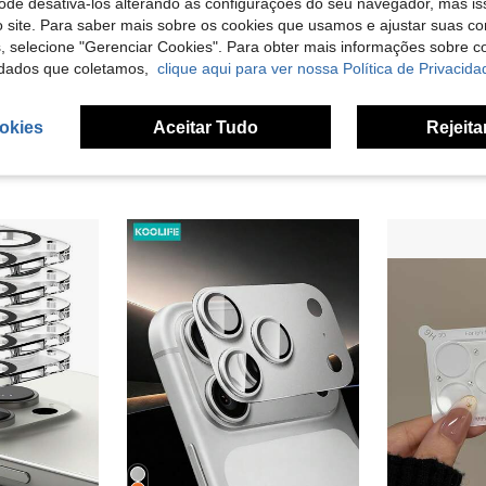
pode desativá-los alterando as configurações do seu navegador, mas is
 site. Para saber mais sobre os cookies que usamos e ajustar suas co
s, selecione "Gerenciar Cookies". Para obter mais informações sobre 
4
dados que coletamos,
clique aqui para ver nossa Política de Privacida
3 peças Película Protetora de Cobertura Total para Lente de Câmara, Adequada para 17/16 Pro Max/17 Air/15/14/13/12/11, Acessório de Vidro para Lente Traseira, À Prova de Choques
2 adesivos protetores de lente de câmera, azul (cor original), qualidade HD, antiqueda, antirriscos, compatível com Apple 11/12/13/14/15/16/16 Plus/16 Pro/16 Pro Max/17/17 Air/17 Pro/17 Pro Max Series
em iPhone 16 Plus Protetores de lentes
(
4,34€
okies
Aceitar Tudo
Rejeita
4,41€