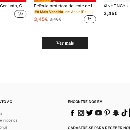
 Anel Protetor de Lente, Compatível com iPhone 11/12/13/14/15/16/16 Plus/16 Pro/16 Pro Max/17/17 Air/17 Pro/17 Pro Max Series
Película protetora de lente de luxo com glitter, 1 unidade, compatível com iPhone 16 Pro Max Plus, 15, 14 e 5G. Design moderno e elegante, com cores vibrantes, ideal para uso diário no escritório e em casa. Proteção completa para a câmera do seu celular, à prova d'água, resistente a impactos, quedas, arranhões e impressões digitais. Perfeita para presentear em festas e eventos de primavera.
em Apple iPhone Air Protetores de lentes
#8 Mais Vendido
3,45€
3,45€
3,46€
Ver mais
NTO AO
ENCONTRE-NOS EM
os
e impostos
bônus
CADASTRE-SE PARA RECEBER NOTÍ