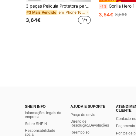
3 peças Película Protetora para Lente de Câmara para iPhone 17/16 PRO MAX/16PRO/16 Plus/15 PRO MAX/15 PRO/14 PRO MAX/14 PRO/13 PRO MAX/13 PRO/12 PRO MAX/12 PRO, Vidro Temperado AR+AF, Cobertura de Lente Única em Metal 9H Resistente a Riscos, Alta Definição Transparente, - Preto, Incluindo Embalagem
Gorilla Hero 1 Conjunto, Compatível com Apple 15 Pro Max, Película Colorida de Alta Definição para Lente, Autocolante para Lente, Capa para Lente,
-1%
em iPhone 16 Plus Protetores de lentes
#3 Mais Vendido
3,54€
3,58€
3,64€
SHEIN INFO
AJUDA E SUPORTE
ATENDIME
CLIENTE
Informações legais da
Preço de envio
empresa
Contacte-n
Direito de
Sobre SHEIN
Resolução/Devoluções
Pagamento 
Responsabilidade
Reembolso
Pontos de 
social