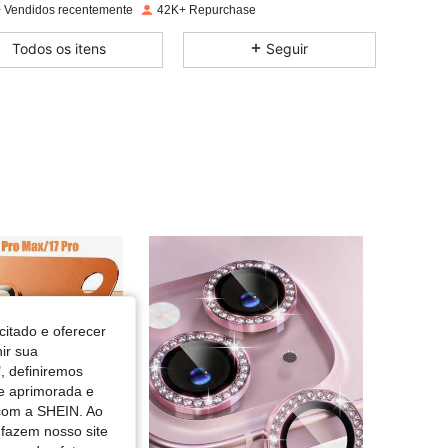
 Vendidos recentemente
42K+ Repurchase
4,79
80
575
Todos os itens
Seguir
4,79
80
575
4,79
80
575
4,79
80
575
4,79
80
575
citado e oferecer
4,79
80
575
nir sua
, definiremos
de aprimorada e
4,79
80
575
 com a SHEIN. Ao
 fazem nosso site