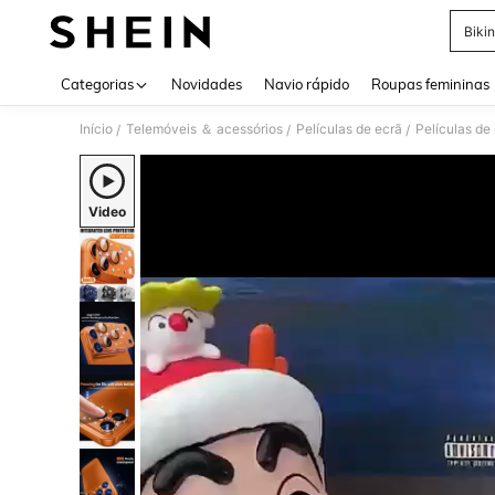
Bikin
Use up 
Categorias
Novidades
Navio rápido
Roupas femininas
Início
Telemóveis ＆ acessórios
Películas de ecrã
Películas de 
/
/
/
Video