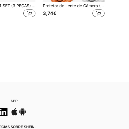
XINHONGYU 1 SET (3 PEÇAS) Protetor de Lente de Câmara Transparente Apple Compatível com iPhone 17/16/16e/16 Pro Max/16 Pro, Compatível com iPhone 15 Pro Max/15/15 Pro/15 Plus/14 Pro Max/14 Pro/14/14 Plus/13 Pro Max/13/13 Pro/13 Mini/12 Pro Max/12/12 Pro/11, Fotografia de Alta Definição, Protetor de Lente de Vidro Temperado Ultra Fino
Protetor de Lente de Câmera (1 unidade), Feito de Vidro Temperado com Liga de Alumínio e Acabamento Fosco, Compatível com iPhone 17 Pro Max/17 Pro, Fácil de Aplicar, Resistente a Arranhões, Cobertura Total, Compatível com Capas Protetoras, Ideal para Aniversários, Páscoa, Dia de Ação de Graças, Presentes para Família e Amigos, Unissex, Sem Bolhas, Alta Resistência a Arranhões.
3,74€
APP
CIAS SOBRE SHEIN.